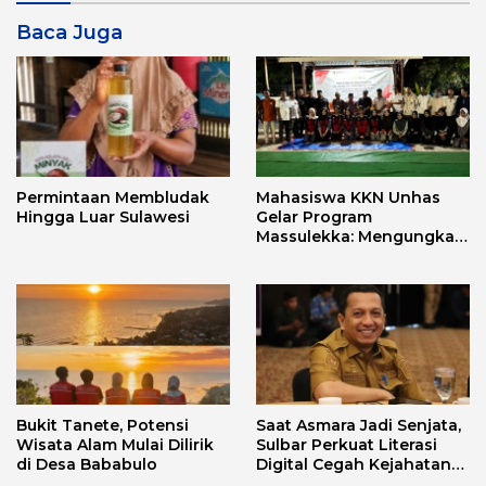
Baca Juga
Permintaan Membludak
Mahasiswa KKN Unhas
Hingga Luar Sulawesi
Gelar Program
Massulekka: Mengungkap
Sejarah Mandar Melalui
Lensa Budaya dan Agama
Bukit Tanete, Potensi
Saat Asmara Jadi Senjata,
Wisata Alam Mulai Dilirik
Sulbar Perkuat Literasi
di Desa Bababulo
Digital Cegah Kejahatan
Love Scamming