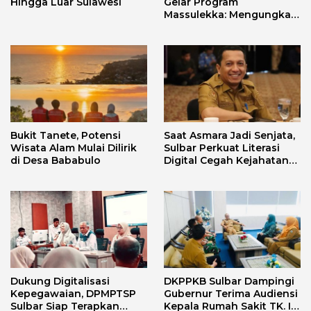
Hingga Luar Sulawesi
Gelar Program
Massulekka: Mengungkap
Sejarah Mandar Melalui
Lensa Budaya dan Agama
Bukit Tanete, Potensi
Saat Asmara Jadi Senjata,
Wisata Alam Mulai Dilirik
Sulbar Perkuat Literasi
di Desa Bababulo
Digital Cegah Kejahatan
Love Scamming
Dukung Digitalisasi
DKPPKB Sulbar Dampingi
Kepegawaian, DPMPTSP
Gubernur Terima Audiensi
Sulbar Siap Terapkan
Kepala Rumah Sakit TK. III