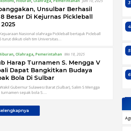
Ekonomi
,
Hiburan
,
Olahraga
,
Pemerintahan
Juni 10, 2025
3
anggakan, Unsulbar Berhasil
 8 Besar Di Kejurnas Pickleball
 2025
Kejuaraan Nasional olahraga Pickleball bertajuk Picleball
turut diikuti oleh tim Universitas…
5
Hiburan
,
Olahraga
,
Pemerintahan
Mei 18, 2025
b Harap Turnamen S. Mengga V
ali Dapat Bangkitkan Budaya
6
ak Bola Di Sulbar
Wakil Gubernur Sulawesi Barat (Sulbar), Salim S Mengga
turnamen sepak bola S….
Selengkapnya
Ag