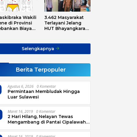
askibraka Wakili
3.462 Masyarakat
ne di Provinsi
Terlayani Jelang
ebankan Biaya
HUT Bhayangkara
sport, Asnawi:
Tahun 2025
Alarm Buat Kita
ua
Selengkapnya
Berita Terpopuler
Agustus 6, 2026
0 Komentar
Permintaan Membludak Hingga
Luar Sulawesi
Maret 16, 2019
0 Komentar
2 Hari Hilang, Nelayan Tewas
Mengambang di Pantai Cipalawah
Garut
Maret 16, 2019
0 Komentar