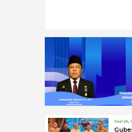
Daerah
,
Guber