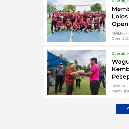
Daerah
,
Memb
Lolos
Open
MAJENE – 
Open 2025 
Daerah
,
Wagu
Kemb
Pesep
Polman – 
membuka 