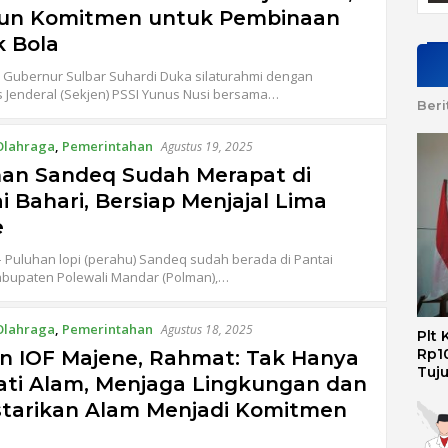
un Komitmen untuk Pembinaan
 Bola
 Gubernur Sulbar Suhardi Duka silaturahmi dengan
s Jenderal (Sekjen) PSSI Yunus Nusi bersama…
Beri
Olahraga
,
Pemerintahan
Agustus 19, 2025
an Sandeq Sudah Merapat di
i Bahari, Bersiap Menjajal Lima
e
Puluhan lopi (perahu) Sandeq sudah berada di Pantai
abupaten Polewali Mandar (Polman),…
Olahraga
,
Pemerintahan
Agustus 18, 2025
Plt
Rp10
n IOF Majene, Rahmat: Tak Hanya
Tuj
ti Alam, Menjaga Lingkungan dan
tarikan Alam Menjadi Komitmen