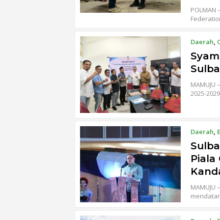
POLMAN – 
Federatio
Daerah
,
Syam
Sulba
MAMUJU – 
2025-2029
Daerah
,
Sulba
Piala
Kand
MAMUJU – 
mendatan