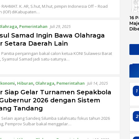
RAHMAT. K. AR, S.hut, M.hut, pimpin Indonesia Off – Road
n (IOF) diKabupaten…
16 P
Maje
Olahraga
,
Pemerintahan
Juli 29, 2025
Dib
Tran
sul Samad Ingin Bawa Olahraga
Ini 
r Setara Daerah Lain
Sem
Panitia penjaringan bakal calon ketua KONI Sulawesi Barat
, Syamsul Samad jadi satu-satunya…
Ekonomi
,
Hiburan
,
Olahraga
,
Pemerintahan
Juli 14, 2025
1
r Siap Gelar Turnamen Sepakbola
 Gubernur 2026 dengan Sistem
ang Tandang
2
Selain ajang Sandeq Silumba salahsatu fokus tahun 2026
g, Pemprov Sulbar bakal menggelar…