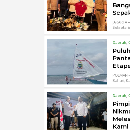
Bang
Sepak
JAKARTA –
Sekretari
Daerah
,
Puluh
Panta
Etap
POLMAN – 
Bahari, K
Daerah
,
Pimpi
Nikma
Meles
Kami