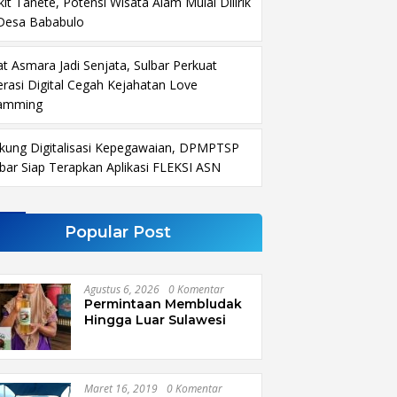
KB Sulbar Dampingi
Murdanil: Ini Membentuk
G
it Tanete, Potensi Wisata Alam Mulai Dilirik
rnur Terima Audiensi
Karakter Hingga
D
 Desa Bababulo
a Rumah Sakit TK. III
Kedisiplinannya
‘
gawa Malolo
at Asmara Jadi Senjata, Sulbar Perkuat
terasi Digital Cegah Kejahatan Love
amming
kung Digitalisasi Kepegawaian, DPMPTSP
lbar Siap Terapkan Aplikasi FLEKSI ASN
Popular Post
Agustus 6, 2026
0 Komentar
Permintaan Membludak
Hingga Luar Sulawesi
Maret 16, 2019
0 Komentar