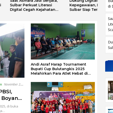
mara Jadi Senjata,
Dukung Digitalisasi
DKPP
Buk
erkuat Literasi
Kepegawaian, DPMPTSP
Gube
di
 Cegah Kejahatan
Sulbar Siap Terapkan
Kepal
camming
Aplikasi FLEKSI ASN
Pung
Sa
Li
Sc
Du
Su
Andi Asraf Harap Tournament
Bupati Cup Bulutangkis 2025
Melahirkan Para Atlet Hebat di
Masa Depan
an
November 22,
PBSI,
h Boyang
Sentrum
025, di buka
r
ga…