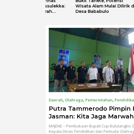
 KKN Unhas
Bukit Tanete, Potensi
Saat As
ram Massulekka:
Wisata Alam Mulai Dilirik di
Sulbar P
p Sejarah
Desa Bababulo
Digital
alui Lensa
Love S
n Agama
Daerah
,
Olahraga
,
Pemerintahan
,
Pendidik
2025
Putra Tammerodo Pimpin 
Jasman: Kita Jaga Marwa
Assamalewuang Sebagai 
MAJENE – Pembukaan Bupati Cup Bulutangkis 2
Atlet Bulutangkis di Sulba
Kepala Dinas Pendidikan dan Pemuda Olahra