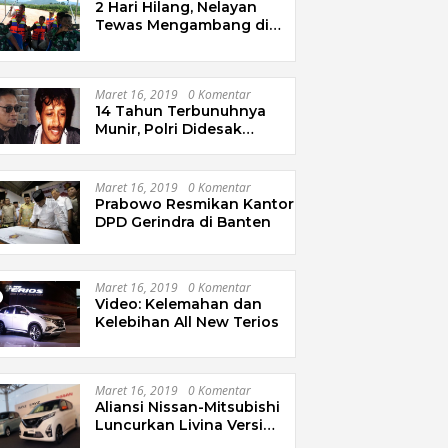
2 Hari Hilang, Nelayan
Tewas Mengambang di
Pantai Cipalawah Garut
Maret 16, 2019
0 Komentar
14 Tahun Terbunuhnya
Munir, Polri Didesak
Bentuk Tim Khusus
Maret 16, 2019
0 Komentar
Prabowo Resmikan Kantor
DPD Gerindra di Banten
Maret 16, 2019
0 Komentar
Video: Kelemahan dan
Kelebihan All New Terios
Maret 16, 2019
0 Komentar
Aliansi Nissan-Mitsubishi
Luncurkan Livina Versi
Mungil