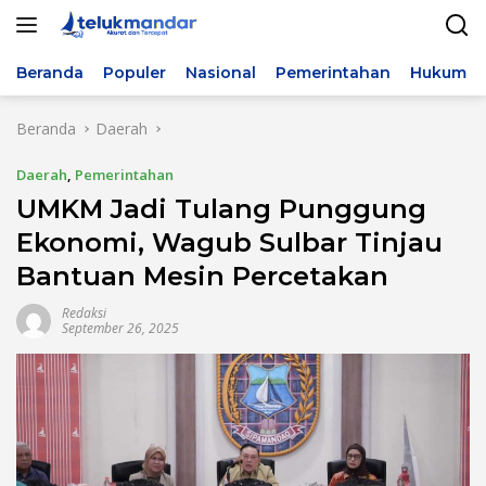
Langsung
ke
konten
Beranda
Populer
Nasional
Pemerintahan
Hukum & 
Beranda
Daerah
Daerah
,
Pemerintahan
UMKM Jadi Tulang Punggung
Ekonomi, Wagub Sulbar Tinjau
Bantuan Mesin Percetakan
Redaksi
September 26, 2025