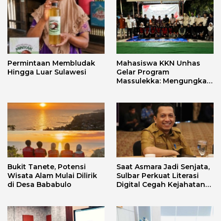
Permintaan Membludak
Mahasiswa KKN Unhas
Hingga Luar Sulawesi
Gelar Program
Massulekka: Mengungkap
Sejarah Mandar Melalui
Lensa Budaya dan Agama
Bukit Tanete, Potensi
Saat Asmara Jadi Senjata,
Wisata Alam Mulai Dilirik
Sulbar Perkuat Literasi
di Desa Bababulo
Digital Cegah Kejahatan
Love Scamming