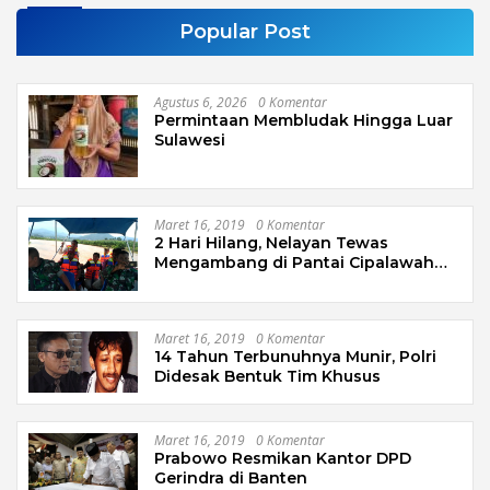
Popular Post
Agustus 6, 2026
0 Komentar
Permintaan Membludak Hingga Luar
Sulawesi
Maret 16, 2019
0 Komentar
2 Hari Hilang, Nelayan Tewas
Mengambang di Pantai Cipalawah
Garut
Maret 16, 2019
0 Komentar
14 Tahun Terbunuhnya Munir, Polri
Didesak Bentuk Tim Khusus
Maret 16, 2019
0 Komentar
Prabowo Resmikan Kantor DPD
Gerindra di Banten