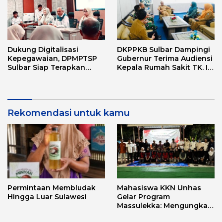
Dukung Digitalisasi
DKPPKB Sulbar Dampingi
Kepegawaian, DPMPTSP
Gubernur Terima Audiensi
Sulbar Siap Terapkan
Kepala Rumah Sakit TK. III
Aplikasi FLEKSI ASN
Punggawa Malolo
Rekomendasi untuk kamu
Permintaan Membludak
Mahasiswa KKN Unhas
Hingga Luar Sulawesi
Gelar Program
Massulekka: Mengungkap
Sejarah Mandar Melalui