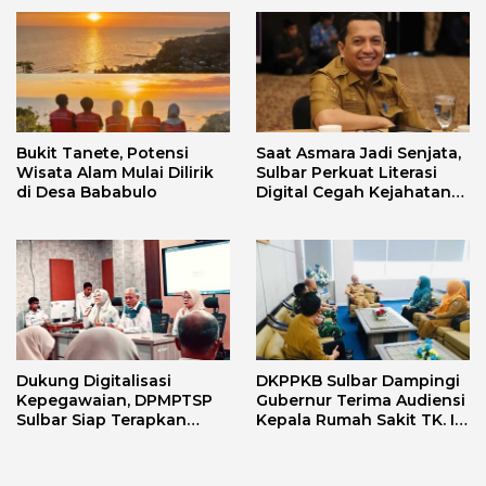
Lensa Budaya dan Agama
Bukit Tanete, Potensi
Saat Asmara Jadi Senjata,
Wisata Alam Mulai Dilirik
Sulbar Perkuat Literasi
di Desa Bababulo
Digital Cegah Kejahatan
Love Scamming
Dukung Digitalisasi
DKPPKB Sulbar Dampingi
Kepegawaian, DPMPTSP
Gubernur Terima Audiensi
Sulbar Siap Terapkan
Kepala Rumah Sakit TK. III
Aplikasi FLEKSI ASN
Punggawa Malolo