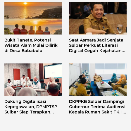
Bukit Tanete, Potensi
Saat Asmara Jadi Senjata,
Wisata Alam Mulai Dilirik
Sulbar Perkuat Literasi
di Desa Bababulo
Digital Cegah Kejahatan
Love Scamming
Dukung Digitalisasi
DKPPKB Sulbar Dampingi
Kepegawaian, DPMPTSP
Gubernur Terima Audiensi
Sulbar Siap Terapkan
Kepala Rumah Sakit TK. III
Aplikasi FLEKSI ASN
Punggawa Malolo