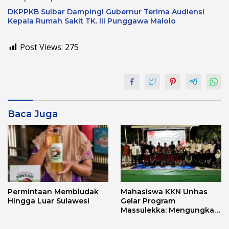
DKPPKB Sulbar Dampingi Gubernur Terima Audiensi
Kepala Rumah Sakit TK. III Punggawa Malolo
Post Views:
275
Baca Juga
Permintaan Membludak
Mahasiswa KKN Unhas
Hingga Luar Sulawesi
Gelar Program
Massulekka: Mengungkap
Sejarah Mandar Melalui
Lensa Budaya dan Agama