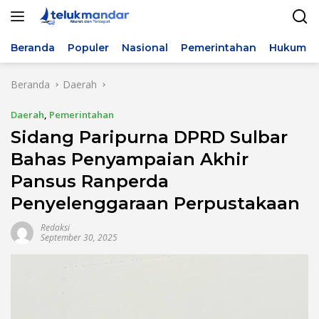
Langsung
ke
konten
Beranda
Populer
Nasional
Pemerintahan
Hukum & 
Beranda
Daerah
Daerah
,
Pemerintahan
Sidang Paripurna DPRD Sulbar
Bahas Penyampaian Akhir
Pansus Ranperda
Penyelenggaraan Perpustakaan
Redaksi
September 30, 2025