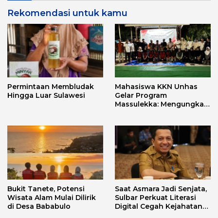
Rekomendasi untuk kamu
Permintaan Membludak
Mahasiswa KKN Unhas
Hingga Luar Sulawesi
Gelar Program
Massulekka: Mengungkap
Sejarah Mandar Melalui
Lensa Budaya dan Agama
Bukit Tanete, Potensi
Saat Asmara Jadi Senjata,
Wisata Alam Mulai Dilirik
Sulbar Perkuat Literasi
di Desa Bababulo
Digital Cegah Kejahatan
Love Scamming