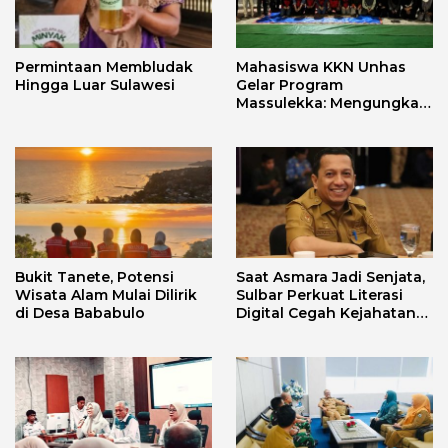
Permintaan Membludak
Mahasiswa KKN Unhas
Hingga Luar Sulawesi
Gelar Program
Massulekka: Mengungkap
Sejarah Mandar Melalui
Lensa Budaya dan Agama
Bukit Tanete, Potensi
Saat Asmara Jadi Senjata,
Wisata Alam Mulai Dilirik
Sulbar Perkuat Literasi
di Desa Bababulo
Digital Cegah Kejahatan
Love Scamming