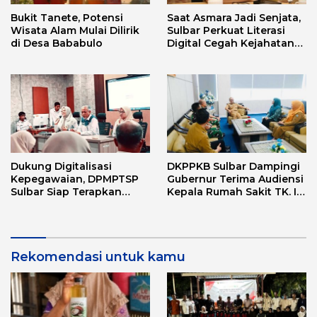
Bukit Tanete, Potensi
Saat Asmara Jadi Senjata,
Wisata Alam Mulai Dilirik
Sulbar Perkuat Literasi
di Desa Bababulo
Digital Cegah Kejahatan
Love Scamming
Dukung Digitalisasi
DKPPKB Sulbar Dampingi
Kepegawaian, DPMPTSP
Gubernur Terima Audiensi
Sulbar Siap Terapkan
Kepala Rumah Sakit TK. III
Aplikasi FLEKSI ASN
Punggawa Malolo
Rekomendasi untuk kamu