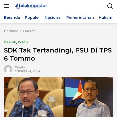
Langsung
ke
konten
Beranda
Populer
Nasional
Pemerintahan
Hukum & 
Beranda
Daerah
Daerah
,
Politik
SDK Tak Tertandingi, PSU Di TPS
6 Tommo
Redaksi
Februari 24, 2024