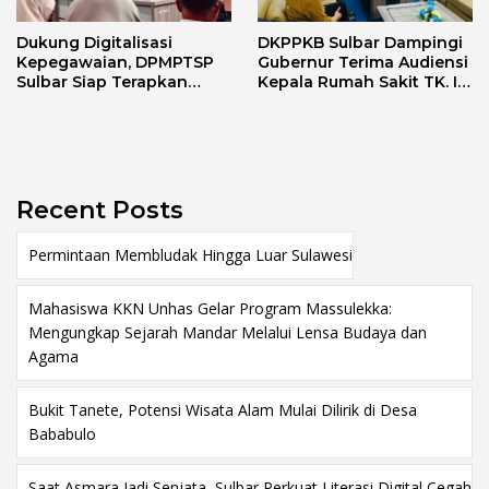
Dukung Digitalisasi
DKPPKB Sulbar Dampingi
Kepegawaian, DPMPTSP
Gubernur Terima Audiensi
Sulbar Siap Terapkan
Kepala Rumah Sakit TK. III
Aplikasi FLEKSI ASN
Punggawa Malolo
Recent Posts
Permintaan Membludak Hingga Luar Sulawesi
Mahasiswa KKN Unhas Gelar Program Massulekka:
Mengungkap Sejarah Mandar Melalui Lensa Budaya dan
Agama
Bukit Tanete, Potensi Wisata Alam Mulai Dilirik di Desa
Bababulo
Saat Asmara Jadi Senjata, Sulbar Perkuat Literasi Digital Cegah