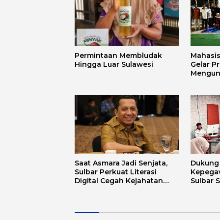
Permintaan Membludak
Mahasi
Hingga Luar Sulawesi
Gelar P
Mengun
Mandar 
Budaya
Saat Asmara Jadi Senjata,
Dukung D
Sulbar Perkuat Literasi
Kepega
Digital Cegah Kejahatan
Sulbar 
Love Scamming
Aplikas