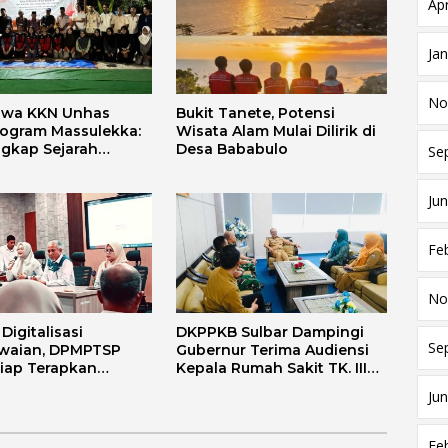
Apr
Ja
No
swa KKN Unhas
Bukit Tanete, Potensi
rogram Massulekka:
Wisata Alam Mulai Dilirik di
gkap Sejarah
Desa Bababulo
Se
Melalui Lensa
 dan Agama
Jun
Fe
No
igitalisasi
DKPPKB Sulbar Dampingi
Se
waian, DPMPTSP
Gubernur Terima Audiensi
Siap Terapkan
Kepala Rumah Sakit TK. III
i FLEKSI ASN
Punggawa Malolo
Jun
Fe