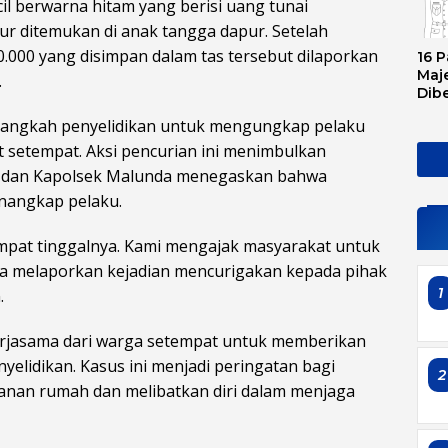
il berwarna hitam yang berisi uang tunai
r ditemukan di anak tangga dapur. Setelah
00.000 yang disimpan dalam tas tersebut dilaporkan
16 P
Maje
.
Dib
Tran
-langkah penyelidikan untuk mengungkap pelaku
Ini 
Sem
setempat. Aksi pencurian ini menimbulkan
, dan Kapolsek Malunda menegaskan bahwa
nangkap pelaku.
mpat tinggalnya. Kami mengajak masyarakat untuk
 melaporkan kejadian mencurigakan kepada pihak
1
.
erjasama dari warga setempat untuk memberikan
lidikan. Kasus ini menjadi peringatan bagi
2
nan rumah dan melibatkan diri dalam menjaga