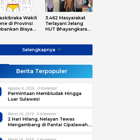
askibraka Wakili
3.462 Masyarakat
ne di Provinsi
Terlayani Jelang
ebankan Biaya
HUT Bhayangkara
sport, Asnawi:
Tahun 2025
Alarm Buat Kita
ua
Selengkapnya
Berita Terpopuler
Agustus 6, 2026
0 Komentar
Permintaan Membludak Hingga
Luar Sulawesi
Maret 16, 2019
0 Komentar
2 Hari Hilang, Nelayan Tewas
Mengambang di Pantai Cipalawah
Garut
Maret 16, 2019
0 Komentar