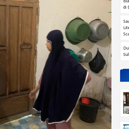
Buk
di
Sa
Li
Sc
Du
Su