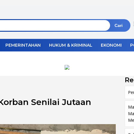
Cari
PEMERINTAHAN
HUKUM & KRIMINAL
EKONOMI
P
Re
Pe
orban Senilai Jutaan
Ma
Ma
Me