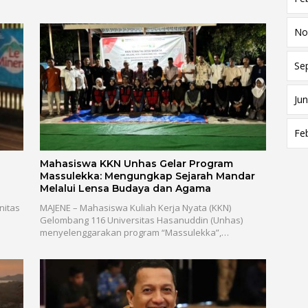
No
Se
Jun
Fe
Mahasiswa KKN Unhas Gelar Program
Massulekka: Mengungkap Sejarah Mandar
Melalui Lensa Budaya dan Agama
nitas
MAJENE – Mahasiswa Kuliah Kerja Nyata (KKN)
Gelombang 116 Universitas Hasanuddin (Unhas)
menyelenggarakan program “Massulekka”,…