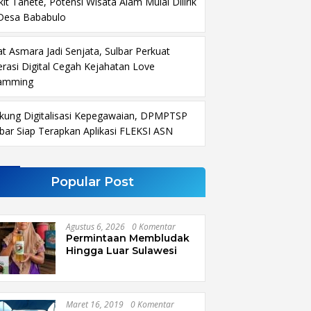
it Tanete, Potensi Wisata Alam Mulai Dilirik
 Desa Bababulo
at Asmara Jadi Senjata, Sulbar Perkuat
terasi Digital Cegah Kejahatan Love
amming
kung Digitalisasi Kepegawaian, DPMPTSP
lbar Siap Terapkan Aplikasi FLEKSI ASN
Popular Post
Agustus 6, 2026
0 Komentar
Permintaan Membludak
Hingga Luar Sulawesi
Maret 16, 2019
0 Komentar