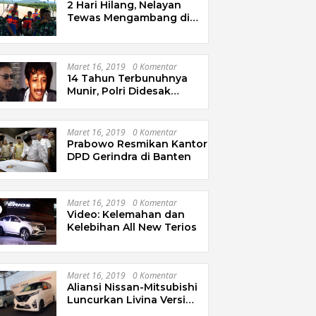
2 Hari Hilang, Nelayan
Tewas Mengambang di
Pantai Cipalawah Garut
Maret 16, 2019
0 Komentar
14 Tahun Terbunuhnya
Munir, Polri Didesak
Bentuk Tim Khusus
Maret 16, 2019
0 Komentar
Prabowo Resmikan Kantor
DPD Gerindra di Banten
Maret 16, 2019
0 Komentar
Video: Kelemahan dan
Kelebihan All New Terios
Maret 16, 2019
0 Komentar
Aliansi Nissan-Mitsubishi
Luncurkan Livina Versi
Mungil