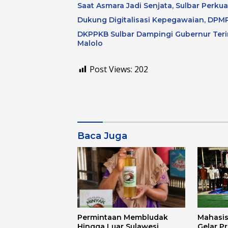
Saat Asmara Jadi Senjata, Sulbar Perku
Dukung Digitalisasi Kepegawaian, DPMP
DKPPKB Sulbar Dampingi Gubernur Terim
Malolo
Post Views:
202
Baca Juga
Permintaan Membludak
Mahasi
Hingga Luar Sulawesi
Gelar P