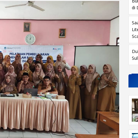
Buk
di
Sa
Li
Sc
Du
Su