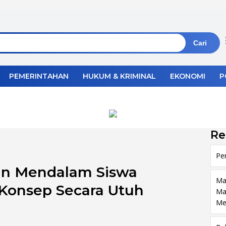
Cari
PEMERINTAHAN
HUKUM & KRIMINAL
EKONOMI
P
Re
Pe
an Mendalam Siswa
Ma
onsep Secara Utuh
Ma
Me