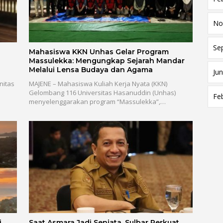
No
Se
Mahasiswa KKN Unhas Gelar Program
Massulekka: Mengungkap Sejarah Mandar
Melalui Lensa Budaya dan Agama
Jun
nitas
MAJENE – Mahasiswa Kuliah Kerja Nyata (KKN)
Gelombang 116 Universitas Hasanuddin (Unhas)
Fe
menyelenggarakan program “Massulekka”,…
i
Saat Asmara Jadi Senjata, Sulbar Perkuat