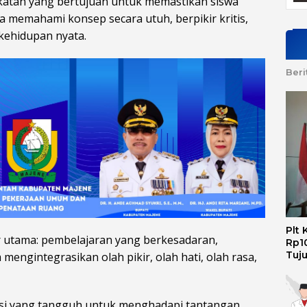
atan yang bertujuan untuk memastikan siswa
ga memahami konsep secara utuh, berpikir kritis,
ehidupan nyata.
Beri
Plt
ar utama: pembelajaran yang berkesadaran,
Rp10
Tuj
engintegrasikan olah pikir, olah hati, olah rasa,
si yang tangguh untuk menghadapi tantangan