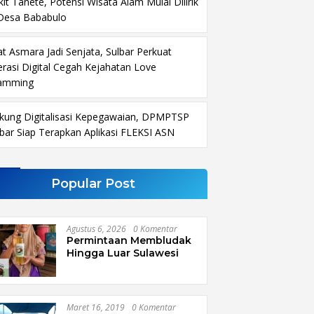
it Tanete, Potensi Wisata Alam Mulai Dilirik
 Desa Bababulo
at Asmara Jadi Senjata, Sulbar Perkuat
terasi Digital Cegah Kejahatan Love
amming
kung Digitalisasi Kepegawaian, DPMPTSP
lbar Siap Terapkan Aplikasi FLEKSI ASN
Popular Post
Agustus 6, 2026
0 Komentar
Permintaan Membludak
Hingga Luar Sulawesi
Maret 16, 2019
0 Komentar