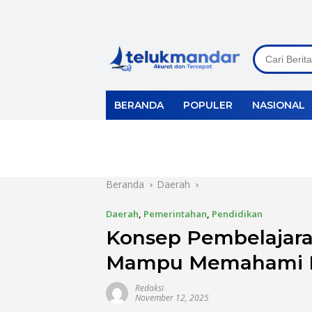
Langsung
ke
konten
BERANDA
POPULER
NASIONAL
Beranda
Daerah
Daerah
,
Pemerintahan
,
Pendidikan
Konsep Pembelajar
Mampu Memahami K
Redaksi
November 12, 2025