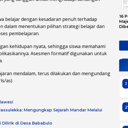
16 P
swa belajar dengan kesadaran penuh terhadap
Maje
n dalam menentukan pilihan strategi belajar dan
Dib
Tran
ses pembelajaran.
Ini 
Sem
ngan kehidupan nyata, sehingga siswa memahami
likasikannya. Asesmen formatif digunakan untuk
a.
ajaran mendalam, terus dilakukan dan mengundang
ls/as)
1
lawesi
2
assulekka: Mengungkap Sejarah Mandar Melalui
 Dilirik di Desa Bababulo