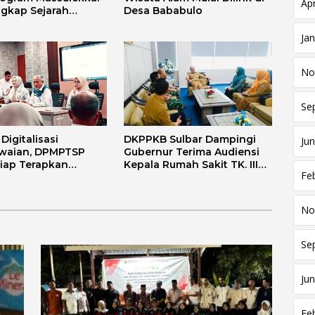
Apr
gkap Sejarah
Desa Bababulo
Melalui Lensa
 dan Agama
Ja
No
Se
igitalisasi
DKPPKB Sulbar Dampingi
Jun
waian, DPMPTSP
Gubernur Terima Audiensi
Siap Terapkan
Kepala Rumah Sakit TK. III
Fe
i FLEKSI ASN
Punggawa Malolo
No
Se
Jun
Fe