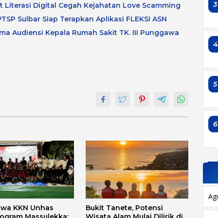
3
at Literasi Digital Cegah Kejahatan Love Scamming
TSP Sulbar Siap Terapkan Aplikasi FLEKSI ASN
a Audiensi Kepala Rumah Sakit TK. III Punggawa
5
6
Ag
swa KKN Unhas
Bukit Tanete, Potensi
rogram Massulekka:
Wisata Alam Mulai Dilirik di