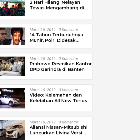
2 Hari Hilang, Nelayan
Tewas Mengambang di
Pantai Cipalawah Garut
Maret 16, 2019
0 Komentar
14 Tahun Terbunuhnya
Munir, Polri Didesak
Bentuk Tim Khusus
Maret 16, 2019
0 Komentar
Prabowo Resmikan Kantor
DPD Gerindra di Banten
Maret 16, 2019
0 Komentar
Video: Kelemahan dan
Kelebihan All New Terios
Maret 16, 2019
0 Komentar
Aliansi Nissan-Mitsubishi
Luncurkan Livina Versi
Mungil