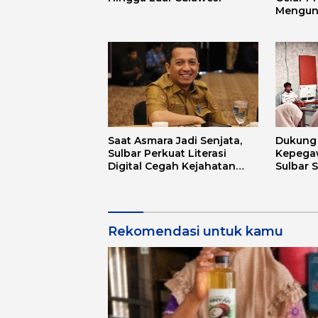
Mengun
Mandar 
Budaya
Saat Asmara Jadi Senjata,
Dukung D
Sulbar Perkuat Literasi
Kepega
Digital Cegah Kejahatan
Sulbar 
Love Scamming
Aplikas
Rekomendasi untuk kamu