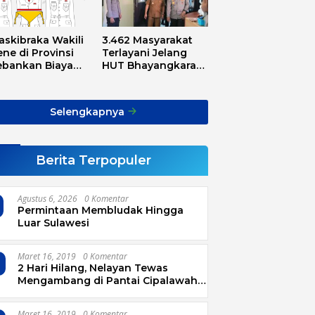
askibraka Wakili
3.462 Masyarakat
ne di Provinsi
Terlayani Jelang
ebankan Biaya
HUT Bhayangkara
sport, Asnawi:
Tahun 2025
Alarm Buat Kita
ua
Selengkapnya
Berita Terpopuler
Agustus 6, 2026
0 Komentar
Permintaan Membludak Hingga
Luar Sulawesi
Maret 16, 2019
0 Komentar
2 Hari Hilang, Nelayan Tewas
Mengambang di Pantai Cipalawah
Garut
Maret 16, 2019
0 Komentar