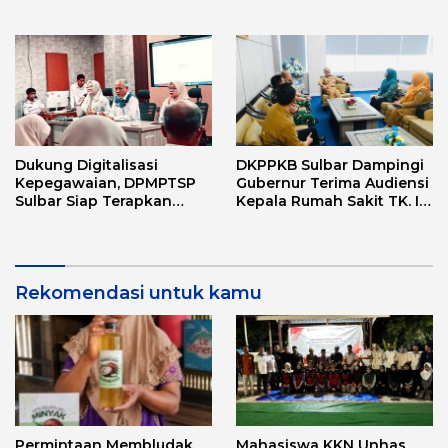
Love Scamming
Dukung Digitalisasi
DKPPKB Sulbar Dampingi
Kepegawaian, DPMPTSP
Gubernur Terima Audiensi
Sulbar Siap Terapkan
Kepala Rumah Sakit TK. III
Aplikasi FLEKSI ASN
Punggawa Malolo
Rekomendasi untuk kamu
Permintaan Membludak
Mahasiswa KKN Unhas