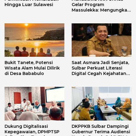
Hingga Luar Sulawesi
Gelar Program
Massulekka: Mengungkap
Sejarah Mandar Melalui
Lensa Budaya dan Agama
Bukit Tanete, Potensi
Saat Asmara Jadi Senjata,
Wisata Alam Mulai Dilirik
Sulbar Perkuat Literasi
di Desa Bababulo
Digital Cegah Kejahatan
Love Scamming
Dukung Digitalisasi
DKPPKB Sulbar Dampingi
Kepegawaian, DPMPTSP
Gubernur Terima Audiensi