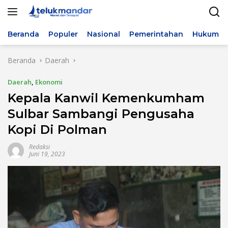
Langsung
ke
konten
Beranda
Populer
Nasional
Pemerintahan
Hukum & 
Beranda
Daerah
Daerah
,
Ekonomi
Kepala Kanwil Kemenkumham
Sulbar Sambangi Pengusaha
Kopi Di Polman
Redaksi
Juni 19, 2023