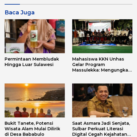
Baca Juga
Permintaan Membludak
Mahasiswa KKN Unhas
Hingga Luar Sulawesi
Gelar Program
Massulekka: Mengungkap
Sejarah Mandar Melalui
Lensa Budaya dan Agama
Bukit Tanete, Potensi
Saat Asmara Jadi Senjata,
Wisata Alam Mulai Dilirik
Sulbar Perkuat Literasi
di Desa Bababulo
Digital Cegah Kejahatan