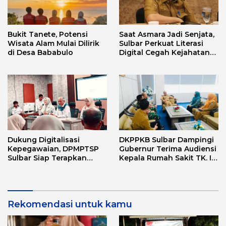
Bukit Tanete, Potensi
Saat Asmara Jadi Senjata,
Wisata Alam Mulai Dilirik
Sulbar Perkuat Literasi
di Desa Bababulo
Digital Cegah Kejahatan
Love Scamming
Dukung Digitalisasi
DKPPKB Sulbar Dampingi
Kepegawaian, DPMPTSP
Gubernur Terima Audiensi
Sulbar Siap Terapkan
Kepala Rumah Sakit TK. III
Aplikasi FLEKSI ASN
Punggawa Malolo
Rekomendasi untuk kamu