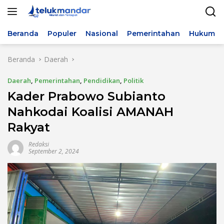
Langsung
ke
konten
Beranda
Populer
Nasional
Pemerintahan
Hukum & 
Beranda
Daerah
Daerah
,
Pemerintahan
,
Pendidikan
,
Politik
Kader Prabowo Subianto
Nahkodai Koalisi AMANAH
Rakyat
Redaksi
September 2, 2024