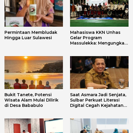
Permintaan Membludak
Mahasiswa KKN Unhas
Hingga Luar Sulawesi
Gelar Program
Massulekka: Mengungkap
Sejarah Mandar Melalui
Lensa Budaya dan Agama
Bukit Tanete, Potensi
Saat Asmara Jadi Senjata,
Wisata Alam Mulai Dilirik
Sulbar Perkuat Literasi
di Desa Bababulo
Digital Cegah Kejahatan
Love Scamming