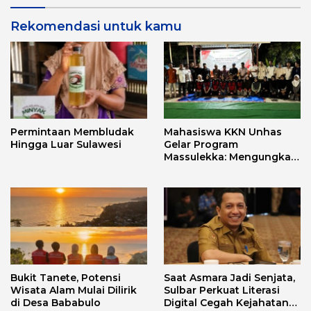
Rekomendasi untuk kamu
Permintaan Membludak
Mahasiswa KKN Unhas
Hingga Luar Sulawesi
Gelar Program
Massulekka: Mengungkap
Sejarah Mandar Melalui
Lensa Budaya dan Agama
Bukit Tanete, Potensi
Saat Asmara Jadi Senjata,
Wisata Alam Mulai Dilirik
Sulbar Perkuat Literasi
di Desa Bababulo
Digital Cegah Kejahatan