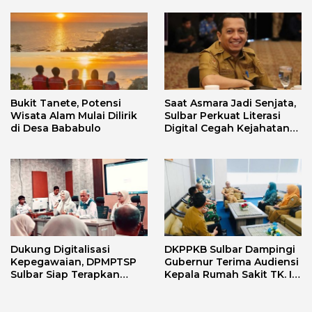
Lensa Budaya dan Agama
Bukit Tanete, Potensi
Saat Asmara Jadi Senjata,
Wisata Alam Mulai Dilirik
Sulbar Perkuat Literasi
di Desa Bababulo
Digital Cegah Kejahatan
Love Scamming
Dukung Digitalisasi
DKPPKB Sulbar Dampingi
Kepegawaian, DPMPTSP
Gubernur Terima Audiensi
Sulbar Siap Terapkan
Kepala Rumah Sakit TK. III
Aplikasi FLEKSI ASN
Punggawa Malolo