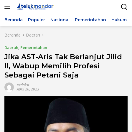
Langsung
ke
konten
Beranda
Populer
Nasional
Pemerintahan
Hukum & 
Beranda
Daerah
Daerah
,
Pemerintahan
Jika AST-Aris Tak Berlanjut Jilid
ll, Wabup Memilih Profesi
Sebagai Petani Saja
Redaksi
April 26, 2023