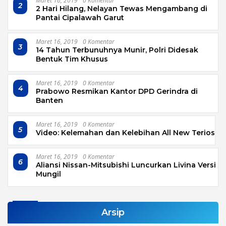
Maret 16, 2019
0 Komentar
2
2 Hari Hilang, Nelayan Tewas Mengambang di
Pantai Cipalawah Garut
Maret 16, 2019
0 Komentar
3
14 Tahun Terbunuhnya Munir, Polri Didesak
Bentuk Tim Khusus
Maret 16, 2019
0 Komentar
4
Prabowo Resmikan Kantor DPD Gerindra di
Banten
Maret 16, 2019
0 Komentar
5
Video: Kelemahan dan Kelebihan All New Terios
Maret 16, 2019
0 Komentar
6
Aliansi Nissan-Mitsubishi Luncurkan Livina Versi
Mungil
Arsip