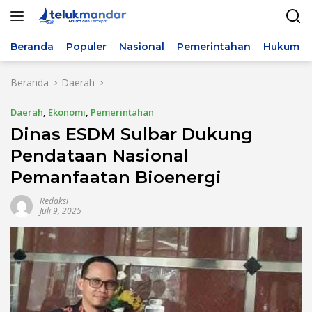
Langsung
ke
konten
Beranda
Populer
Nasional
Pemerintahan
Hukum & 
Beranda
Daerah
Daerah
,
Ekonomi
,
Pemerintahan
Dinas ESDM Sulbar Dukung
Pendataan Nasional
Pemanfaatan Bioenergi
Redaksi
Juli 9, 2025