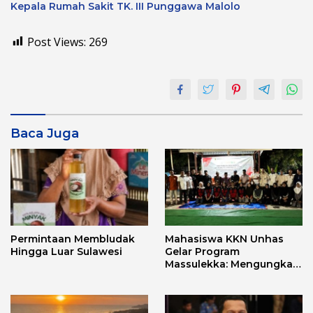
Kepala Rumah Sakit TK. III Punggawa Malolo
Post Views:
269
Baca Juga
Permintaan Membludak
Mahasiswa KKN Unhas
Hingga Luar Sulawesi
Gelar Program
Massulekka: Mengungkap
Sejarah Mandar Melalui
Lensa Budaya dan Agama