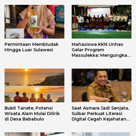
Permintaan Membludak
Mahasiswa KKN Unhas
Hingga Luar Sulawesi
Gelar Program
Massulekka: Mengungkap
Sejarah Mandar Melalui
Lensa Budaya dan Agama
Bukit Tanete, Potensi
Saat Asmara Jadi Senjata,
Wisata Alam Mulai Dilirik
Sulbar Perkuat Literasi
di Desa Bababulo
Digital Cegah Kejahatan
Love Scamming