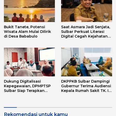
Bukit Tanete, Potensi
Saat Asmara Jadi Senjata,
Wisata Alam Mulai Dilirik
Sulbar Perkuat Literasi
di Desa Bababulo
Digital Cegah Kejahatan
Love Scamming
Dukung Digitalisasi
DKPPKB Sulbar Dampingi
Kepegawaian, DPMPTSP
Gubernur Terima Audiensi
Sulbar Siap Terapkan
Kepala Rumah Sakit TK. III
Aplikasi FLEKSI ASN
Punggawa Malolo
Rekomendasi untuk kamu