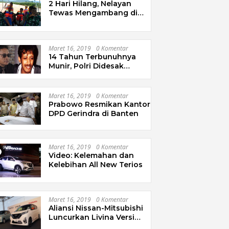
2 Hari Hilang, Nelayan
Tewas Mengambang di
Pantai Cipalawah Garut
Maret 16, 2019
0 Komentar
14 Tahun Terbunuhnya
Munir, Polri Didesak
Bentuk Tim Khusus
Maret 16, 2019
0 Komentar
Prabowo Resmikan Kantor
DPD Gerindra di Banten
Maret 16, 2019
0 Komentar
Video: Kelemahan dan
Kelebihan All New Terios
Maret 16, 2019
0 Komentar
Aliansi Nissan-Mitsubishi
Luncurkan Livina Versi
Mungil