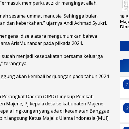
Termasuk memperkuat zikir mengingat allah.
itnah sesama ummat manusia. Sehingga bulan
16 P
Maje
n dan keberkahan,” ujarnya Andi Achmad Syukri.
Dib
Tran
i mengenai disela acara mengumumkan bahwa
Ini 
Sem
sama ArisMunandar pada pilkada 2024.
ni sudah menjadi kesepakatan bersama keluarga
,” terangnya.
nggung akan kembali berjuangan pada tahun 2024
1
si Perangkat Daerah (OPD) Lingkup Pemkab
n Majene, Pj kepala desa se kabupaten Majene,
2
kepala lingkungan yang ada di kecamatan Banggae
pin.langsung Ketua Majelis Ulama Indonesia (MUI)