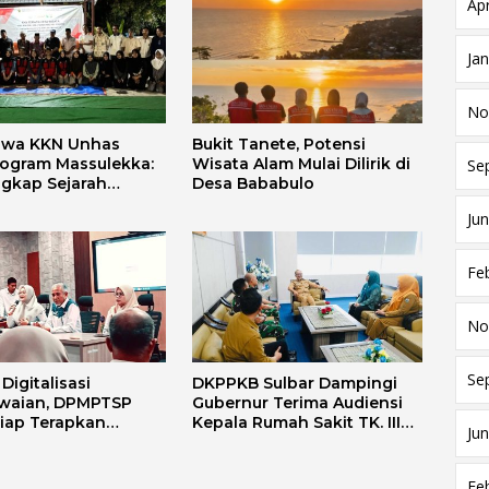
Apr
Ja
No
swa KKN Unhas
Bukit Tanete, Potensi
rogram Massulekka:
Wisata Alam Mulai Dilirik di
Se
gkap Sejarah
Desa Bababulo
Melalui Lensa
Jun
 dan Agama
Fe
No
Se
igitalisasi
DKPPKB Sulbar Dampingi
waian, DPMPTSP
Gubernur Terima Audiensi
Siap Terapkan
Kepala Rumah Sakit TK. III
Jun
i FLEKSI ASN
Punggawa Malolo
Fe