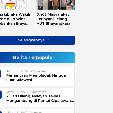
askibraka Wakili
3.462 Masyarakat
ne di Provinsi
Terlayani Jelang
ebankan Biaya
HUT Bhayangkara
sport, Asnawi:
Tahun 2025
Alarm Buat Kita
ua
Selengkapnya
Berita Terpopuler
Agustus 6, 2026
0 Komentar
Permintaan Membludak Hingga
Luar Sulawesi
Maret 16, 2019
0 Komentar
2 Hari Hilang, Nelayan Tewas
Mengambang di Pantai Cipalawah
Garut
Maret 16, 2019
0 Komentar