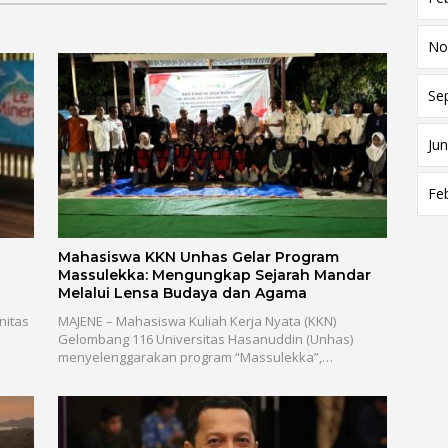
No
Se
Jun
Fe
Mahasiswa KKN Unhas Gelar Program
Massulekka: Mengungkap Sejarah Mandar
Melalui Lensa Budaya dan Agama
nitas
MAJENE – Mahasiswa Kuliah Kerja Nyata (KKN)
Gelombang 116 Universitas Hasanuddin (Unhas)
menyelenggarakan program “Massulekka”,…