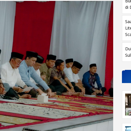
Buk
di
Sa
Li
Sc
Du
Su