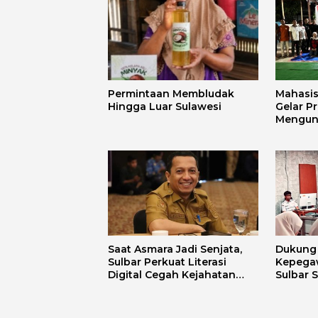
Permintaan Membludak
Mahasi
Hingga Luar Sulawesi
Gelar P
Mengun
Mandar 
Budaya
Saat Asmara Jadi Senjata,
Dukung D
Sulbar Perkuat Literasi
Kepega
Digital Cegah Kejahatan
Sulbar 
Love Scamming
Aplikas