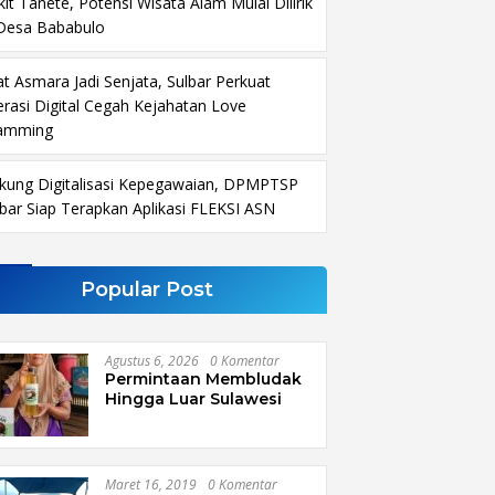
it Tanete, Potensi Wisata Alam Mulai Dilirik
 Desa Bababulo
at Asmara Jadi Senjata, Sulbar Perkuat
terasi Digital Cegah Kejahatan Love
amming
kung Digitalisasi Kepegawaian, DPMPTSP
lbar Siap Terapkan Aplikasi FLEKSI ASN
Popular Post
Agustus 6, 2026
0 Komentar
Permintaan Membludak
Hingga Luar Sulawesi
Maret 16, 2019
0 Komentar