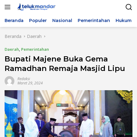
Langsung
ke
konten
Beranda
Populer
Nasional
Pemerintahan
Hukum & 
Beranda
Daerah
Daerah
,
Pemerintahan
Bupati Majene Buka Gema
Ramadhan Remaja Masjid Lipu
Redaksi
Maret 29, 2024