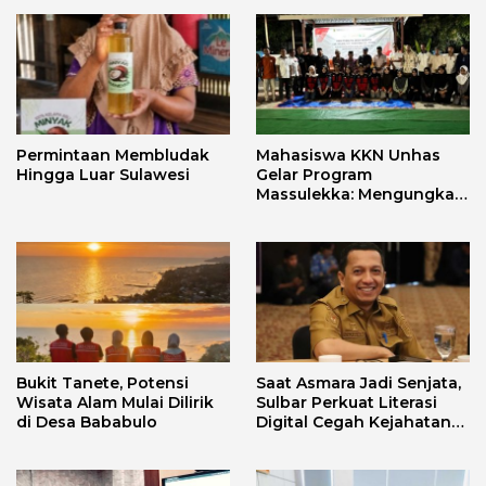
Permintaan Membludak
Mahasiswa KKN Unhas
Hingga Luar Sulawesi
Gelar Program
Massulekka: Mengungkap
Sejarah Mandar Melalui
Lensa Budaya dan Agama
Bukit Tanete, Potensi
Saat Asmara Jadi Senjata,
Wisata Alam Mulai Dilirik
Sulbar Perkuat Literasi
di Desa Bababulo
Digital Cegah Kejahatan
Love Scamming