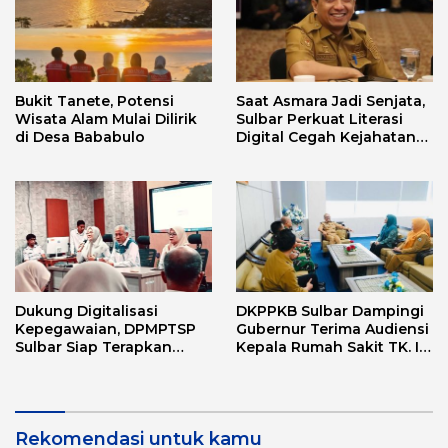
Bukit Tanete, Potensi
Saat Asmara Jadi Senjata,
Wisata Alam Mulai Dilirik
Sulbar Perkuat Literasi
di Desa Bababulo
Digital Cegah Kejahatan
Love Scamming
Dukung Digitalisasi
DKPPKB Sulbar Dampingi
Kepegawaian, DPMPTSP
Gubernur Terima Audiensi
Sulbar Siap Terapkan
Kepala Rumah Sakit TK. III
Aplikasi FLEKSI ASN
Punggawa Malolo
Rekomendasi untuk kamu