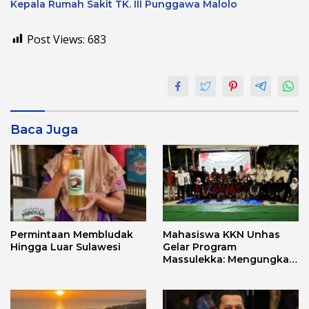
Kepala Rumah Sakit TK. III Punggawa Malolo
Post Views:
683
Baca Juga
Permintaan Membludak
Mahasiswa KKN Unhas
Hingga Luar Sulawesi
Gelar Program
Massulekka: Mengungkap
Sejarah Mandar Melalui
Lensa Budaya dan Agama