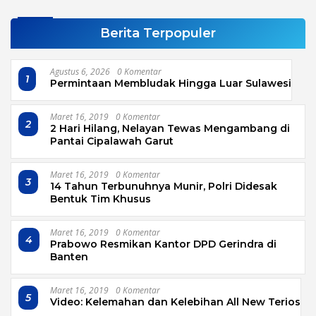
Berita Terpopuler
Agustus 6, 2026
0 Komentar
1
Permintaan Membludak Hingga Luar Sulawesi
Maret 16, 2019
0 Komentar
2
2 Hari Hilang, Nelayan Tewas Mengambang di
Pantai Cipalawah Garut
Maret 16, 2019
0 Komentar
3
14 Tahun Terbunuhnya Munir, Polri Didesak
Bentuk Tim Khusus
Maret 16, 2019
0 Komentar
4
Prabowo Resmikan Kantor DPD Gerindra di
Banten
Maret 16, 2019
0 Komentar
5
Video: Kelemahan dan Kelebihan All New Terios