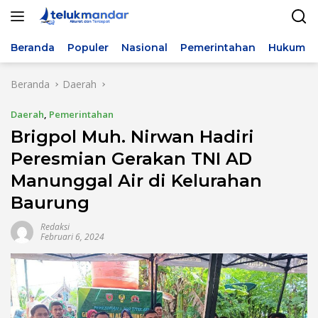
Langsung
ke
konten
Beranda
Populer
Nasional
Pemerintahan
Hukum & 
Beranda
Daerah
Daerah
,
Pemerintahan
Brigpol Muh. Nirwan Hadiri
Peresmian Gerakan TNI AD
Manunggal Air di Kelurahan
Baurung
Redaksi
Februari 6, 2024