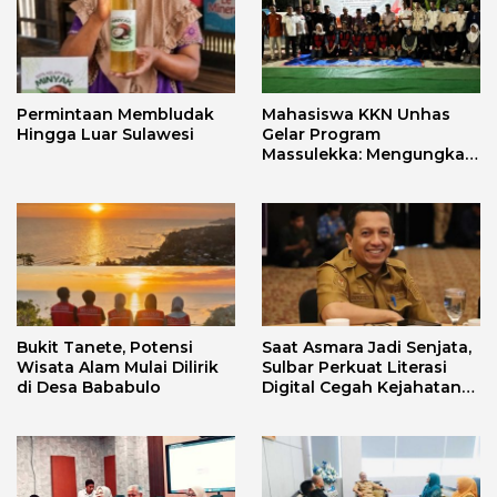
Permintaan Membludak
Mahasiswa KKN Unhas
Hingga Luar Sulawesi
Gelar Program
Massulekka: Mengungkap
Sejarah Mandar Melalui
Lensa Budaya dan Agama
Bukit Tanete, Potensi
Saat Asmara Jadi Senjata,
Wisata Alam Mulai Dilirik
Sulbar Perkuat Literasi
di Desa Bababulo
Digital Cegah Kejahatan
Love Scamming