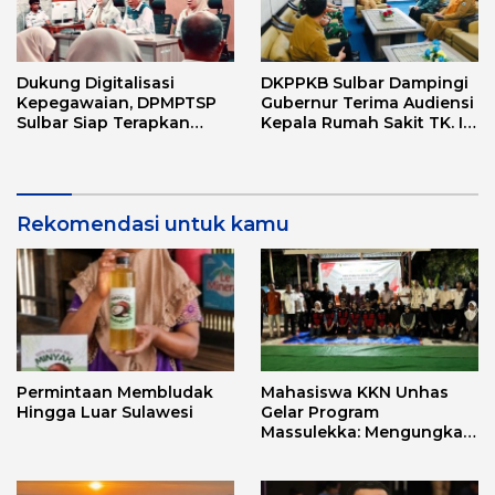
Dukung Digitalisasi
DKPPKB Sulbar Dampingi
Kepegawaian, DPMPTSP
Gubernur Terima Audiensi
Sulbar Siap Terapkan
Kepala Rumah Sakit TK. III
Aplikasi FLEKSI ASN
Punggawa Malolo
Rekomendasi untuk kamu
Permintaan Membludak
Mahasiswa KKN Unhas
Hingga Luar Sulawesi
Gelar Program
Massulekka: Mengungkap
Sejarah Mandar Melalui
Lensa Budaya dan Agama