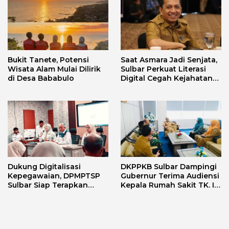
Bukit Tanete, Potensi
Saat Asmara Jadi Senjata,
Wisata Alam Mulai Dilirik
Sulbar Perkuat Literasi
di Desa Bababulo
Digital Cegah Kejahatan
Love Scamming
Dukung Digitalisasi
DKPPKB Sulbar Dampingi
Kepegawaian, DPMPTSP
Gubernur Terima Audiensi
Sulbar Siap Terapkan
Kepala Rumah Sakit TK. III
Aplikasi FLEKSI ASN
Punggawa Malolo