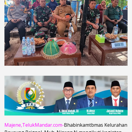
Majene,TelukMandar.com-
Bhabinkamtbmas Kelurahan