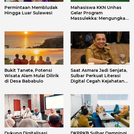
Permintaan Membludak
Mahasiswa KKN Unhas
Hingga Luar Sulawesi
Gelar Program
Massulekka: Mengungkap
Sejarah Mandar Melalui
Lensa Budaya dan Agama
Bukit Tanete, Potensi
Saat Asmara Jadi Senjata,
Wisata Alam Mulai Dilirik
Sulbar Perkuat Literasi
di Desa Bababulo
Digital Cegah Kejahatan
Love Scamming
Dukung Digitalisasi
DKPPKB Sulbar Dampingi