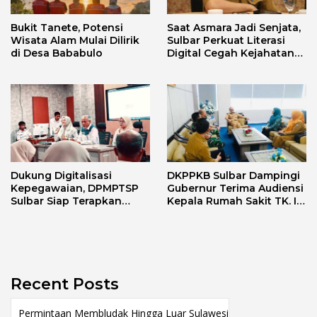
Bukit Tanete, Potensi
Saat Asmara Jadi Senjata,
Wisata Alam Mulai Dilirik
Sulbar Perkuat Literasi
di Desa Bababulo
Digital Cegah Kejahatan
Love Scamming
Dukung Digitalisasi
DKPPKB Sulbar Dampingi
Kepegawaian, DPMPTSP
Gubernur Terima Audiensi
Sulbar Siap Terapkan
Kepala Rumah Sakit TK. III
Aplikasi FLEKSI ASN
Punggawa Malolo
Recent Posts
Permintaan Membludak Hingga Luar Sulawesi