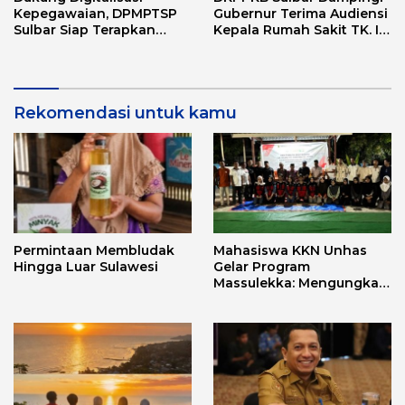
Kepegawaian, DPMPTSP
Gubernur Terima Audiensi
Sulbar Siap Terapkan
Kepala Rumah Sakit TK. III
Aplikasi FLEKSI ASN
Punggawa Malolo
Rekomendasi untuk kamu
Permintaan Membludak
Mahasiswa KKN Unhas
Hingga Luar Sulawesi
Gelar Program
Massulekka: Mengungkap
Sejarah Mandar Melalui
Lensa Budaya dan Agama