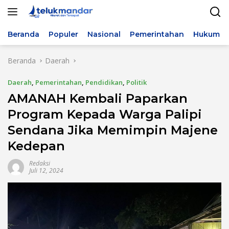
Langsung
ke
konten
Beranda
Populer
Nasional
Pemerintahan
Hukum & 
Beranda
Daerah
Daerah
,
Pemerintahan
,
Pendidikan
,
Politik
AMANAH Kembali Paparkan
Program Kepada Warga Palipi
Sendana Jika Memimpin Majene
Kedepan
Redaksi
Juli 12, 2024