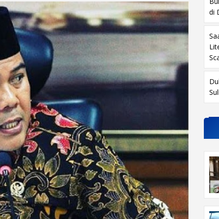
Buk
di
Sa
Li
Sc
Du
Su