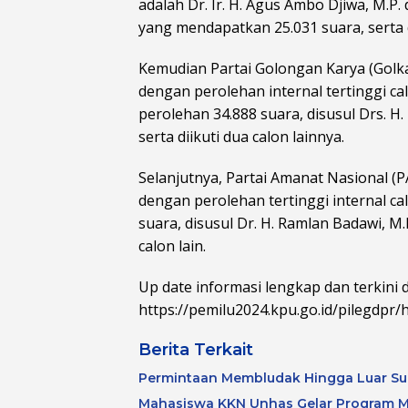
adalah Dr. Ir. H. Agus Ambo Djiwa, M.P
yang mendapatkan 25.031 suara, serta di
Kemudian Partai Golongan Karya (Golka
dengan perolehan internal tertinggi cal
perolehan 34.888 suara, disusul Drs. H
serta diikuti dua calon lainnya.
Selanjutnya, Partai Amanat Nasional (P
dengan perolehan tertinggi internal cal
suara, disusul Dr. H. Ramlan Badawi, M
calon lain.
Up date informasi lengkap dan terkini da
https://pemilu2024.kpu.go.id/pilegdpr/h
Berita Terkait
Permintaan Membludak Hingga Luar Su
Mahasiswa KKN Unhas Gelar Program M