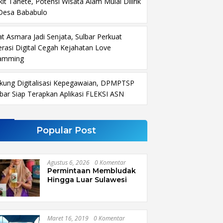
it Tanete, Potensi Wisata Alam Mulai Dilirik
 Desa Bababulo
at Asmara Jadi Senjata, Sulbar Perkuat
terasi Digital Cegah Kejahatan Love
amming
kung Digitalisasi Kepegawaian, DPMPTSP
lbar Siap Terapkan Aplikasi FLEKSI ASN
Popular Post
Agustus 6, 2026
0 Komentar
Permintaan Membludak
Hingga Luar Sulawesi
Maret 16, 2019
0 Komentar