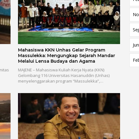
No
Se
Jun
Mahasiswa KKN Unhas Gelar Program
Massulekka: Mengungkap Sejarah Mandar
Fe
Melalui Lensa Budaya dan Agama
nitas
MAJENE – Mahasiswa Kuliah Kerja Nyata (KKN)
Gelombang 116 Universitas Hasanuddin (Unhas)
menyelenggarakan program “Massulekka”,…