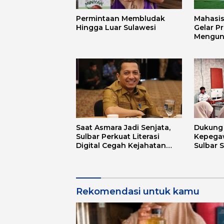
Permintaan Membludak
Mahasi
Hingga Luar Sulawesi
Gelar P
Mengun
Mandar 
Budaya
Saat Asmara Jadi Senjata,
Dukung D
Sulbar Perkuat Literasi
Kepega
Digital Cegah Kejahatan
Sulbar 
Love Scamming
Aplikas
Rekomendasi untuk kamu