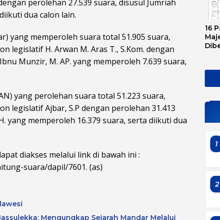
. dengan perolehan 27.539 suara, disusul Jumriah
ikuti dua calon lain.
16 P
r) yang memperoleh suara total 51.905 suara,
Maje
Dib
on legislatif H. Arwan M. Aras T., S.Kom. dengan
Tran
. Ibnu Munzir, M. AP. yang memperoleh 7.639 suara,
Ini 
Sem
AN) yang perolehan suara total 51.223 suara,
on legislatif Ajbar, S.P dengan perolehan 31.413
.H. yang memperoleh 16.379 suara, serta diikuti dua
1
pat diakses melalui link di bawah ini :
itung-suara/dapil/7601. (as)
2
lawesi
assulekka: Mengungkap Sejarah Mandar Melalui