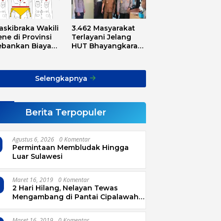
askibraka Wakili
3.462 Masyarakat
ne di Provinsi
Terlayani Jelang
ebankan Biaya
HUT Bhayangkara
sport, Asnawi:
Tahun 2025
Alarm Buat Kita
ua
Selengkapnya
Berita Terpopuler
Agustus 6, 2026
0 Komentar
Permintaan Membludak Hingga
Luar Sulawesi
Maret 16, 2019
0 Komentar
2 Hari Hilang, Nelayan Tewas
Mengambang di Pantai Cipalawah
Garut
Maret 16, 2019
0 Komentar