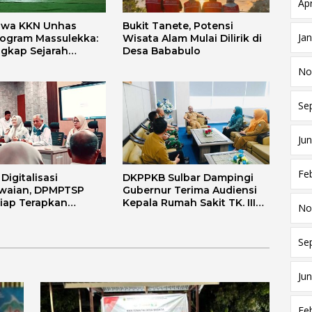
Apr
swa KKN Unhas
Bukit Tanete, Potensi
Ja
rogram Massulekka:
Wisata Alam Mulai Dilirik di
gkap Sejarah
Desa Bababulo
Melalui Lensa
No
 dan Agama
Se
Jun
Fe
igitalisasi
DKPPKB Sulbar Dampingi
waian, DPMPTSP
Gubernur Terima Audiensi
Siap Terapkan
Kepala Rumah Sakit TK. III
No
i FLEKSI ASN
Punggawa Malolo
Se
Jun
Fe