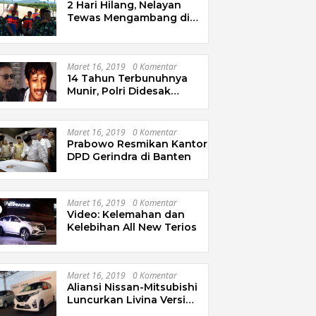
2 Hari Hilang, Nelayan
Tewas Mengambang di
Pantai Cipalawah Garut
Maret 16, 2019
0 Komentar
14 Tahun Terbunuhnya
Munir, Polri Didesak
Bentuk Tim Khusus
Maret 16, 2019
0 Komentar
Prabowo Resmikan Kantor
DPD Gerindra di Banten
Maret 16, 2019
0 Komentar
Video: Kelemahan dan
Kelebihan All New Terios
Maret 16, 2019
0 Komentar
Aliansi Nissan-Mitsubishi
Luncurkan Livina Versi
Mungil