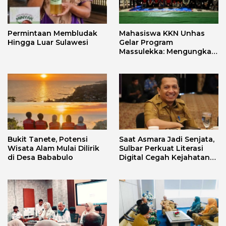
Permintaan Membludak
Mahasiswa KKN Unhas
Hingga Luar Sulawesi
Gelar Program
Massulekka: Mengungkap
Sejarah Mandar Melalui
Lensa Budaya dan Agama
Bukit Tanete, Potensi
Saat Asmara Jadi Senjata,
Wisata Alam Mulai Dilirik
Sulbar Perkuat Literasi
di Desa Bababulo
Digital Cegah Kejahatan
Love Scamming