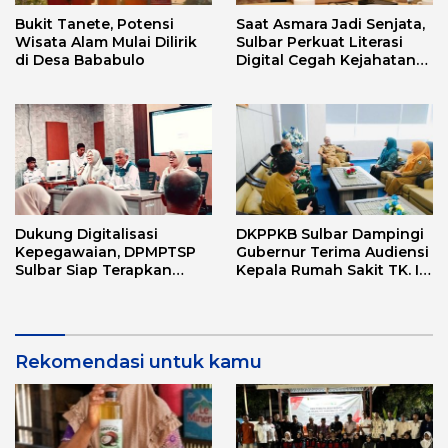
Bukit Tanete, Potensi
Saat Asmara Jadi Senjata,
Wisata Alam Mulai Dilirik
Sulbar Perkuat Literasi
di Desa Bababulo
Digital Cegah Kejahatan
Love Scamming
Dukung Digitalisasi
DKPPKB Sulbar Dampingi
Kepegawaian, DPMPTSP
Gubernur Terima Audiensi
Sulbar Siap Terapkan
Kepala Rumah Sakit TK. III
Aplikasi FLEKSI ASN
Punggawa Malolo
Rekomendasi untuk kamu