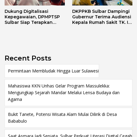
Dukung Digitalisasi
DKPPKB Sulbar Dampingi
Kepegawaian, DPMPTSP
Gubernur Terima Audiensi
Sulbar Siap Terapkan
Kepala Rumah Sakit TK. III
Aplikasi FLEKSI ASN
Punggawa Malolo
Recent Posts
Permintaan Membludak Hingga Luar Sulawesi
Mahasiswa KKN Unhas Gelar Program Massulekka:
Mengungkap Sejarah Mandar Melalui Lensa Budaya dan
Agama
Bukit Tanete, Potensi Wisata Alam Mulai Dilirik di Desa
Bababulo
Saat Asmara Jadi Senjata, Sulbar Perkuat Literasi Digital Cegah