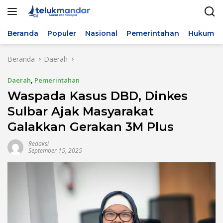
Langsung
ke
konten
Beranda
Populer
Nasional
Pemerintahan
Hukum & 
Beranda
Daerah
Daerah
,
Pemerintahan
Waspada Kasus DBD, Dinkes
Sulbar Ajak Masyarakat
Galakkan Gerakan 3M Plus
Redaksi
September 15, 2025