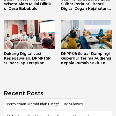
Wisata Alam Mulai Dilirik
Sulbar Perkuat Literasi
di Desa Bababulo
Digital Cegah Kejahatan
Love Scamming
Dukung Digitalisasi
DKPPKB Sulbar Dampingi
Kepegawaian, DPMPTSP
Gubernur Terima Audiensi
Sulbar Siap Terapkan
Kepala Rumah Sakit TK. III
Aplikasi FLEKSI ASN
Punggawa Malolo
Recent Posts
Permintaan Membludak Hingga Luar Sulawesi