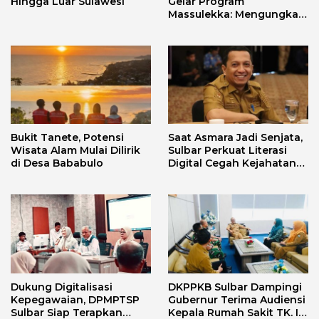
Hingga Luar Sulawesi
Gelar Program
Massulekka: Mengungkap
Sejarah Mandar Melalui
Lensa Budaya dan Agama
Bukit Tanete, Potensi
Saat Asmara Jadi Senjata,
Wisata Alam Mulai Dilirik
Sulbar Perkuat Literasi
di Desa Bababulo
Digital Cegah Kejahatan
Love Scamming
Dukung Digitalisasi
DKPPKB Sulbar Dampingi
Kepegawaian, DPMPTSP
Gubernur Terima Audiensi
Sulbar Siap Terapkan
Kepala Rumah Sakit TK. III