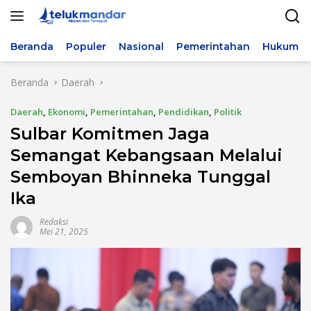
Langsung
ke
konten
Beranda
Populer
Nasional
Pemerintahan
Hukum & 
Beranda
Daerah
Daerah
,
Ekonomi
,
Pemerintahan
,
Pendidikan
,
Politik
Sulbar Komitmen Jaga
Semangat Kebangsaan Melalui
Semboyan Bhinneka Tunggal
Ika
Redaksi
Mei 21, 2025