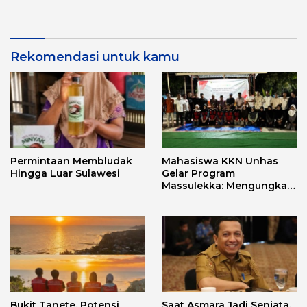
Aplikasi FLEKSI ASN
Punggawa Malolo
Rekomendasi untuk kamu
Permintaan Membludak
Mahasiswa KKN Unhas
Hingga Luar Sulawesi
Gelar Program
Massulekka: Mengungkap
Sejarah Mandar Melalui
Lensa Budaya dan Agama
Bukit Tanete, Potensi
Saat Asmara Jadi Senjata,