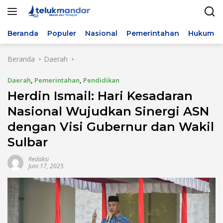
Langsung
ke
konten
Beranda
Populer
Nasional
Pemerintahan
Hukum & 
Beranda
Daerah
Daerah
,
Pemerintahan
,
Pendidikan
Herdin Ismail: Hari Kesadaran
Nasional Wujudkan Sinergi ASN
dengan Visi Gubernur dan Wakil
Sulbar
Redaksi
Juni 17, 2025