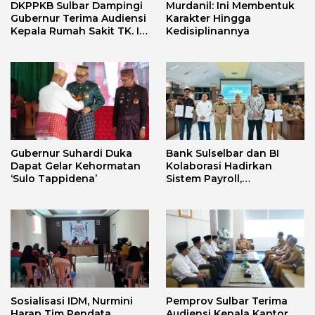
DKPPKB Sulbar Dampingi
Murdanil: Ini Membentuk
Gubernur Terima Audiensi
Karakter Hingga
Kepala Rumah Sakit TK. III
Kedisiplinannya
Punggawa Malolo
Gubernur Suhardi Duka
Bank Sulselbar dan BI
Dapat Gelar Kehormatan
Kolaborasi Hadirkan
‘Sulo Tappidena’
Sistem Payroll,
Tingkatkan PAD dan
Efektivitas Pengelolaan
Keuangan Secara
Elektronik
Sosialisasi IDM, Nurmini
Pemprov Sulbar Terima
Harap Tim Pendata
Audiensi Kepala Kantor