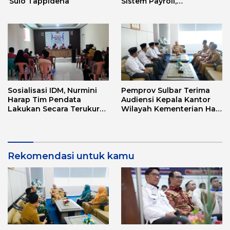
‘Sulo Tappidena’
Sistem Payroll,
Tingkatkan PAD dan
Efektivitas Pengelolaan
Keuangan Secara
Elektronik
Sosialisasi IDM, Nurmini
Pemprov Sulbar Terima
Harap Tim Pendata
Audiensi Kepala Kantor
Lakukan Secara Terukur
Wilayah Kementerian Haji
Sesuai Fakta di Lapangan
dan Umrah Sulbar
Rekomendasi untuk kamu