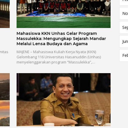
No
Se
Mahasiswa KKN Unhas Gelar Program
Massulekka: Mengungkap Sejarah Mandar
Jun
Melalui Lensa Budaya dan Agama
nitas
MAJENE – Mahasiswa Kuliah Kerja Nyata (KKN)
Fe
Gelombang 116 Universitas Hasanuddin (Unhas)
menyelenggarakan program “Massulekka”,…