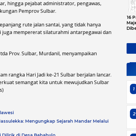
r, hingga pejabat administrator, pengawas,
ingkungan Pemprov Sulbar.
16 P
Maje
panjang rute jalan santai, yang tidak hanya
Dib
i juga mempererat silaturahmi antarpegawai dan
Tran
Ini 
Sem
etda Prov. Sulbar, Murdanil, menyampaikan
lam rangka Hari Jadi ke-21 Sulbar berjalan lancar.
kuat semangat kita untuk mewujudkan Sulbar
1
s)
lawesi
2
assulekka: Mengungkap Sejarah Mandar Melalui
 Dilirik di Desa Bababulo