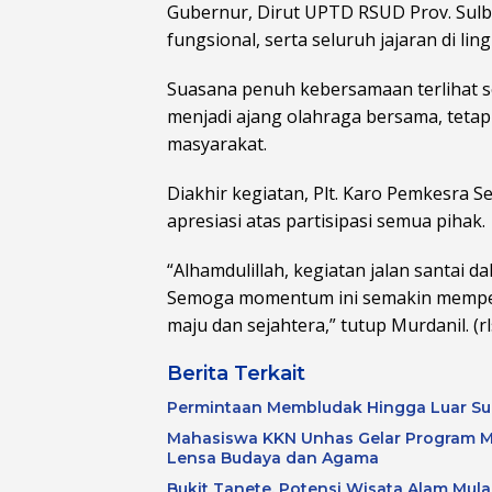
Gubernur, Dirut UPTD RSUD Prov. Sulba
fungsional, serta seluruh jajaran di l
Suasana penuh kebersamaan terlihat se
menjadi ajang olahraga bersama, tetap
masyarakat.
Diakhir kegiatan, Plt. Karo Pemkesra S
apresiasi atas partisipasi semua pihak.
“Alhamdulillah, kegiatan jalan santai da
Semoga momentum ini semakin memper
maju dan sejahtera,” tutup Murdanil. (rl
Berita Terkait
Permintaan Membludak Hingga Luar Su
Mahasiswa KKN Unhas Gelar Program M
Lensa Budaya dan Agama
Bukit Tanete, Potensi Wisata Alam Mulai