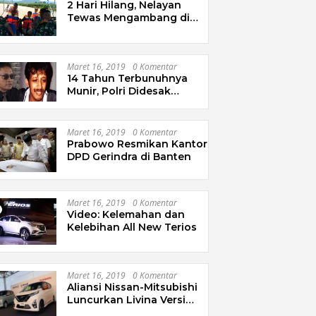
2 Hari Hilang, Nelayan
Tewas Mengambang di
Pantai Cipalawah Garut
Maret 16, 2019
0 Komentar
14 Tahun Terbunuhnya
Munir, Polri Didesak
Bentuk Tim Khusus
Maret 16, 2019
0 Komentar
Prabowo Resmikan Kantor
DPD Gerindra di Banten
Maret 16, 2019
0 Komentar
Video: Kelemahan dan
Kelebihan All New Terios
Maret 16, 2019
0 Komentar
Aliansi Nissan-Mitsubishi
Luncurkan Livina Versi
Mungil