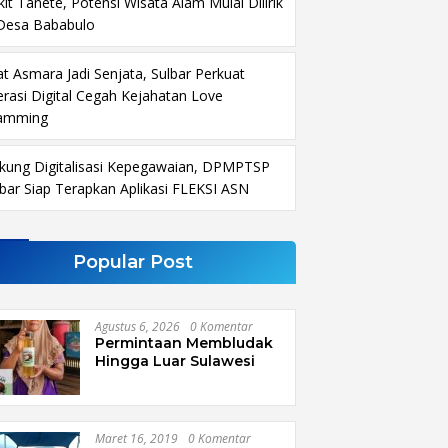
it Tanete, Potensi Wisata Alam Mulai Dilirik
 Desa Bababulo
at Asmara Jadi Senjata, Sulbar Perkuat
terasi Digital Cegah Kejahatan Love
amming
kung Digitalisasi Kepegawaian, DPMPTSP
lbar Siap Terapkan Aplikasi FLEKSI ASN
Popular Post
Agustus 6, 2026
0 Komentar
Permintaan Membludak
Hingga Luar Sulawesi
Maret 16, 2019
0 Komentar