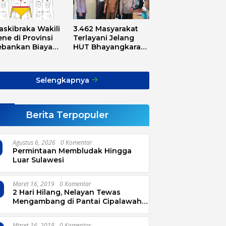
askibraka Wakili
3.462 Masyarakat
ne di Provinsi
Terlayani Jelang
ebankan Biaya
HUT Bhayangkara
sport, Asnawi:
Tahun 2025
Alarm Buat Kita
ua
Selengkapnya
Berita Terpopuler
Agustus 6, 2026
0 Komentar
Permintaan Membludak Hingga
Luar Sulawesi
Maret 16, 2019
0 Komentar
2 Hari Hilang, Nelayan Tewas
Mengambang di Pantai Cipalawah
Garut
Maret 16, 2019
0 Komentar