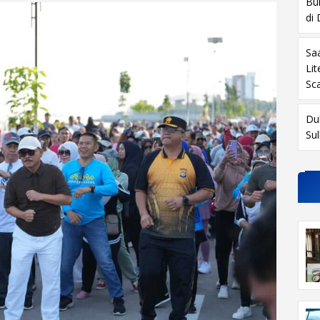
Buk
di
Sa
Li
Sc
Du
Su