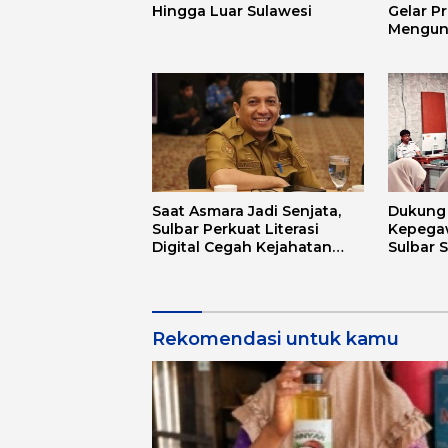
Hingga Luar Sulawesi
Gelar P
Mengun
Mandar 
Budaya
Saat Asmara Jadi Senjata,
Dukung D
Sulbar Perkuat Literasi
Kepega
Digital Cegah Kejahatan
Sulbar 
Love Scamming
Aplikas
Rekomendasi untuk kamu