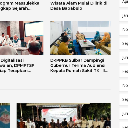
Apr
rogram Massulekka:
Wisata Alam Mulai Dilirik di
gkap Sejarah
Desa Bababulo
Melalui Lensa
Ja
 dan Agama
No
Se
Jun
igitalisasi
DKPPKB Sulbar Dampingi
waian, DPMPTSP
Gubernur Terima Audiensi
Siap Terapkan
Kepala Rumah Sakit TK. III
Fe
i FLEKSI ASN
Punggawa Malolo
No
Se
Jun
Fe