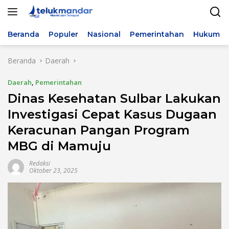
Langsung
ke
konten
Beranda
Populer
Nasional
Pemerintahan
Hukum & 
Beranda
Daerah
Daerah
,
Pemerintahan
Dinas Kesehatan Sulbar Lakukan
Investigasi Cepat Kasus Dugaan
Keracunan Pangan Program
MBG di Mamuju
Redaksi
Oktober 23, 2025