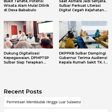
Bukit Tanete, Potensi
Saat Asmara Jadi Senjata,
Wisata Alam Mulai Dilirik
Sulbar Perkuat Literasi
di Desa Bababulo
Digital Cegah Kejahatan
Love Scamming
Dukung Digitalisasi
DKPPKB Sulbar Dampingi
Kepegawaian, DPMPTSP
Gubernur Terima Audiensi
Sulbar Siap Terapkan
Kepala Rumah Sakit TK. III
Aplikasi FLEKSI ASN
Punggawa Malolo
Recent Posts
Permintaan Membludak Hingga Luar Sulawesi