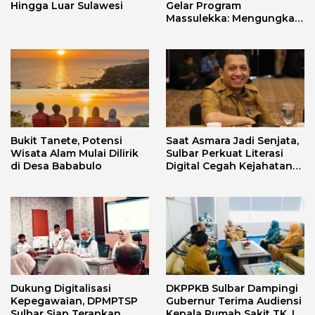
Hingga Luar Sulawesi
Gelar Program
Massulekka: Mengungkap
Sejarah Mandar Melalui
Lensa Budaya dan Agama
Bukit Tanete, Potensi
Saat Asmara Jadi Senjata,
Wisata Alam Mulai Dilirik
Sulbar Perkuat Literasi
di Desa Bababulo
Digital Cegah Kejahatan
Love Scamming
Dukung Digitalisasi
DKPPKB Sulbar Dampingi
Kepegawaian, DPMPTSP
Gubernur Terima Audiensi
Sulbar Siap Terapkan
Kepala Rumah Sakit TK. III