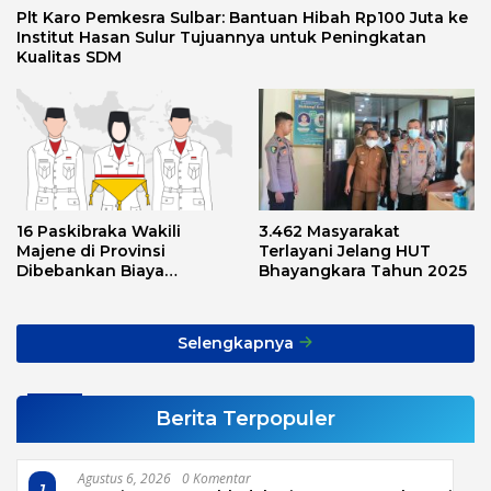
Plt Karo Pemkesra Sulbar: Bantuan Hibah Rp100 Juta ke
Institut Hasan Sulur Tujuannya untuk Peningkatan
Kualitas SDM
16 Paskibraka Wakili
3.462 Masyarakat
Majene di Provinsi
Terlayani Jelang HUT
Dibebankan Biaya
Bhayangkara Tahun 2025
Transport, Asnawi: Ini
Alarm Buat Kita Semua
Selengkapnya
Berita Terpopuler
Agustus 6, 2026
0 Komentar
1