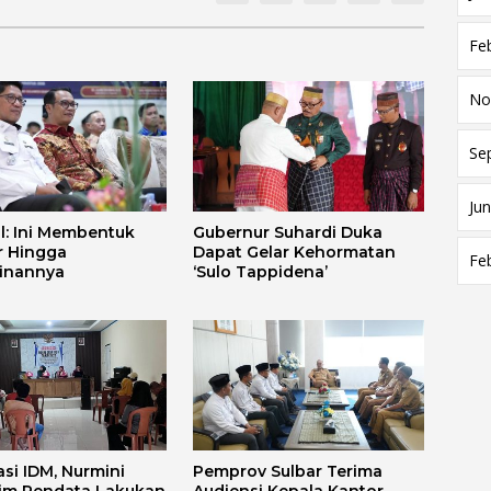
Fe
No
Se
Jun
l: Ini Membentuk
Gubernur Suhardi Duka
r Hingga
Dapat Gelar Kehormatan
Fe
linannya
‘Sulo Tappidena’
asi IDM, Nurmini
Pemprov Sulbar Terima