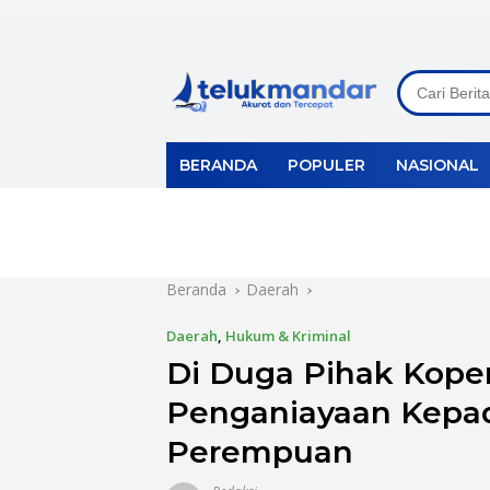
Langsung
ke
konten
BERANDA
POPULER
NASIONAL
Beranda
Daerah
Daerah
,
Hukum & Kriminal
Di Duga Pihak Kope
Penganiayaan Kepad
Perempuan