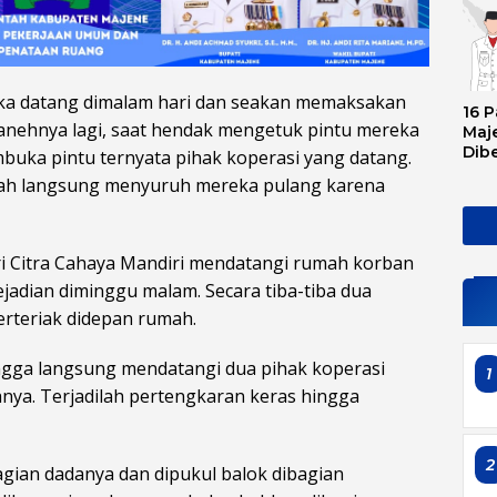
ka datang dimalam hari dan seakan memaksakan
16 P
anehnya lagi, saat hendak mengetuk pintu mereka
Maje
Dib
mbuka pintu ternyata pihak koperasi yang datang.
Tran
abah langsung menyuruh mereka pulang karena
Ini 
Sem
ari Citra Cahaya Mandiri mendatangi rumah korban
ejadian diminggu malam. Secara tiba-tiba dua
berteriak didepan rumah.
ngga langsung mendatangi dua pihak koperasi
1
nya. Terjadilah pertengkaran keras hingga
2
gian dadanya dan dipukul balok dibagian