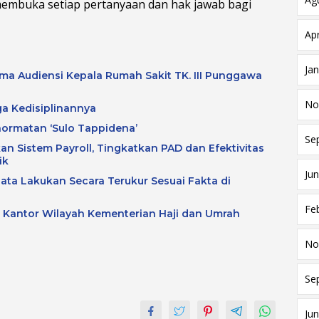
membuka setiap pertanyaan dan hak jawab bagi
Apr
Ja
a Audiensi Kepala Rumah Sakit TK. III Punggawa
No
ga Kedisiplinannya
hormatan ‘Sulo Tappidena’
Se
an Sistem Payroll, Tingkatkan PAD dan Efektivitas
ik
Jun
data Lakukan Secara Terukur Sesuai Fakta di
Fe
a Kantor Wilayah Kementerian Haji dan Umrah
No
Se
Jun