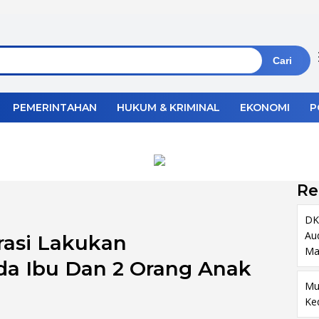
Cari
PEMERINTAHAN
HUKUM & KRIMINAL
EKONOMI
P
Re
DK
Au
rasi Lakukan
Ma
a Ibu Dan 2 Orang Anak
Mu
Ke