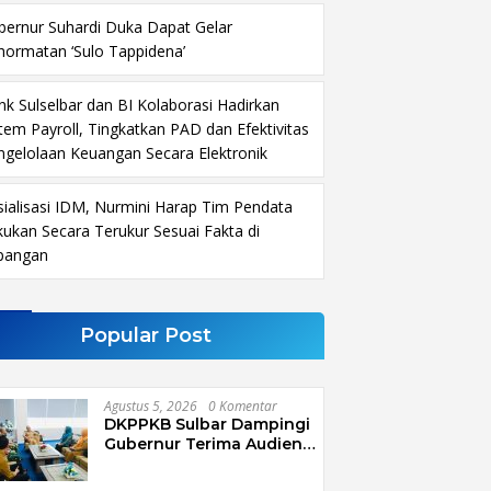
bernur Suhardi Duka Dapat Gelar
hormatan ‘Sulo Tappidena’
nk Sulselbar dan BI Kolaborasi Hadirkan
stem Payroll, Tingkatkan PAD dan Efektivitas
ngelolaan Keuangan Secara Elektronik
sialisasi IDM, Nurmini Harap Tim Pendata
kukan Secara Terukur Sesuai Fakta di
pangan
Popular Post
Agustus 5, 2026
0 Komentar
DKPPKB Sulbar Dampingi
Gubernur Terima Audiensi
Kepala Rumah Sakit TK. III
Punggawa Malolo