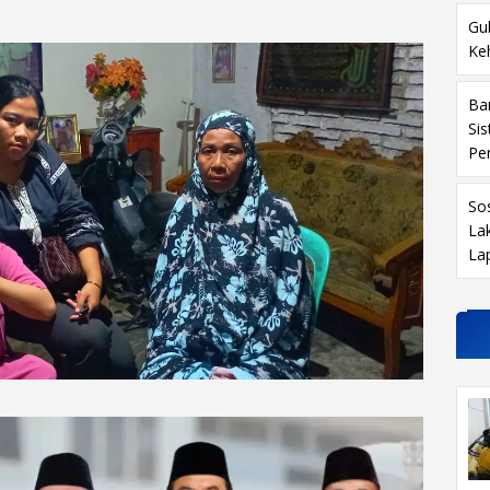
Gu
Ke
Ba
Si
Pe
So
La
La