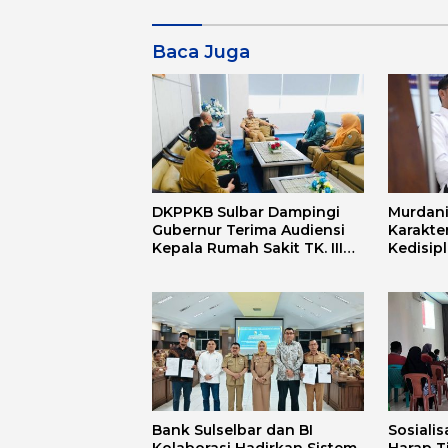
Baca Juga
DKPPKB Sulbar Dampingi
Murdani
Gubernur Terima Audiensi
Karakte
Kepala Rumah Sakit TK. III
Kedisip
Punggawa Malolo
Bank Sulselbar dan BI
Sosialis