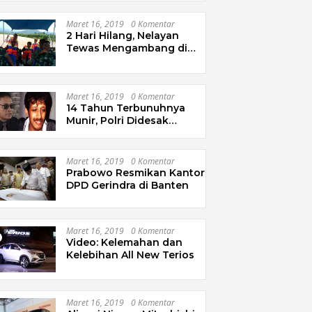
Maret 16, 2019
0 Komentar
2 Hari Hilang, Nelayan
Tewas Mengambang di
Pantai Cipalawah Garut
Maret 16, 2019
0 Komentar
14 Tahun Terbunuhnya
Munir, Polri Didesak
Bentuk Tim Khusus
Maret 16, 2019
0 Komentar
Prabowo Resmikan Kantor
DPD Gerindra di Banten
Maret 16, 2019
0 Komentar
Video: Kelemahan dan
Kelebihan All New Terios
Maret 16, 2019
0 Komentar