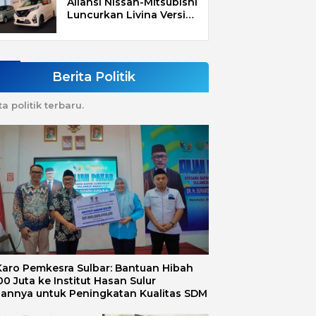
Aliansi Nissan-Mitsubishi
Luncurkan Livina Versi
Mungil
Berita Politik
ta politik terbaru.
 Karo Pemkesra Sulbar: Bantuan Hibah
0 Juta ke Institut Hasan Sulur
uannya untuk Peningkatan Kualitas SDM