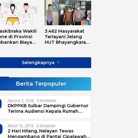
askibraka Wakili
3.462 Masyarakat
ne di Provinsi
Terlayani Jelang
ebankan Biaya
HUT Bhayangkara
sport, Asnawi:
Tahun 2025
Alarm Buat Kita
ua
Selengkapnya
Berita Terpopuler
Agustus 5, 2026
0 Komentar
DKPPKB Sulbar Dampingi Gubernur
Terima Audiensi Kepala Rumah
Sakit TK. III Punggawa Malolo
Maret 16, 2019
0 Komentar
2 Hari Hilang, Nelayan Tewas
Mengambang di Pantai Cipalawah