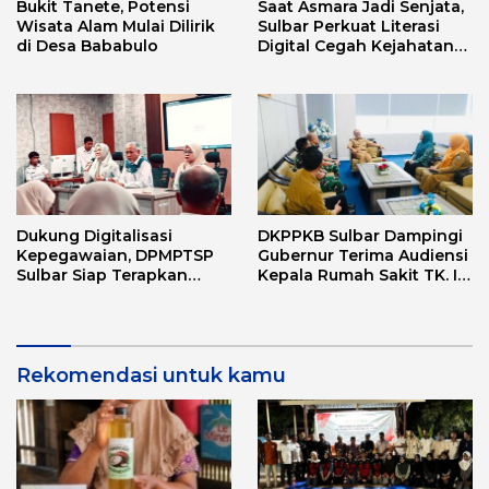
Bukit Tanete, Potensi
Saat Asmara Jadi Senjata,
Wisata Alam Mulai Dilirik
Sulbar Perkuat Literasi
di Desa Bababulo
Digital Cegah Kejahatan
Love Scamming
Dukung Digitalisasi
DKPPKB Sulbar Dampingi
Kepegawaian, DPMPTSP
Gubernur Terima Audiensi
Sulbar Siap Terapkan
Kepala Rumah Sakit TK. III
Aplikasi FLEKSI ASN
Punggawa Malolo
Rekomendasi untuk kamu