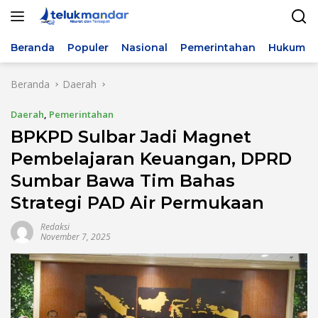
Langsung
ke
konten
Beranda
Populer
Nasional
Pemerintahan
Hukum & 
Beranda
Daerah
Daerah
,
Pemerintahan
BPKPD Sulbar Jadi Magnet
Pembelajaran Keuangan, DPRD
Sumbar Bawa Tim Bahas
Strategi PAD Air Permukaan
Redaksi
November 7, 2025