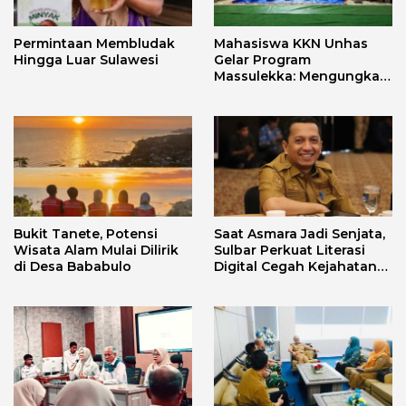
Permintaan Membludak
Mahasiswa KKN Unhas
Hingga Luar Sulawesi
Gelar Program
Massulekka: Mengungkap
Sejarah Mandar Melalui
Lensa Budaya dan Agama
Bukit Tanete, Potensi
Saat Asmara Jadi Senjata,
Wisata Alam Mulai Dilirik
Sulbar Perkuat Literasi
di Desa Bababulo
Digital Cegah Kejahatan
Love Scamming