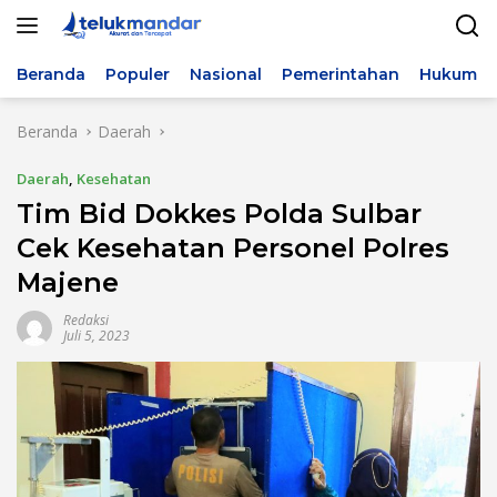
Langsung
ke
konten
Beranda
Populer
Nasional
Pemerintahan
Hukum & 
Beranda
Daerah
Daerah
,
Kesehatan
Tim Bid Dokkes Polda Sulbar
Cek Kesehatan Personel Polres
Majene
Redaksi
Juli 5, 2023