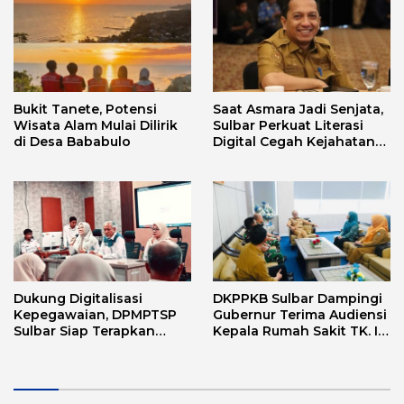
Bukit Tanete, Potensi
Saat Asmara Jadi Senjata,
Wisata Alam Mulai Dilirik
Sulbar Perkuat Literasi
di Desa Bababulo
Digital Cegah Kejahatan
Love Scamming
Dukung Digitalisasi
DKPPKB Sulbar Dampingi
Kepegawaian, DPMPTSP
Gubernur Terima Audiensi
Sulbar Siap Terapkan
Kepala Rumah Sakit TK. III
Aplikasi FLEKSI ASN
Punggawa Malolo