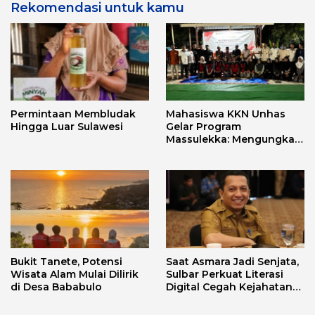
Rekomendasi untuk kamu
Permintaan Membludak
Mahasiswa KKN Unhas
Hingga Luar Sulawesi
Gelar Program
Massulekka: Mengungkap
Sejarah Mandar Melalui
Lensa Budaya dan Agama
Bukit Tanete, Potensi
Saat Asmara Jadi Senjata,
Wisata Alam Mulai Dilirik
Sulbar Perkuat Literasi
di Desa Bababulo
Digital Cegah Kejahatan
Love Scamming