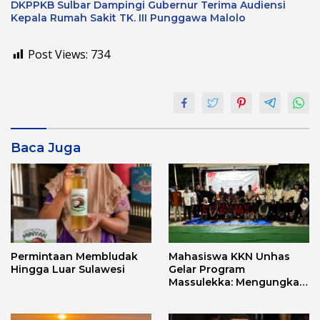
DKPPKB Sulbar Dampingi Gubernur Terima Audiensi
Kepala Rumah Sakit TK. III Punggawa Malolo
Post Views:
734
Baca Juga
Permintaan Membludak
Mahasiswa KKN Unhas
Hingga Luar Sulawesi
Gelar Program
Massulekka: Mengungkap
Sejarah Mandar Melalui
Lensa Budaya dan Agama