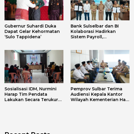
Gubernur Suhardi Duka
Bank Sulselbar dan BI
Dapat Gelar Kehormatan
Kolaborasi Hadirkan
‘Sulo Tappidena’
Sistem Payroll,
Tingkatkan PAD dan
Efektivitas Pengelolaan
Keuangan Secara
Elektronik
Sosialisasi IDM, Nurmini
Pemprov Sulbar Terima
Harap Tim Pendata
Audiensi Kepala Kantor
Lakukan Secara Terukur
Wilayah Kementerian Haji
Sesuai Fakta di Lapangan
dan Umrah Sulbar