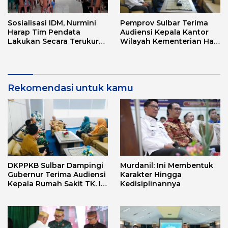
Sosialisasi IDM, Nurmini
Pemprov Sulbar Terima
Harap Tim Pendata
Audiensi Kepala Kantor
Lakukan Secara Terukur
Wilayah Kementerian Haji
Sesuai Fakta di Lapangan
dan Umrah Sulbar
Rekomendasi untuk kamu
DKPPKB Sulbar Dampingi
Murdanil: Ini Membentuk
Gubernur Terima Audiensi
Karakter Hingga
Kepala Rumah Sakit TK. III
Kedisiplinannya
Punggawa Malolo