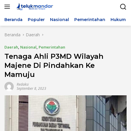
Langsung
ke
konten
Beranda
Populer
Nasional
Pemerintahan
Hukum & 
Beranda
Daerah
Daerah
,
Nasional
,
Pemerintahan
Tenaga Ahli P3MD Wilayah
Majene Di Pindahkan Ke
Mamuju
Redaksi
September 8, 2023