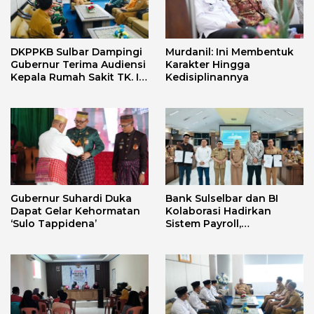
DKPPKB Sulbar Dampingi
Murdanil: Ini Membentuk
Gubernur Terima Audiensi
Karakter Hingga
Kepala Rumah Sakit TK. III
Kedisiplinannya
Punggawa Malolo
Gubernur Suhardi Duka
Bank Sulselbar dan BI
Dapat Gelar Kehormatan
Kolaborasi Hadirkan
‘Sulo Tappidena’
Sistem Payroll,
Tingkatkan PAD dan
Efektivitas Pengelolaan
Keuangan Secara
Elektronik