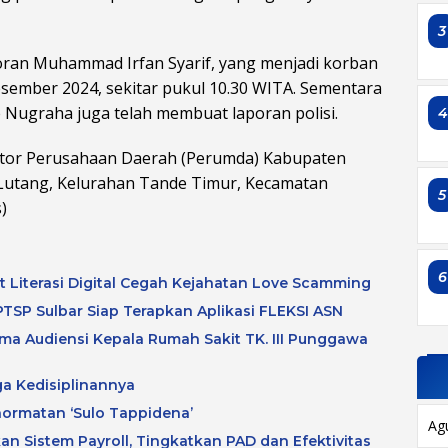
3
poran Muhammad Irfan Syarif, yang menjadi korban
sember 2024, sekitar pukul 10.30 WITA. Sementara
 Nugraha juga telah membuat laporan polisi.
Kantor Perusahaan Daerah (Perumda) Kabupaten
 Lutang, Kelurahan Tande Timur, Kecamatan
5
)
6
at Literasi Digital Cegah Kejahatan Love Scamming
TSP Sulbar Siap Terapkan Aplikasi FLEKSI ASN
a Audiensi Kepala Rumah Sakit TK. III Punggawa
ga Kedisiplinannya
hormatan ‘Sulo Tappidena’
Ag
an Sistem Payroll, Tingkatkan PAD dan Efektivitas