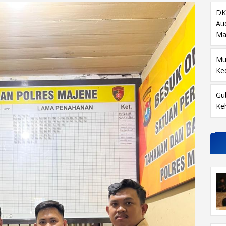
DK
Au
Ma
Mu
Ke
Gu
Ke