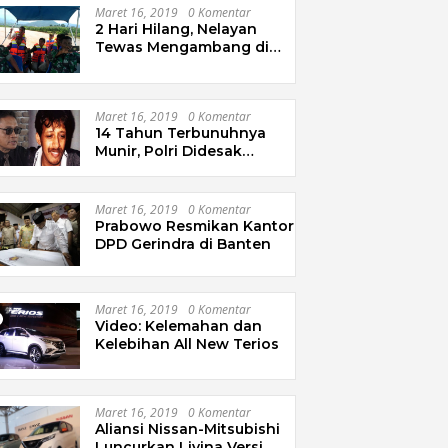
Maret 16, 2019
0 Komentar
2 Hari Hilang, Nelayan
Tewas Mengambang di
Pantai Cipalawah Garut
Maret 16, 2019
0 Komentar
14 Tahun Terbunuhnya
Munir, Polri Didesak
Bentuk Tim Khusus
Maret 16, 2019
0 Komentar
Prabowo Resmikan Kantor
DPD Gerindra di Banten
Maret 16, 2019
0 Komentar
Video: Kelemahan dan
Kelebihan All New Terios
Maret 16, 2019
0 Komentar
Aliansi Nissan-Mitsubishi
Luncurkan Livina Versi