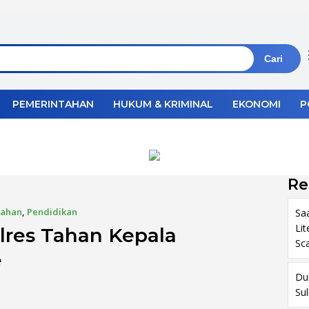
Cari
PEMERINTAHAN
HUKUM & KRIMINAL
EKONOMI
P
Re
tahan
,
Pendidikan
Sa
Li
olres Tahan Kepala
Sc
e
Du
Su