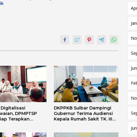
ik
Apr
Ja
No
Se
Jun
Fe
No
igitalisasi
DKPPKB Sulbar Dampingi
Se
waian, DPMPTSP
Gubernur Terima Audiensi
Siap Terapkan
Kepala Rumah Sakit TK. III
i FLEKSI ASN
Punggawa Malolo
Jun