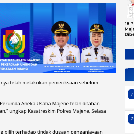
16 P
Maje
Dib
Tran
Ini 
Sem
knya telah melakukan pemeriksaan sebelum
1
 Perumda Aneka Usaha Majene telah ditahan
an,” ungkap Kasatreskim Polres Majene, Selasa
2
g pilih terhadap tindak dugaan penganiayaan