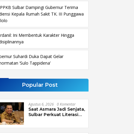
PPKB Sulbar Dampingi Gubernur Terima
diensi Kepala Rumah Sakit TK. III Punggawa
lolo
rdanil: Ini Membentuk Karakter Hingga
disiplinannya
bernur Suhardi Duka Dapat Gelar
hormatan ‘Sulo Tappidena’
Popular Post
Agustus 6, 2026
0 Komentar
Saat Asmara Jadi Senjata,
Sulbar Perkuat Literasi
Digital Cegah Kejahatan
Love Scamming