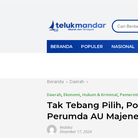
Langsung
ke
konten
BERANDA
POPULER
NASIONAL
Beranda
Daerah
Daerah
,
Ekonomi
,
Hukum & Kriminal
,
Pemerin
Tak Tebang Pilih, P
Perumda AU Majen
Redaksi
Desember 17, 2024