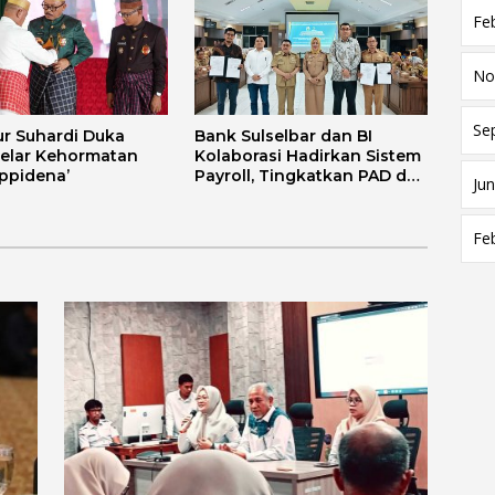
Fe
No
Se
r Suhardi Duka
Bank Sulselbar dan BI
elar Kehormatan
Kolaborasi Hadirkan Sistem
appidena’
Payroll, Tingkatkan PAD dan
Jun
Efektivitas Pengelolaan
Keuangan Secara Elektronik
Fe