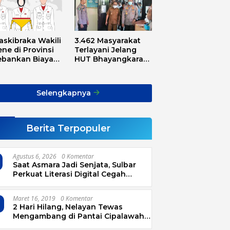
askibraka Wakili
3.462 Masyarakat
ne di Provinsi
Terlayani Jelang
ebankan Biaya
HUT Bhayangkara
sport, Asnawi:
Tahun 2025
Alarm Buat Kita
ua
Selengkapnya
Berita Terpopuler
Agustus 6, 2026
0 Komentar
Saat Asmara Jadi Senjata, Sulbar
Perkuat Literasi Digital Cegah
Kejahatan Love Scamming
Maret 16, 2019
0 Komentar
2 Hari Hilang, Nelayan Tewas
Mengambang di Pantai Cipalawah
Garut