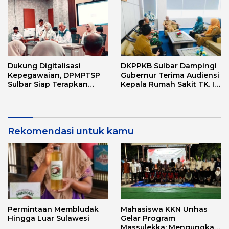
Dukung Digitalisasi
DKPPKB Sulbar Dampingi
Kepegawaian, DPMPTSP
Gubernur Terima Audiensi
Sulbar Siap Terapkan
Kepala Rumah Sakit TK. III
Aplikasi FLEKSI ASN
Punggawa Malolo
Rekomendasi untuk kamu
Permintaan Membludak
Mahasiswa KKN Unhas
Hingga Luar Sulawesi
Gelar Program
Massulekka: Mengungkap