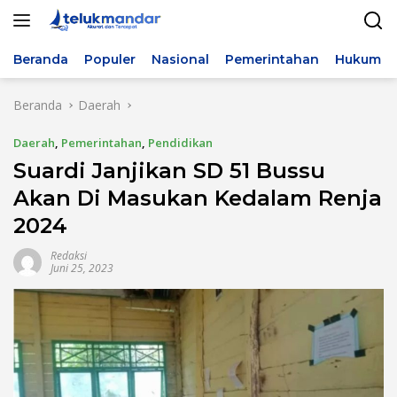
Langsung
ke
konten
Beranda
Populer
Nasional
Pemerintahan
Hukum & 
Beranda
Daerah
Daerah
,
Pemerintahan
,
Pendidikan
Suardi Janjikan SD 51 Bussu
Akan Di Masukan Kedalam Renja
2024
Redaksi
Juni 25, 2023