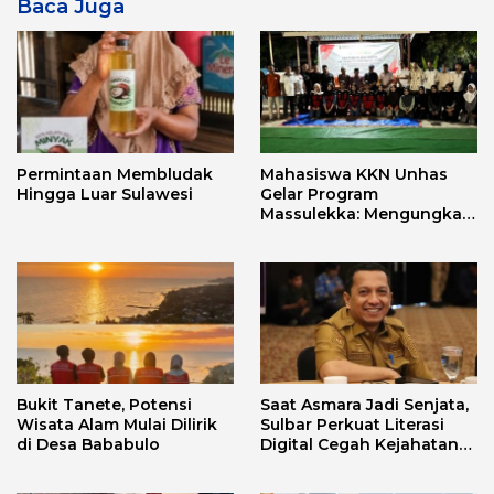
Baca Juga
Permintaan Membludak
Mahasiswa KKN Unhas
Hingga Luar Sulawesi
Gelar Program
Massulekka: Mengungkap
Sejarah Mandar Melalui
Lensa Budaya dan Agama
Bukit Tanete, Potensi
Saat Asmara Jadi Senjata,
Wisata Alam Mulai Dilirik
Sulbar Perkuat Literasi
di Desa Bababulo
Digital Cegah Kejahatan
Love Scamming