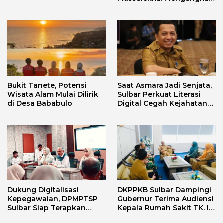
Sejarah Mandar Melalui
Lensa Budaya dan Agama
Bukit Tanete, Potensi
Saat Asmara Jadi Senjata,
Wisata Alam Mulai Dilirik
Sulbar Perkuat Literasi
di Desa Bababulo
Digital Cegah Kejahatan
Love Scamming
Dukung Digitalisasi
DKPPKB Sulbar Dampingi
Kepegawaian, DPMPTSP
Gubernur Terima Audiensi
Sulbar Siap Terapkan
Kepala Rumah Sakit TK. III
Aplikasi FLEKSI ASN
Punggawa Malolo