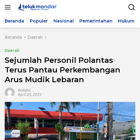
Langsung
ke
konten
Beranda
Populer
Nasional
Pemerintahan
Hukum & 
Beranda
Daerah
Daerah
Sejumlah Personil Polantas
Terus Pantau Perkembangan
Arus Mudik Lebaran
Redaksi
April 20, 2023