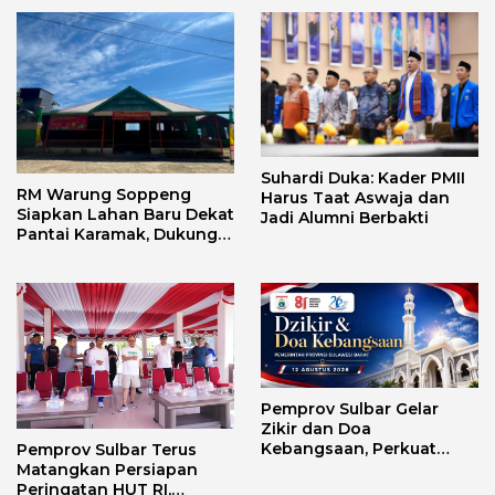
Suhardi Duka: Kader PMII
RM Warung Soppeng
Harus Taat Aswaja dan
Siapkan Lahan Baru Dekat
Jadi Alumni Berbakti
Pantai Karamak, Dukung
Geliat Wisata Bababulo
Pemprov Sulbar Gelar
Zikir dan Doa
Kebangsaan, Perkuat
Pemprov Sulbar Terus
Semangat Kemerdekaan
Matangkan Persiapan
dan Persatuan
Peringatan HUT RI,