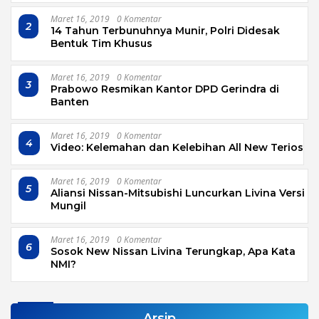
Maret 16, 2019
0 Komentar
2
14 Tahun Terbunuhnya Munir, Polri Didesak
Bentuk Tim Khusus
Maret 16, 2019
0 Komentar
3
Prabowo Resmikan Kantor DPD Gerindra di
Banten
Maret 16, 2019
0 Komentar
4
Video: Kelemahan dan Kelebihan All New Terios
Maret 16, 2019
0 Komentar
5
Aliansi Nissan-Mitsubishi Luncurkan Livina Versi
Mungil
Maret 16, 2019
0 Komentar
6
Sosok New Nissan Livina Terungkap, Apa Kata
NMI?
Arsip