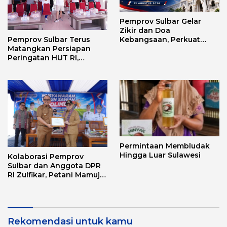
Pemprov Sulbar Gelar
Zikir dan Doa
Kebangsaan, Perkuat
Pemprov Sulbar Terus
Semangat Kemerdekaan
Matangkan Persiapan
dan Persatuan
Peringatan HUT RI,
Pastikan Berjalan Lancar
Permintaan Membludak
Hingga Luar Sulawesi
Kolaborasi Pemprov
Sulbar dan Anggota DPR
RI Zulfikar, Petani Mamuju
Terima Bantuan Alsintan
dan Bibit
Rekomendasi untuk kamu