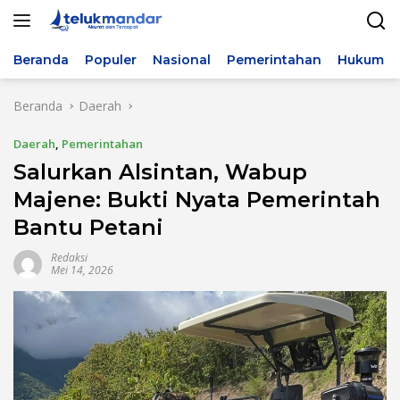
Langsung
ke
konten
Beranda
Populer
Nasional
Pemerintahan
Hukum & 
Beranda
Daerah
Daerah
,
Pemerintahan
Salurkan Alsintan, Wabup
Majene: Bukti Nyata Pemerintah
Bantu Petani
Redaksi
Mei 14, 2026