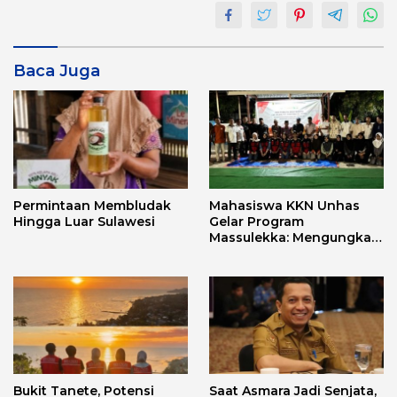
Baca Juga
Permintaan Membludak
Mahasiswa KKN Unhas
Hingga Luar Sulawesi
Gelar Program
Massulekka: Mengungkap
Sejarah Mandar Melalui
Lensa Budaya dan Agama
Bukit Tanete, Potensi
Saat Asmara Jadi Senjata,