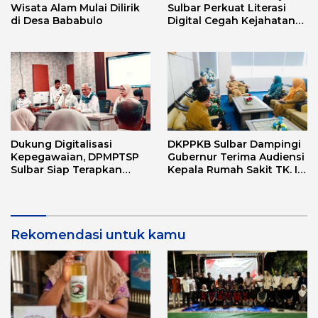
Wisata Alam Mulai Dilirik
Sulbar Perkuat Literasi
di Desa Bababulo
Digital Cegah Kejahatan
Love Scamming
Dukung Digitalisasi
DKPPKB Sulbar Dampingi
Kepegawaian, DPMPTSP
Gubernur Terima Audiensi
Sulbar Siap Terapkan
Kepala Rumah Sakit TK. III
Aplikasi FLEKSI ASN
Punggawa Malolo
Rekomendasi untuk kamu