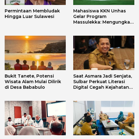
Permintaan Membludak
Mahasiswa KKN Unhas
Hingga Luar Sulawesi
Gelar Program
Massulekka: Mengungkap
Sejarah Mandar Melalui
Lensa Budaya dan Agama
Bukit Tanete, Potensi
Saat Asmara Jadi Senjata,
Wisata Alam Mulai Dilirik
Sulbar Perkuat Literasi
di Desa Bababulo
Digital Cegah Kejahatan
Love Scamming