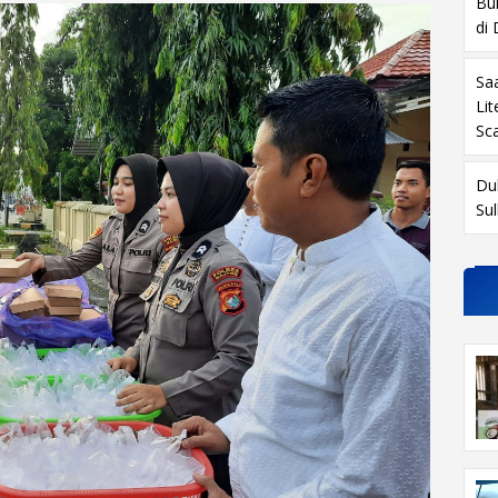
Buk
di
Sa
Li
Sc
Du
Su