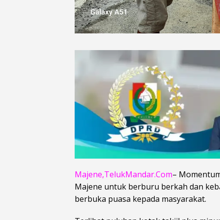
Majene,TelukMandar.Com
– Momentum 
Majene untuk berburu berkah dan kebaik
berbuka puasa kepada masyarakat.