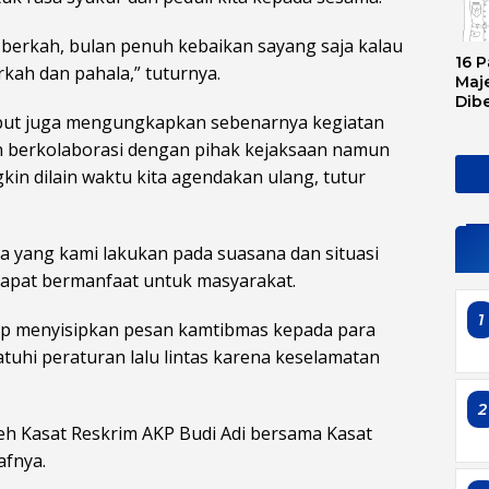
erkah, bulan penuh kebaikan sayang saja kalau
16 P
kah dan pahala,” tuturnya.
Maje
Dib
but juga mengungkapkan sebenarnya kegiatan
Tran
Ini 
kan berkolaborasi dengan pihak kejaksaan namun
Sem
kin dilain waktu kita agendakan ulang, tutur
apa yang kami lakukan pada suasana dan situasi
dapat bermanfaat untuk masyarakat.
1
tetap menyisipkan pesan kamtibmas kepada para
uhi peraturan lalu lintas karena keselamatan
2
oleh Kasat Reskrim AKP Budi Adi bersama Kasat
afnya.