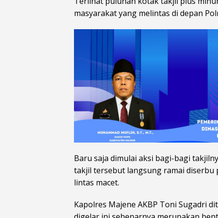
Terlihat puluhan kotak takjil plus mi
masyarakat yang melintas di depan Polr
Baru saja dimulai aksi bagi-bagi takjiln
takjil tersebut langsung ramai diserb
lintas macet.
Kapolres Majene AKBP Toni Sugadri d
digelar ini sebenarnya merupakan bent