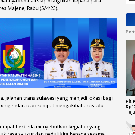
numannya kembali siap disugukan kepada para
es Majene, Rabu (5/4/23).
Beri
ya, jalanan trans sulawesi yang menjadi lokasi bagi
Plt
u pengendara dan sempat mengakibat arus lalu
Rp10
Tuj
itempat berbeda menyebutkan kegiatan yang
uk rasa syukur dan peduli kita kepada sesama.