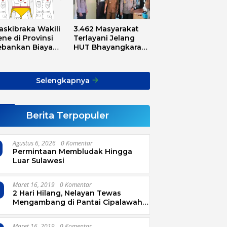
askibraka Wakili
3.462 Masyarakat
ne di Provinsi
Terlayani Jelang
ebankan Biaya
HUT Bhayangkara
sport, Asnawi:
Tahun 2025
Alarm Buat Kita
ua
Selengkapnya
Berita Terpopuler
Agustus 6, 2026
0 Komentar
Permintaan Membludak Hingga
Luar Sulawesi
Maret 16, 2019
0 Komentar
2 Hari Hilang, Nelayan Tewas
Mengambang di Pantai Cipalawah
Garut
Maret 16, 2019
0 Komentar