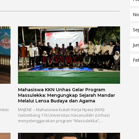
No
Se
Jun
Fe
Mahasiswa KKN Unhas Gelar Program
Massulekka: Mengungkap Sejarah Mandar
Melalui Lensa Budaya dan Agama
nitas
MAJENE – Mahasiswa Kuliah Kerja Nyata (KKN)
Gelombang 116 Universitas Hasanuddin (Unhas)
menyelenggarakan program “Massulekka”,…