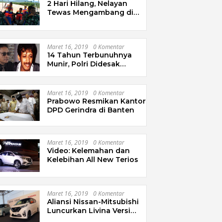
2 Hari Hilang, Nelayan
Tewas Mengambang di
Pantai Cipalawah Garut
Maret 16, 2019
0 Komentar
14 Tahun Terbunuhnya
Munir, Polri Didesak
Bentuk Tim Khusus
Maret 16, 2019
0 Komentar
Prabowo Resmikan Kantor
DPD Gerindra di Banten
Maret 16, 2019
0 Komentar
Video: Kelemahan dan
Kelebihan All New Terios
Maret 16, 2019
0 Komentar
Aliansi Nissan-Mitsubishi
Luncurkan Livina Versi
Mungil