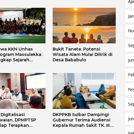
Apr
Ja
No
Se
swa KKN Unhas
Bukit Tanete, Potensi
rogram Massulekka:
Wisata Alam Mulai Dilirik di
Jun
gkap Sejarah
Desa Bababulo
Melalui Lensa
 dan Agama
Fe
No
Se
igitalisasi
DKPPKB Sulbar Dampingi
Jun
waian, DPMPTSP
Gubernur Terima Audiensi
Siap Terapkan
Kepala Rumah Sakit TK. III
i FLEKSI ASN
Punggawa Malolo
Fe