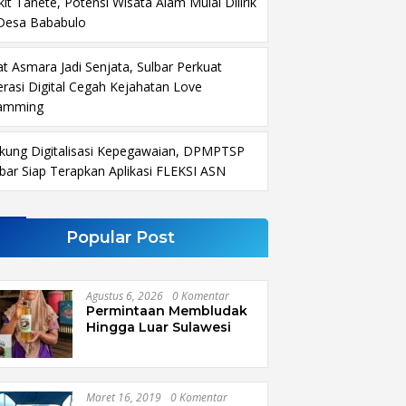
it Tanete, Potensi Wisata Alam Mulai Dilirik
 Desa Bababulo
at Asmara Jadi Senjata, Sulbar Perkuat
terasi Digital Cegah Kejahatan Love
amming
kung Digitalisasi Kepegawaian, DPMPTSP
lbar Siap Terapkan Aplikasi FLEKSI ASN
Popular Post
Agustus 6, 2026
0 Komentar
Permintaan Membludak
Hingga Luar Sulawesi
Maret 16, 2019
0 Komentar