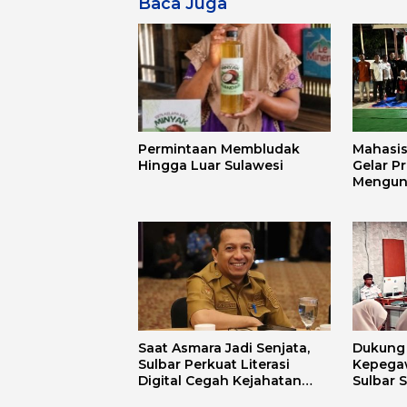
Baca Juga
Permintaan Membludak
Mahasi
Hingga Luar Sulawesi
Gelar P
Mengun
Mandar 
Budaya
Saat Asmara Jadi Senjata,
Dukung D
Sulbar Perkuat Literasi
Kepega
Digital Cegah Kejahatan
Sulbar 
Love Scamming
Aplikas