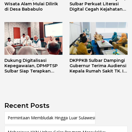
Wisata Alam Mulai Dilirik
Sulbar Perkuat Literasi
di Desa Bababulo
Digital Cegah Kejahatan
Love Scamming
Dukung Digitalisasi
DKPPKB Sulbar Dampingi
Kepegawaian, DPMPTSP
Gubernur Terima Audiensi
Sulbar Siap Terapkan
Kepala Rumah Sakit TK. III
Aplikasi FLEKSI ASN
Punggawa Malolo
Recent Posts
Permintaan Membludak Hingga Luar Sulawesi