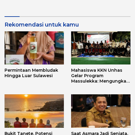
Aplikasi FLEKSI ASN
Punggawa Malolo
Rekomendasi untuk kamu
Permintaan Membludak
Mahasiswa KKN Unhas
Hingga Luar Sulawesi
Gelar Program
Massulekka: Mengungkap
Sejarah Mandar Melalui
Lensa Budaya dan Agama
Bukit Tanete, Potensi
Saat Asmara Jadi Senjata,