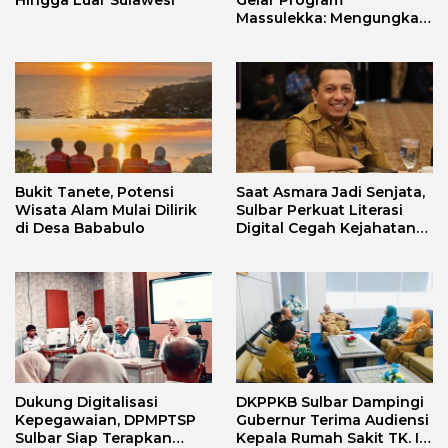
Hingga Luar Sulawesi
Gelar Program
Massulekka: Mengungkap
Sejarah Mandar Melalui
Lensa Budaya dan Agama
Bukit Tanete, Potensi
Saat Asmara Jadi Senjata,
Wisata Alam Mulai Dilirik
Sulbar Perkuat Literasi
di Desa Bababulo
Digital Cegah Kejahatan
Love Scamming
Dukung Digitalisasi
DKPPKB Sulbar Dampingi
Kepegawaian, DPMPTSP
Gubernur Terima Audiensi
Sulbar Siap Terapkan
Kepala Rumah Sakit TK. III