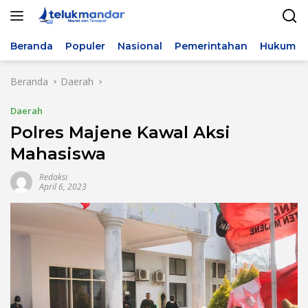
Langsung
ke
konten
Beranda
Populer
Nasional
Pemerintahan
Hukum & 
Beranda
Daerah
Daerah
Polres Majene Kawal Aksi
Mahasiswa
Redaksi
April 6, 2023