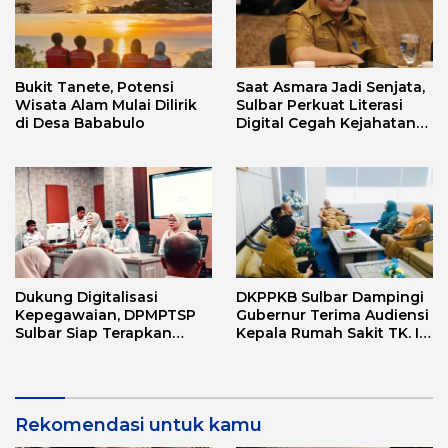
Bukit Tanete, Potensi
Saat Asmara Jadi Senjata,
Wisata Alam Mulai Dilirik
Sulbar Perkuat Literasi
di Desa Bababulo
Digital Cegah Kejahatan
Love Scamming
Dukung Digitalisasi
DKPPKB Sulbar Dampingi
Kepegawaian, DPMPTSP
Gubernur Terima Audiensi
Sulbar Siap Terapkan
Kepala Rumah Sakit TK. III
Aplikasi FLEKSI ASN
Punggawa Malolo
Rekomendasi untuk kamu