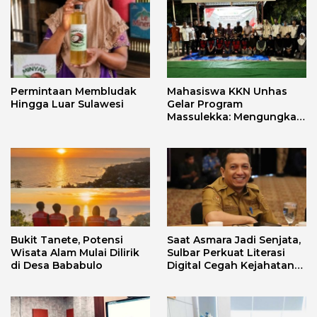
Permintaan Membludak
Mahasiswa KKN Unhas
Hingga Luar Sulawesi
Gelar Program
Massulekka: Mengungkap
Sejarah Mandar Melalui
Lensa Budaya dan Agama
Bukit Tanete, Potensi
Saat Asmara Jadi Senjata,
Wisata Alam Mulai Dilirik
Sulbar Perkuat Literasi
di Desa Bababulo
Digital Cegah Kejahatan
Love Scamming