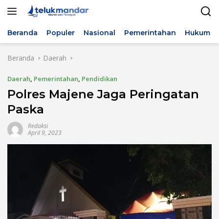
Langsung
ke
konten
Beranda
Populer
Nasional
Pemerintahan
Hukum & 
Beranda
Daerah
Daerah
,
Pemerintahan
,
Pendidikan
Polres Majene Jaga Peringatan
Paska
Redaksi
April 9, 2023