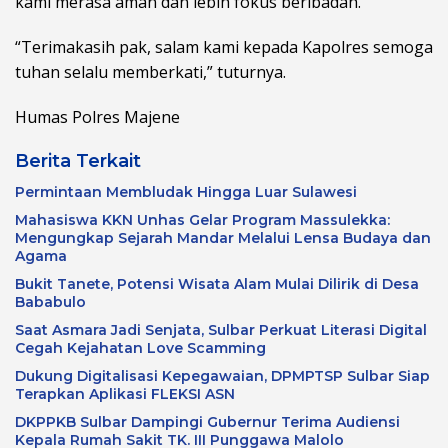
kami merasa aman dan lebih fokus beribadah.
“Terimakasih pak, salam kami kepada Kapolres semoga
tuhan selalu memberkati,” tuturnya.
Humas Polres Majene
Berita Terkait
Permintaan Membludak Hingga Luar Sulawesi
Mahasiswa KKN Unhas Gelar Program Massulekka:
Mengungkap Sejarah Mandar Melalui Lensa Budaya dan
Agama
Bukit Tanete, Potensi Wisata Alam Mulai Dilirik di Desa
Bababulo
Saat Asmara Jadi Senjata, Sulbar Perkuat Literasi Digital
Cegah Kejahatan Love Scamming
Dukung Digitalisasi Kepegawaian, DPMPTSP Sulbar Siap
Terapkan Aplikasi FLEKSI ASN
DKPPKB Sulbar Dampingi Gubernur Terima Audiensi
Kepala Rumah Sakit TK. III Punggawa Malolo