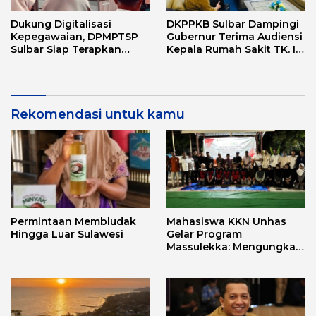
Dukung Digitalisasi
DKPPKB Sulbar Dampingi
Kepegawaian, DPMPTSP
Gubernur Terima Audiensi
Sulbar Siap Terapkan
Kepala Rumah Sakit TK. III
Aplikasi FLEKSI ASN
Punggawa Malolo
Rekomendasi untuk kamu
Permintaan Membludak
Mahasiswa KKN Unhas
Hingga Luar Sulawesi
Gelar Program
Massulekka: Mengungkap
Sejarah Mandar Melalui
Lensa Budaya dan Agama