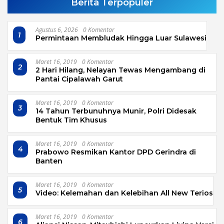
Berita Terpopuler
Agustus 6, 2026
0 Komentar
1
Permintaan Membludak Hingga Luar Sulawesi
Maret 16, 2019
0 Komentar
2
2 Hari Hilang, Nelayan Tewas Mengambang di
Pantai Cipalawah Garut
Maret 16, 2019
0 Komentar
3
14 Tahun Terbunuhnya Munir, Polri Didesak
Bentuk Tim Khusus
Maret 16, 2019
0 Komentar
4
Prabowo Resmikan Kantor DPD Gerindra di
Banten
Maret 16, 2019
0 Komentar
5
Video: Kelemahan dan Kelebihan All New Terios
Maret 16, 2019
0 Komentar
6