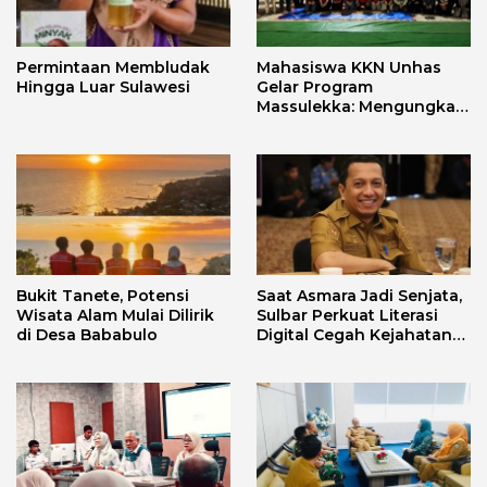
Permintaan Membludak
Mahasiswa KKN Unhas
Hingga Luar Sulawesi
Gelar Program
Massulekka: Mengungkap
Sejarah Mandar Melalui
Lensa Budaya dan Agama
Bukit Tanete, Potensi
Saat Asmara Jadi Senjata,
Wisata Alam Mulai Dilirik
Sulbar Perkuat Literasi
di Desa Bababulo
Digital Cegah Kejahatan
Love Scamming