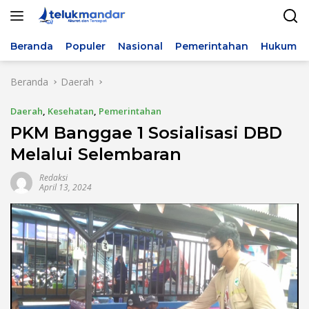
Langsung
ke
konten
Beranda
Populer
Nasional
Pemerintahan
Hukum & 
Beranda
Daerah
Daerah
,
Kesehatan
,
Pemerintahan
PKM Banggae 1 Sosialisasi DBD
Melalui Selembaran
Redaksi
April 13, 2024