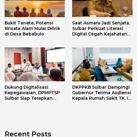
Bukit Tanete, Potensi
Saat Asmara Jadi Senjata,
Wisata Alam Mulai Dilirik
Sulbar Perkuat Literasi
di Desa Bababulo
Digital Cegah Kejahatan
Love Scamming
Dukung Digitalisasi
DKPPKB Sulbar Dampingi
Kepegawaian, DPMPTSP
Gubernur Terima Audiensi
Sulbar Siap Terapkan
Kepala Rumah Sakit TK. III
Aplikasi FLEKSI ASN
Punggawa Malolo
Recent Posts