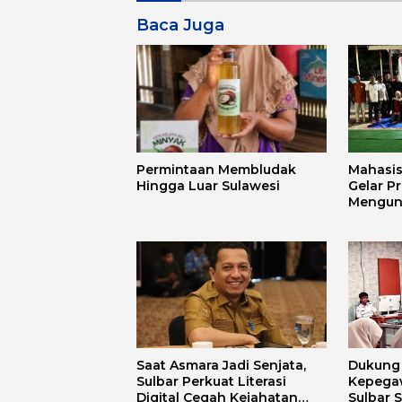
Baca Juga
Permintaan Membludak
Mahasi
Hingga Luar Sulawesi
Gelar P
Mengun
Mandar 
Budaya
Saat Asmara Jadi Senjata,
Dukung D
Sulbar Perkuat Literasi
Kepega
Digital Cegah Kejahatan
Sulbar 