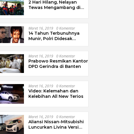
2 Hari Hilang, Nelayan
Tewas Mengambang di
Pantai Cipalawah Garut
Maret 16, 2019
0 Komentar
14 Tahun Terbunuhnya
Munir, Polri Didesak
Bentuk Tim Khusus
Maret 16, 2019
0 Komentar
Prabowo Resmikan Kantor
DPD Gerindra di Banten
Maret 16, 2019
0 Komentar
Video: Kelemahan dan
Kelebihan All New Terios
Maret 16, 2019
0 Komentar
Aliansi Nissan-Mitsubishi
Luncurkan Livina Versi
Mungil