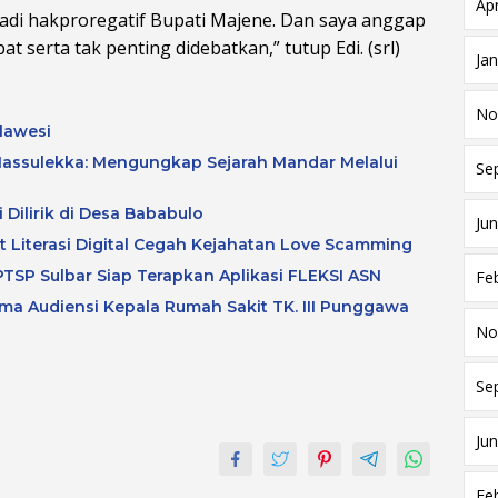
Apr
adi hakproregatif Bupati Majene. Dan saya anggap
t serta tak penting didebatkan,” tutup Edi. (srl)
Ja
No
lawesi
assulekka: Mengungkap Sejarah Mandar Melalui
Se
 Dilirik di Desa Bababulo
Jun
at Literasi Digital Cegah Kejahatan Love Scamming
TSP Sulbar Siap Terapkan Aplikasi FLEKSI ASN
Fe
a Audiensi Kepala Rumah Sakit TK. III Punggawa
No
Se
Jun
Fe