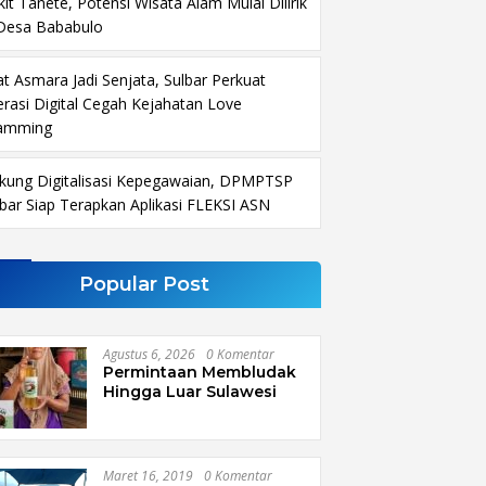
it Tanete, Potensi Wisata Alam Mulai Dilirik
 Desa Bababulo
at Asmara Jadi Senjata, Sulbar Perkuat
terasi Digital Cegah Kejahatan Love
amming
kung Digitalisasi Kepegawaian, DPMPTSP
lbar Siap Terapkan Aplikasi FLEKSI ASN
Popular Post
Agustus 6, 2026
0 Komentar
Permintaan Membludak
Hingga Luar Sulawesi
Maret 16, 2019
0 Komentar