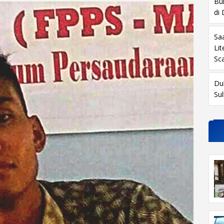
Buk
di
Sa
Li
Sc
Du
Su