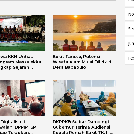
No
Se
Jun
swa KKN Unhas
Bukit Tanete, Potensi
Fe
rogram Massulekka:
Wisata Alam Mulai Dilirik di
gkap Sejarah
Desa Bababulo
Melalui Lensa
 dan Agama
igitalisasi
DKPPKB Sulbar Dampingi
waian, DPMPTSP
Gubernur Terima Audiensi
Siap Terapkan
Kepala Rumah Sakit TK. III