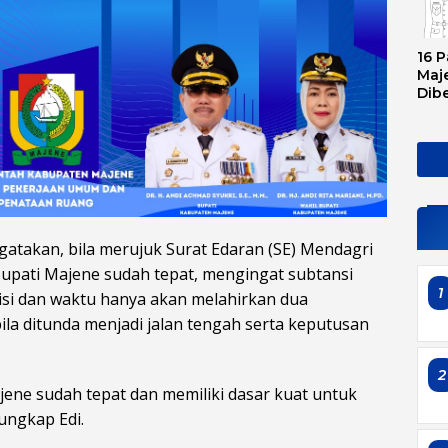
16 P
Maje
Dib
Tran
Ini 
Sem
atakan, bila merujuk Surat Edaran (SE) Mendagri
Bupati Majene sudah tepat, mengingat subtansi
1
disi dan waktu hanya akan melahirkan dua
ila ditunda menjadi jalan tengah serta keputusan
2
jene sudah tepat dan memiliki dasar kuat untuk
ungkap Edi.