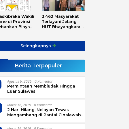
askibraka Wakili
3.462 Masyarakat
ne di Provinsi
Terlayani Jelang
ebankan Biaya
HUT Bhayangkara
sport, Asnawi:
Tahun 2025
Alarm Buat Kita
ua
Selengkapnya
Berita Terpopuler
Agustus 6, 2026
0 Komentar
Permintaan Membludak Hingga
Luar Sulawesi
Maret 16, 2019
0 Komentar
2 Hari Hilang, Nelayan Tewas
Mengambang di Pantai Cipalawah
Garut
Maret 16, 2019
0 Komentar