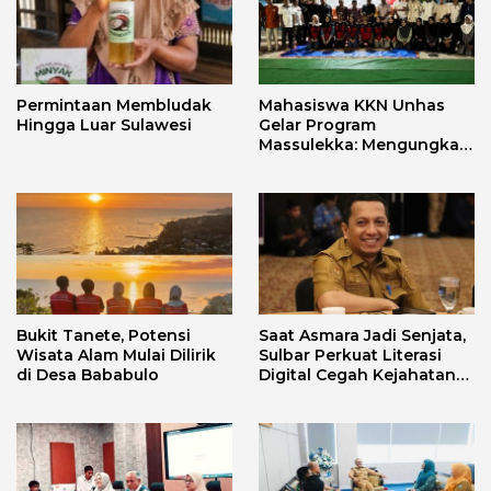
Permintaan Membludak
Mahasiswa KKN Unhas
Hingga Luar Sulawesi
Gelar Program
Massulekka: Mengungkap
Sejarah Mandar Melalui
Lensa Budaya dan Agama
Bukit Tanete, Potensi
Saat Asmara Jadi Senjata,
Wisata Alam Mulai Dilirik
Sulbar Perkuat Literasi
di Desa Bababulo
Digital Cegah Kejahatan
Love Scamming