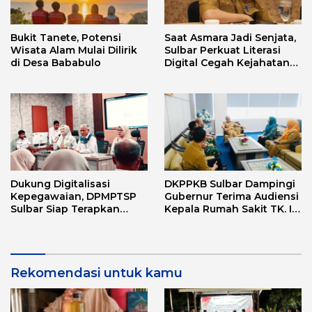
Bukit Tanete, Potensi
Saat Asmara Jadi Senjata,
Wisata Alam Mulai Dilirik
Sulbar Perkuat Literasi
di Desa Bababulo
Digital Cegah Kejahatan
Love Scamming
Dukung Digitalisasi
DKPPKB Sulbar Dampingi
Kepegawaian, DPMPTSP
Gubernur Terima Audiensi
Sulbar Siap Terapkan
Kepala Rumah Sakit TK. III
Aplikasi FLEKSI ASN
Punggawa Malolo
Rekomendasi untuk kamu