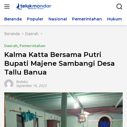
Langsung
ke
konten
Beranda
Populer
Nasional
Pemerintahan
Hukum & 
Beranda
Daerah
Daerah
,
Pemerintahan
Kalma Katta Bersama Putri
Bupati Majene Sambangi Desa
Tallu Banua
Redaksi
September 16, 2023