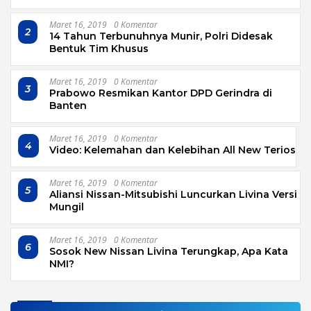
Maret 16, 2019
0 Komentar
2
14 Tahun Terbunuhnya Munir, Polri Didesak
Bentuk Tim Khusus
Maret 16, 2019
0 Komentar
3
Prabowo Resmikan Kantor DPD Gerindra di
Banten
Maret 16, 2019
0 Komentar
4
Video: Kelemahan dan Kelebihan All New Terios
Maret 16, 2019
0 Komentar
5
Aliansi Nissan-Mitsubishi Luncurkan Livina Versi
Mungil
Maret 16, 2019
0 Komentar
6
Sosok New Nissan Livina Terungkap, Apa Kata
NMI?