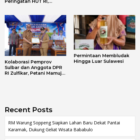
dan Persatuan
Peringatan HUT RI,
Pastikan Berjalan Lancar
Permintaan Membludak
Hingga Luar Sulawesi
Kolaborasi Pemprov
Sulbar dan Anggota DPR
RI Zulfikar, Petani Mamuju
Terima Bantuan Alsintan
dan Bibit
Recent Posts
RM Warung Soppeng Siapkan Lahan Baru Dekat Pantai
Karamak, Dukung Geliat Wisata Bababulo