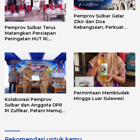
Pemprov Sulbar Gelar
Zikir dan Doa
Kebangsaan, Perkuat
Pemprov Sulbar Terus
Semangat Kemerdekaan
Matangkan Persiapan
dan Persatuan
Peringatan HUT RI,
Pastikan Berjalan Lancar
Permintaan Membludak
Hingga Luar Sulawesi
Kolaborasi Pemprov
Sulbar dan Anggota DPR
RI Zulfikar, Petani Mamuju
Terima Bantuan Alsintan
dan Bibit
Rekomendasi untuk kamu