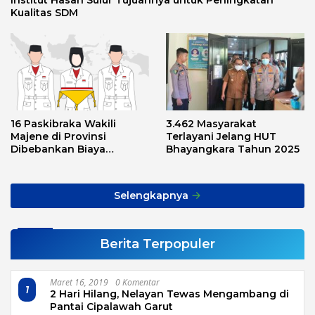
Institut Hasan Sulur Tujuannya untuk Peningkatan
Kualitas SDM
16 Paskibraka Wakili
3.462 Masyarakat
Majene di Provinsi
Terlayani Jelang HUT
Dibebankan Biaya
Bhayangkara Tahun 2025
Transport, Asnawi: Ini
Alarm Buat Kita Semua
Selengkapnya
Berita Terpopuler
Maret 16, 2019
0 Komentar
1
2 Hari Hilang, Nelayan Tewas Mengambang di
Pantai Cipalawah Garut