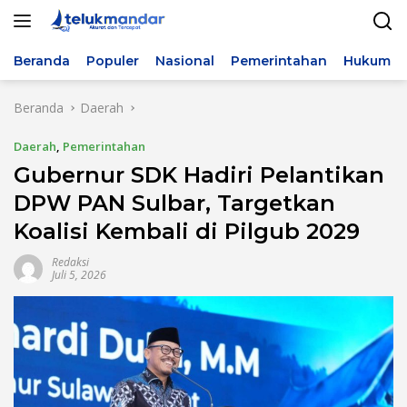
Langsung
ke
konten
Beranda
Populer
Nasional
Pemerintahan
Hukum & 
Beranda
Daerah
Daerah
,
Pemerintahan
Gubernur SDK Hadiri Pelantikan
DPW PAN Sulbar, Targetkan
Koalisi Kembali di Pilgub 2029
Redaksi
Juli 5, 2026