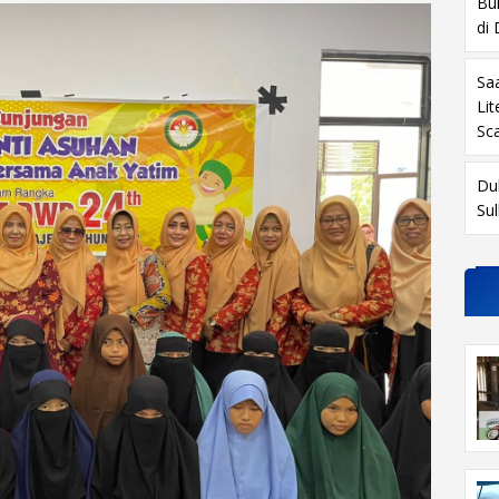
Buk
di
Sa
Li
Sc
Du
Su