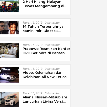
2 Hari Hilang, Nelayan
Tewas Mengambang di
Pantai Cipalawah Garut
Maret 16, 2019
0 Komentar
14 Tahun Terbunuhnya
Munir, Polri Didesak
Bentuk Tim Khusus
Maret 16, 2019
0 Komentar
Prabowo Resmikan Kantor
DPD Gerindra di Banten
Maret 16, 2019
0 Komentar
Video: Kelemahan dan
Kelebihan All New Terios
Maret 16, 2019
0 Komentar
Aliansi Nissan-Mitsubishi
Luncurkan Livina Versi
Mungil