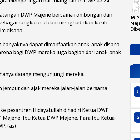
gka memperingati hari ulang tahun DWP ke 24.
edatangan DWP Majene bersama rombongan dan
16 P
 sebagai rangkaian dalam menghadirkan kasih
Maje
Dib
im disana.
Tran
Ini 
it banyaknya dapat dimanfaatkan anak-anak disana.
Sem
arena bagi DWP mereka juga bagian dari anak-anak
k hanya datang mengunjungi mereka.
an jemput dan ajak mereka jalan-jalan bersama
1
e pesantren Hidayatullah dihadiri Ketua DWP
2
 Majene, Ibu Ketua DWP Majene, Para Ibu Ketua
P. (as)