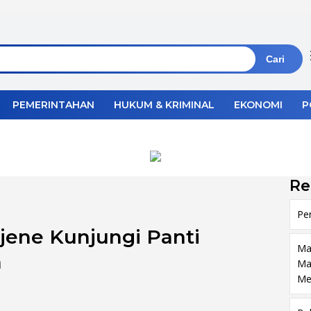
Cari
PEMERINTAHAN
HUKUM & KRIMINAL
EKONOMI
P
Re
Pe
ene Kunjungi Panti
Ma
h
Ma
Me