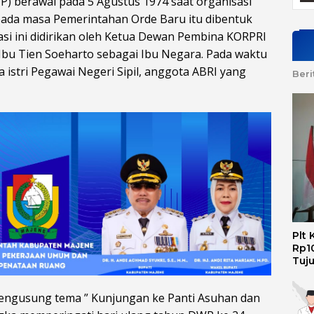
) berawal pada 5 Agustus 1974 saat organisasi
 pada masa Pemerintahan Orde Baru itu dibentuk
i ini didirikan oleh Ketua Dewan Pembina KORPRI
 Ibu Tien Soeharto sebagai Ibu Negara. Pada waktu
istri Pegawai Negeri Sipil, anggota ABRI yang
Beri
Plt
Rp10
Tuj
ngusung tema ” Kunjungan ke Panti Asuhan dan