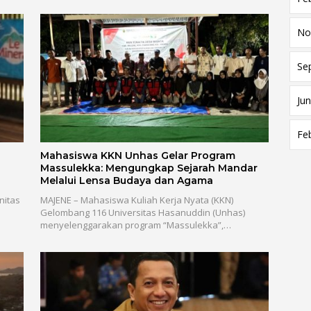
No
Se
Jun
Fe
Mahasiswa KKN Unhas Gelar Program
Massulekka: Mengungkap Sejarah Mandar
Melalui Lensa Budaya dan Agama
nitas
MAJENE – Mahasiswa Kuliah Kerja Nyata (KKN)
Gelombang 116 Universitas Hasanuddin (Unhas)
menyelenggarakan program “Massulekka”,…