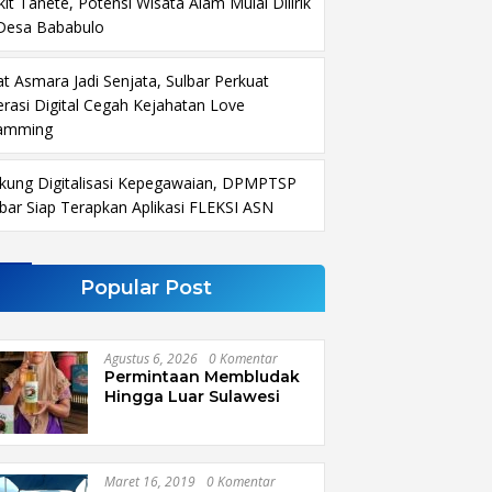
it Tanete, Potensi Wisata Alam Mulai Dilirik
 Desa Bababulo
at Asmara Jadi Senjata, Sulbar Perkuat
terasi Digital Cegah Kejahatan Love
amming
kung Digitalisasi Kepegawaian, DPMPTSP
lbar Siap Terapkan Aplikasi FLEKSI ASN
Popular Post
Agustus 6, 2026
0 Komentar
Permintaan Membludak
Hingga Luar Sulawesi
Maret 16, 2019
0 Komentar