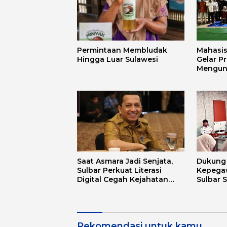
Permintaan Membludak
Mahasi
Hingga Luar Sulawesi
Gelar P
Mengun
Mandar 
Budaya
Saat Asmara Jadi Senjata,
Dukung D
Sulbar Perkuat Literasi
Kepega
Digital Cegah Kejahatan
Sulbar 
Love Scamming
Aplikas
Rekomendasi untuk kamu