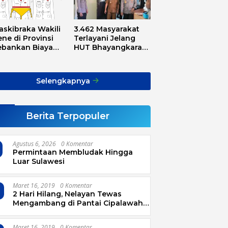
askibraka Wakili
3.462 Masyarakat
ne di Provinsi
Terlayani Jelang
ebankan Biaya
HUT Bhayangkara
sport, Asnawi:
Tahun 2025
Alarm Buat Kita
ua
Selengkapnya
Berita Terpopuler
Agustus 6, 2026
0 Komentar
Permintaan Membludak Hingga
Luar Sulawesi
Maret 16, 2019
0 Komentar
2 Hari Hilang, Nelayan Tewas
Mengambang di Pantai Cipalawah
Garut
Maret 16, 2019
0 Komentar