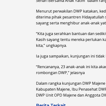
Sehari Bersama Anak Yatim” dalam ran
Menurut perwakilan DWP katakan, k
diterima pihak pesantren Hidayatullah
sayang serta menghibur anak-anak yat
“Kita juga serahkan bantuan dan sedik
Kasih sayang tentu mereka perlukan k
kita,” ungkapnya.
Ia juga sampaikan, kunjungan ini tida
“Rencananya, 23 anak-anak ini kita ak
rombongan DWP,” jelasnya
Dalam rangka kunjungan DWP Majene k
Kabupaten Majene, Ibu Penasehat DWP
DWP Unit OPD Majene dan Anggota DW
Berita Terkait