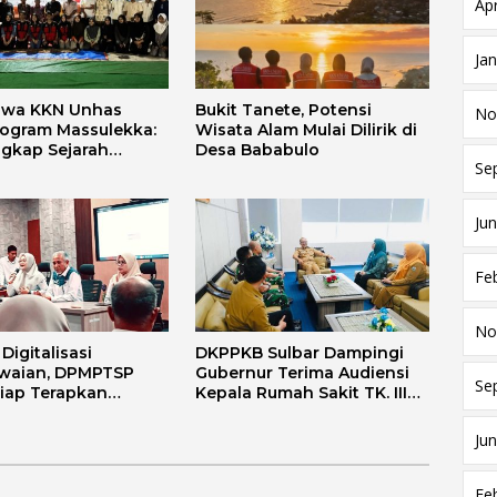
Apr
Ja
swa KKN Unhas
Bukit Tanete, Potensi
No
rogram Massulekka:
Wisata Alam Mulai Dilirik di
gkap Sejarah
Desa Bababulo
Se
Melalui Lensa
 dan Agama
Jun
Fe
No
igitalisasi
DKPPKB Sulbar Dampingi
waian, DPMPTSP
Gubernur Terima Audiensi
Se
Siap Terapkan
Kepala Rumah Sakit TK. III
i FLEKSI ASN
Punggawa Malolo
Jun
Fe