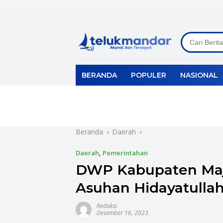
Langsung
ke
konten
BERANDA
POPULER
NASIONAL
Beranda
Daerah
Daerah
,
Pemerintahan
DWP Kabupaten Maj
Asuhan Hidayatulla
Redaksi
Desember 16, 2023