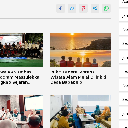
Apr
Ja
No
Se
Jun
Fe
swa KKN Unhas
Bukit Tanete, Potensi
rogram Massulekka:
Wisata Alam Mulai Dilirik di
gkap Sejarah
Desa Bababulo
No
Melalui Lensa
 dan Agama
Se
Jun
Fe