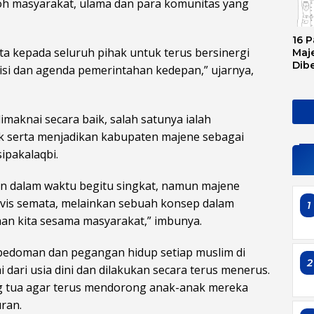
oh masyarakat, ulama dan para komunitas yang
16 P
ta kepada seluruh pihak untuk terus bersinergi
Maje
Dib
si dan agenda pemerintahan kedepan,” ujarnya,
Tran
Ini 
Sem
imaknai secara baik, salah satunya ialah
aik serta menjadikan kabupaten majene sebagai
ipakalaqbi.
 dalam waktu begitu singkat, namun majene
ervis semata, melainkan sebuah konsep dalam
1
an kita sesama masyarakat,” imbunya.
 pedoman dan pegangan hidup setiap muslim di
2
ai dari usia dini dan dilakukan secara terus menerus.
ng tua agar terus mendorong anak-anak mereka
ran.