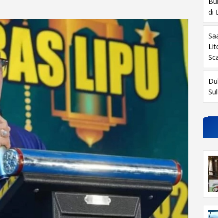
Buk
di
Sa
Li
Sc
Du
Su