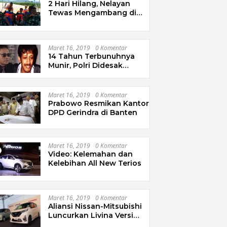
2 Hari Hilang, Nelayan
Tewas Mengambang di
Pantai Cipalawah Garut
Maret 16, 2019
0 Komentar
14 Tahun Terbunuhnya
Munir, Polri Didesak
Bentuk Tim Khusus
Maret 16, 2019
0 Komentar
Prabowo Resmikan Kantor
DPD Gerindra di Banten
Maret 16, 2019
0 Komentar
Video: Kelemahan dan
Kelebihan All New Terios
Maret 16, 2019
0 Komentar
Aliansi Nissan-Mitsubishi
Luncurkan Livina Versi
Mungil