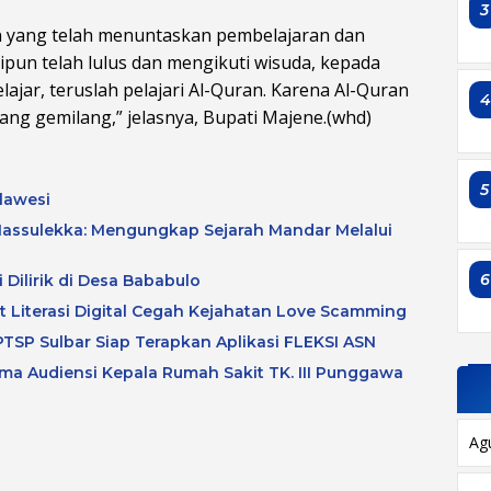
3
n yang telah menuntaskan pembelajaran dan
pun telah lulus dan mengikuti wisuda, kepada
ajar, teruslah pelajari Al-Quran. Karena Al-Quran
ng gemilang,” jelasnya, Bupati Majene.(whd)
5
lawesi
assulekka: Mengungkap Sejarah Mandar Melalui
6
 Dilirik di Desa Bababulo
at Literasi Digital Cegah Kejahatan Love Scamming
TSP Sulbar Siap Terapkan Aplikasi FLEKSI ASN
a Audiensi Kepala Rumah Sakit TK. III Punggawa
Ag