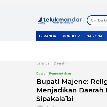
Langsung
ke
konten
BERANDA
POPULER
NASIONAL
Beranda
Daerah
Daerah
,
Pemerintahan
Bupati Majene: Reli
Menjadikan Daerah 
Sipakala’bi