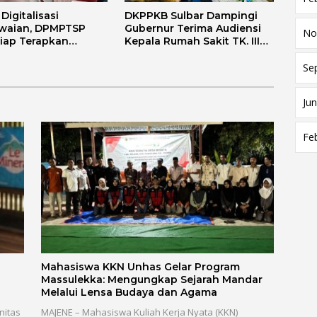
igitalisasi
DKPPKB Sulbar Dampingi
waian, DPMPTSP
Gubernur Terima Audiensi
No
Siap Terapkan
Kepala Rumah Sakit TK. III
i FLEKSI ASN
Punggawa Malolo
Se
Jun
Fe
Mahasiswa KKN Unhas Gelar Program
Massulekka: Mengungkap Sejarah Mandar
Melalui Lensa Budaya dan Agama
nitas
MAJENE – Mahasiswa Kuliah Kerja Nyata (KKN)