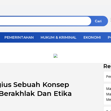
Cari
PEMERINTAHAN
HUKUM & KRIMINAL
EKONOMI
P
Re
Pe
gius Sebuah Konsep
Ma
Berakhlak Dan Etika
Ma
Me