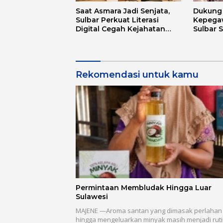
Saat Asmara Jadi Senjata,
Dukung D
Sulbar Perkuat Literasi
Kepega
Digital Cegah Kejahatan
Sulbar 
Love Scamming
Aplikas
Rekomendasi untuk kamu
Permintaan Membludak Hingga Luar
Sulawesi
MAJENE —Aroma santan yang dimasak perlahan
hingga mengeluarkan minyak masih menjadi ruti