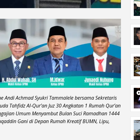
ne Andi Achmad Syukri Tammalele bersama Sekretaris
uda Tahfidz Al-Qur’an Juz 30 Angkatan 1 Rumah Qur’an
Pengajian Umum Menyambut Bulan Suci Ramadhan 1444
qaddin Gani di Depan Rumah Kreatif BUMN, Lipu,