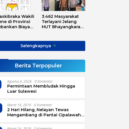
askibraka Wakili
3.462 Masyarakat
ne di Provinsi
Terlayani Jelang
ebankan Biaya
HUT Bhayangkara
sport, Asnawi:
Tahun 2025
Alarm Buat Kita
ua
Selengkapnya
Berita Terpopuler
Agustus 6, 2026
0 Komentar
Permintaan Membludak Hingga
Luar Sulawesi
Maret 16, 2019
0 Komentar
2 Hari Hilang, Nelayan Tewas
Mengambang di Pantai Cipalawah
Garut
Maret 16, 2019
0 Komentar