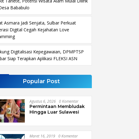
it Tanete, Potensi Wisata Alam Mulai Dilirik
 Desa Bababulo
at Asmara Jadi Senjata, Sulbar Perkuat
terasi Digital Cegah Kejahatan Love
amming
kung Digitalisasi Kepegawaian, DPMPTSP
lbar Siap Terapkan Aplikasi FLEKSI ASN
Popular Post
Agustus 6, 2026
0 Komentar
Permintaan Membludak
Hingga Luar Sulawesi
Maret 16, 2019
0 Komentar