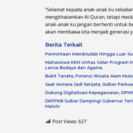
“Selamat kepada anak-anak ku sekalia
mengkhatamkan Al-Quran, tetapi meski
anak-anak ku jangan berhenti untuk bel
akan membawa kita menjadi generasi ya
Berita Terkait
Permintaan Membludak Hingga Luar Su
Mahasiswa KKN Unhas Gelar Program M
Lensa Budaya dan Agama
Bukit Tanete, Potensi Wisata Alam Mulai
Saat Asmara Jadi Senjata, Sulbar Perku
Dukung Digitalisasi Kepegawaian, DPMP
DKPPKB Sulbar Dampingi Gubernur Terim
Malolo
Post Views:
627