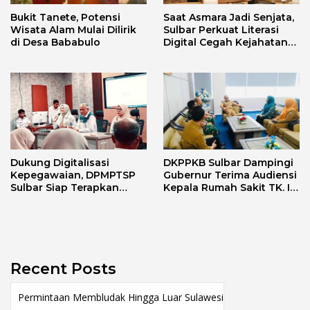
Bukit Tanete, Potensi
Saat Asmara Jadi Senjata,
Wisata Alam Mulai Dilirik
Sulbar Perkuat Literasi
di Desa Bababulo
Digital Cegah Kejahatan
Love Scamming
Dukung Digitalisasi
DKPPKB Sulbar Dampingi
Kepegawaian, DPMPTSP
Gubernur Terima Audiensi
Sulbar Siap Terapkan
Kepala Rumah Sakit TK. III
Aplikasi FLEKSI ASN
Punggawa Malolo
Recent Posts
Permintaan Membludak Hingga Luar Sulawesi