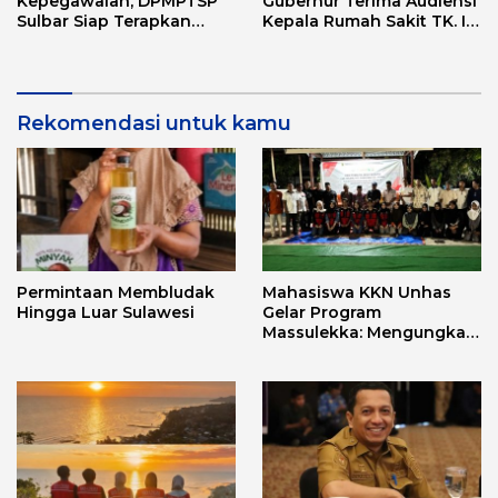
Kepegawaian, DPMPTSP
Gubernur Terima Audiensi
Sulbar Siap Terapkan
Kepala Rumah Sakit TK. III
Aplikasi FLEKSI ASN
Punggawa Malolo
Rekomendasi untuk kamu
Permintaan Membludak
Mahasiswa KKN Unhas
Hingga Luar Sulawesi
Gelar Program
Massulekka: Mengungkap
Sejarah Mandar Melalui
Lensa Budaya dan Agama