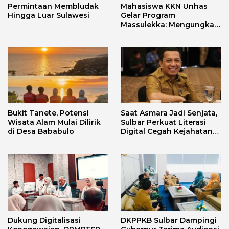
Permintaan Membludak
Mahasiswa KKN Unhas
Hingga Luar Sulawesi
Gelar Program
Massulekka: Mengungkap
Sejarah Mandar Melalui
Lensa Budaya dan Agama
Bukit Tanete, Potensi
Saat Asmara Jadi Senjata,
Wisata Alam Mulai Dilirik
Sulbar Perkuat Literasi
di Desa Bababulo
Digital Cegah Kejahatan
Love Scamming
Dukung Digitalisasi
DKPPKB Sulbar Dampingi