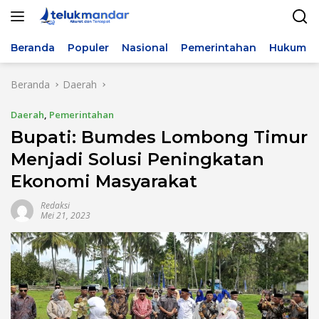
Langsung
ke
konten
Beranda
Populer
Nasional
Pemerintahan
Hukum & 
Beranda
Daerah
Daerah
,
Pemerintahan
Bupati: Bumdes Lombong Timur
Menjadi Solusi Peningkatan
Ekonomi Masyarakat
Redaksi
Mei 21, 2023