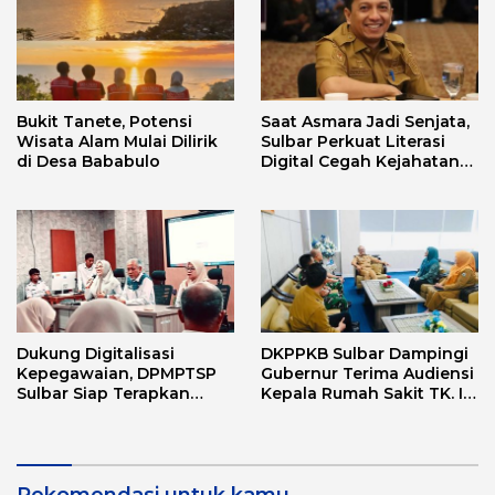
Bukit Tanete, Potensi
Saat Asmara Jadi Senjata,
Wisata Alam Mulai Dilirik
Sulbar Perkuat Literasi
di Desa Bababulo
Digital Cegah Kejahatan
Love Scamming
Dukung Digitalisasi
DKPPKB Sulbar Dampingi
Kepegawaian, DPMPTSP
Gubernur Terima Audiensi
Sulbar Siap Terapkan
Kepala Rumah Sakit TK. III
Aplikasi FLEKSI ASN
Punggawa Malolo
Rekomendasi untuk kamu