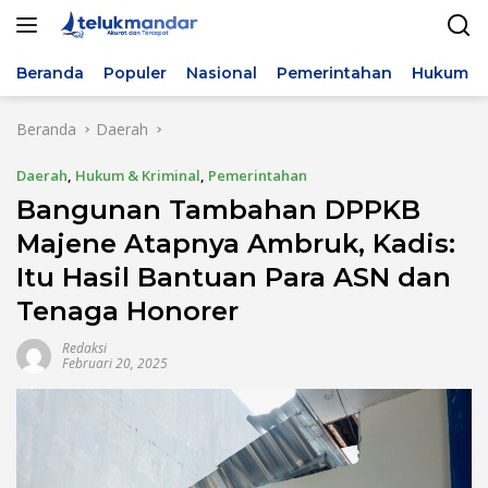
Langsung
ke
konten
Beranda
Populer
Nasional
Pemerintahan
Hukum & 
Beranda
Daerah
Daerah
,
Hukum & Kriminal
,
Pemerintahan
Bangunan Tambahan DPPKB
Majene Atapnya Ambruk, Kadis:
Itu Hasil Bantuan Para ASN dan
Tenaga Honorer
Redaksi
Februari 20, 2025