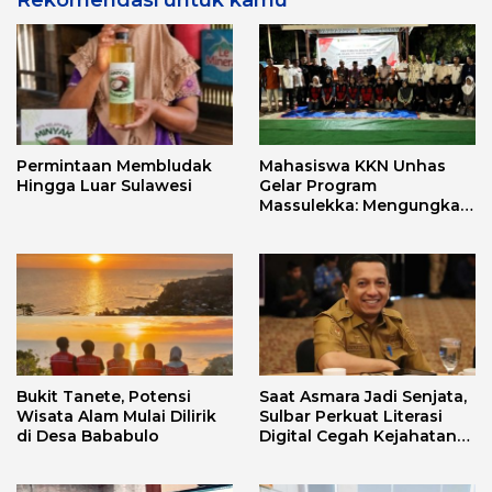
Permintaan Membludak
Mahasiswa KKN Unhas
Hingga Luar Sulawesi
Gelar Program
Massulekka: Mengungkap
Sejarah Mandar Melalui
Lensa Budaya dan Agama
Bukit Tanete, Potensi
Saat Asmara Jadi Senjata,
Wisata Alam Mulai Dilirik
Sulbar Perkuat Literasi
di Desa Bababulo
Digital Cegah Kejahatan
Love Scamming