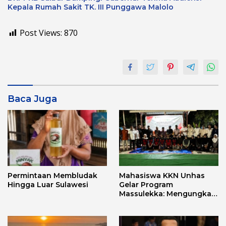
Kepala Rumah Sakit TK. III Punggawa Malolo
Post Views:
870
Baca Juga
Permintaan Membludak
Mahasiswa KKN Unhas
Hingga Luar Sulawesi
Gelar Program
Massulekka: Mengungkap
Sejarah Mandar Melalui
Lensa Budaya dan Agama