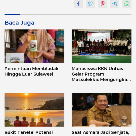
Baca Juga
Permintaan Membludak
Mahasiswa KKN Unhas
Hingga Luar Sulawesi
Gelar Program
Massulekka: Mengungkap
Sejarah Mandar Melalui
Lensa Budaya dan Agama
Bukit Tanete, Potensi
Saat Asmara Jadi Senjata,