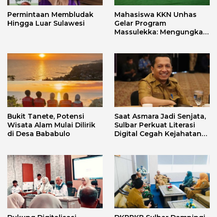
Permintaan Membludak
Mahasiswa KKN Unhas
Hingga Luar Sulawesi
Gelar Program
Massulekka: Mengungkap
Sejarah Mandar Melalui
Lensa Budaya dan Agama
Bukit Tanete, Potensi
Saat Asmara Jadi Senjata,
Wisata Alam Mulai Dilirik
Sulbar Perkuat Literasi
di Desa Bababulo
Digital Cegah Kejahatan
Love Scamming