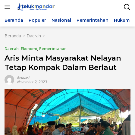
Langsung
ke
konten
Beranda
Populer
Nasional
Pemerintahan
Hukum & 
Beranda
Daerah
Daerah
,
Ekonomi
,
Pemerintahan
Aris Minta Masyarakat Nelayan
Tetap Kompak Dalam Berlaut
Redaksi
November 2, 2023