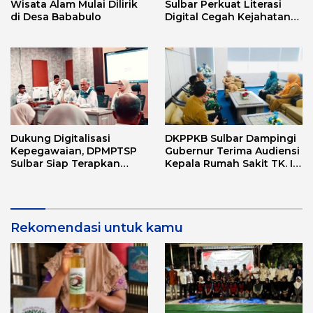
Wisata Alam Mulai Dilirik
Sulbar Perkuat Literasi
di Desa Bababulo
Digital Cegah Kejahatan
Love Scamming
Dukung Digitalisasi
DKPPKB Sulbar Dampingi
Kepegawaian, DPMPTSP
Gubernur Terima Audiensi
Sulbar Siap Terapkan
Kepala Rumah Sakit TK. III
Aplikasi FLEKSI ASN
Punggawa Malolo
Rekomendasi untuk kamu