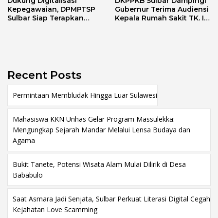
Dukung Digitalisasi
DKPPKB Sulbar Dampingi
Kepegawaian, DPMPTSP
Gubernur Terima Audiensi
Sulbar Siap Terapkan
Kepala Rumah Sakit TK. III
Aplikasi FLEKSI ASN
Punggawa Malolo
Recent Posts
Permintaan Membludak Hingga Luar Sulawesi
Mahasiswa KKN Unhas Gelar Program Massulekka:
Mengungkap Sejarah Mandar Melalui Lensa Budaya dan
Agama
Bukit Tanete, Potensi Wisata Alam Mulai Dilirik di Desa
Bababulo
Saat Asmara Jadi Senjata, Sulbar Perkuat Literasi Digital Cegah
Kejahatan Love Scamming