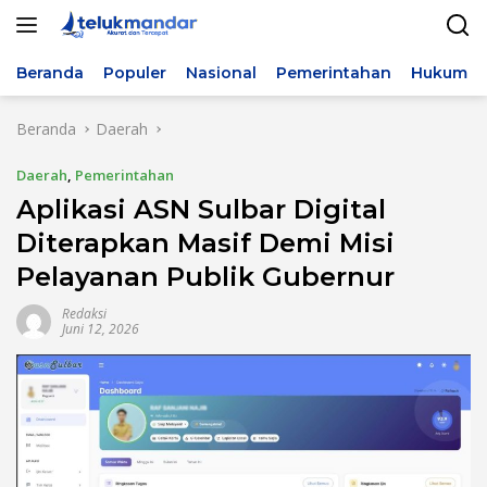
Langsung
ke
konten
Beranda
Populer
Nasional
Pemerintahan
Hukum & 
Beranda
Daerah
Daerah
,
Pemerintahan
Aplikasi ASN Sulbar Digital
Diterapkan Masif Demi Misi
Pelayanan Publik Gubernur
Redaksi
Juni 12, 2026