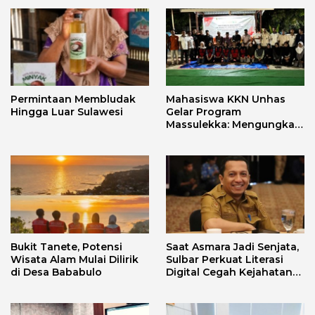
Permintaan Membludak
Mahasiswa KKN Unhas
Hingga Luar Sulawesi
Gelar Program
Massulekka: Mengungkap
Sejarah Mandar Melalui
Lensa Budaya dan Agama
Bukit Tanete, Potensi
Saat Asmara Jadi Senjata,
Wisata Alam Mulai Dilirik
Sulbar Perkuat Literasi
di Desa Bababulo
Digital Cegah Kejahatan
Love Scamming