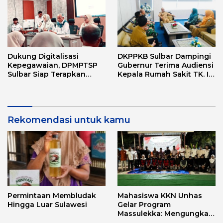
Dukung Digitalisasi
DKPPKB Sulbar Dampingi
Kepegawaian, DPMPTSP
Gubernur Terima Audiensi
Sulbar Siap Terapkan
Kepala Rumah Sakit TK. III
Aplikasi FLEKSI ASN
Punggawa Malolo
Rekomendasi untuk kamu
Permintaan Membludak
Mahasiswa KKN Unhas
Hingga Luar Sulawesi
Gelar Program
Massulekka: Mengungkap
Sejarah Mandar Melalui