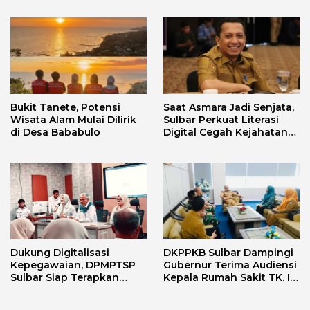
Lensa Budaya dan Agama
Bukit Tanete, Potensi
Saat Asmara Jadi Senjata,
Wisata Alam Mulai Dilirik
Sulbar Perkuat Literasi
di Desa Bababulo
Digital Cegah Kejahatan
Love Scamming
Dukung Digitalisasi
DKPPKB Sulbar Dampingi
Kepegawaian, DPMPTSP
Gubernur Terima Audiensi
Sulbar Siap Terapkan
Kepala Rumah Sakit TK. III
Aplikasi FLEKSI ASN
Punggawa Malolo