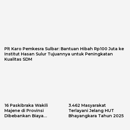
Plt Karo Pemkesra Sulbar: Bantuan Hibah Rp100 Juta ke
Institut Hasan Sulur Tujuannya untuk Peningkatan
Kualitas SDM
16 Paskibraka Wakili
3.462 Masyarakat
Majene di Provinsi
Terlayani Jelang HUT
Dibebankan Biaya
Bhayangkara Tahun 2025
Transport, Asnawi: Ini
Alarm Buat Kita Semua