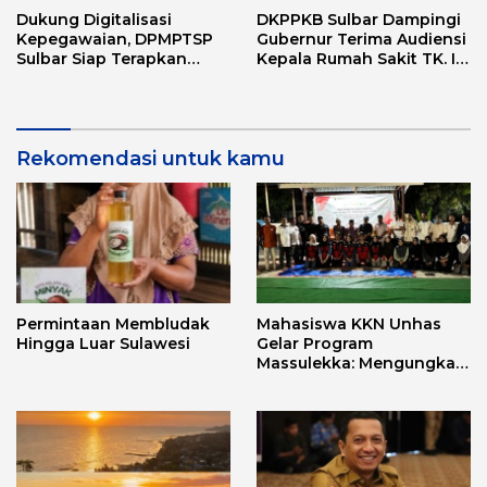
Dukung Digitalisasi
DKPPKB Sulbar Dampingi
Kepegawaian, DPMPTSP
Gubernur Terima Audiensi
Sulbar Siap Terapkan
Kepala Rumah Sakit TK. III
Aplikasi FLEKSI ASN
Punggawa Malolo
Rekomendasi untuk kamu
Permintaan Membludak
Mahasiswa KKN Unhas
Hingga Luar Sulawesi
Gelar Program
Massulekka: Mengungkap
Sejarah Mandar Melalui
Lensa Budaya dan Agama