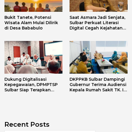
Bukit Tanete, Potensi
Saat Asmara Jadi Senjata,
Wisata Alam Mulai Dilirik
Sulbar Perkuat Literasi
di Desa Bababulo
Digital Cegah Kejahatan
Love Scamming
Dukung Digitalisasi
DKPPKB Sulbar Dampingi
Kepegawaian, DPMPTSP
Gubernur Terima Audiensi
Sulbar Siap Terapkan
Kepala Rumah Sakit TK. III
Aplikasi FLEKSI ASN
Punggawa Malolo
Recent Posts