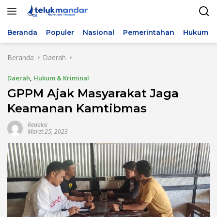
Langsung
ke
konten
Beranda
Populer
Nasional
Pemerintahan
Hukum & 
Beranda
Daerah
Daerah
,
Hukum & Kriminal
GPPM Ajak Masyarakat Jaga
Keamanan Kamtibmas
Redaksi
Maret 25, 2023