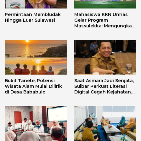
Permintaan Membludak
Mahasiswa KKN Unhas
Hingga Luar Sulawesi
Gelar Program
Massulekka: Mengungkap
Sejarah Mandar Melalui
Lensa Budaya dan Agama
Bukit Tanete, Potensi
Saat Asmara Jadi Senjata,
Wisata Alam Mulai Dilirik
Sulbar Perkuat Literasi
di Desa Bababulo
Digital Cegah Kejahatan
Love Scamming