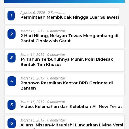
Agustus 6, 2026
0 Komentar
1
Permintaan Membludak Hingga Luar Sulawesi
Maret 16, 2019
0 Komentar
2
2 Hari Hilang, Nelayan Tewas Mengambang di
Pantai Cipalawah Garut
Maret 16, 2019
0 Komentar
3
14 Tahun Terbunuhnya Munir, Polri Didesak
Bentuk Tim Khusus
Maret 16, 2019
0 Komentar
4
Prabowo Resmikan Kantor DPD Gerindra di
Banten
Maret 16, 2019
0 Komentar
5
Video: Kelemahan dan Kelebihan All New Terios
Maret 16, 2019
0 Komentar
6
Aliansi Nissan-Mitsubishi Luncurkan Livina Versi