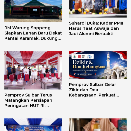
Suhardi Duka: Kader PMII
RM Warung Soppeng
Harus Taat Aswaja dan
Siapkan Lahan Baru Dekat
Jadi Alumni Berbakti
Pantai Karamak, Dukung
Geliat Wisata Bababulo
Pemprov Sulbar Gelar
Zikir dan Doa
Kebangsaan, Perkuat
Pemprov Sulbar Terus
Semangat Kemerdekaan
Matangkan Persiapan
dan Persatuan
Peringatan HUT RI,
Pastikan Berjalan Lancar