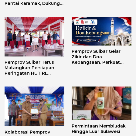
Pantai Karamak, Dukung
Geliat Wisata Bababulo
Pemprov Sulbar Gelar
Zikir dan Doa
Kebangsaan, Perkuat
Pemprov Sulbar Terus
Semangat Kemerdekaan
Matangkan Persiapan
dan Persatuan
Peringatan HUT RI,
Pastikan Berjalan Lancar
Permintaan Membludak
Hingga Luar Sulawesi
Kolaborasi Pemprov