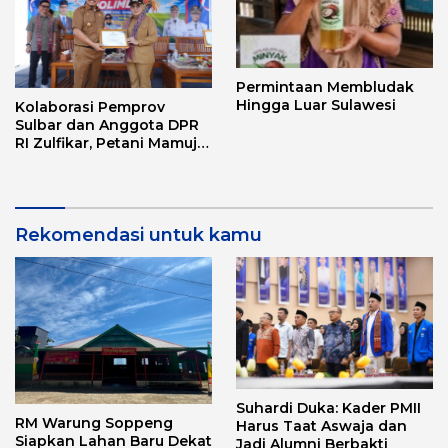
Permintaan Membludak
Hingga Luar Sulawesi
Kolaborasi Pemprov
Sulbar dan Anggota DPR
RI Zulfikar, Petani Mamuju
Terima Bantuan Alsintan
dan Bibit
Rekomendasi untuk kamu
Suhardi Duka: Kader PMII
RM Warung Soppeng
Harus Taat Aswaja dan
Siapkan Lahan Baru Dekat
Jadi Alumni Berbakti