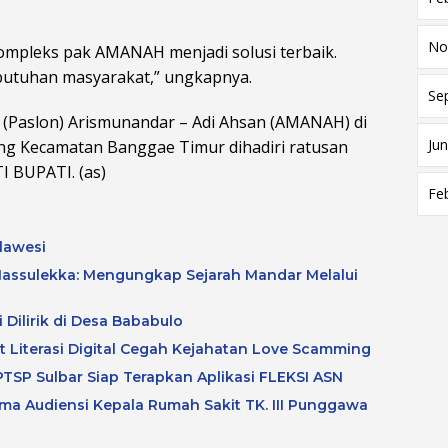
No
mpleks pak AMANAH menjadi solusi terbaik.
butuhan masyarakat,” ungkapnya.
Se
(Paslon) Arismunandar – Adi Ahsan (AMANAH) di
Jun
g Kecamatan Banggae Timur dihadiri ratusan
 BUPATI. (as)
Fe
lawesi
assulekka: Mengungkap Sejarah Mandar Melalui
 Dilirik di Desa Bababulo
at Literasi Digital Cegah Kejahatan Love Scamming
TSP Sulbar Siap Terapkan Aplikasi FLEKSI ASN
a Audiensi Kepala Rumah Sakit TK. III Punggawa