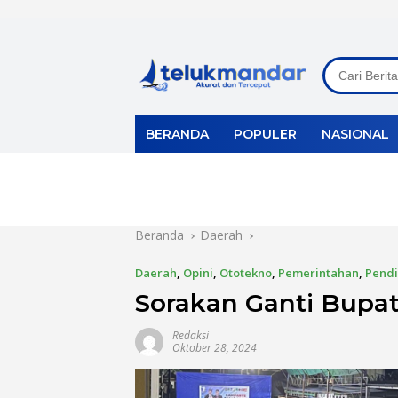
Langsung
ke
konten
BERANDA
POPULER
NASIONAL
Beranda
Daerah
Daerah
,
Opini
,
Ototekno
,
Pemerintahan
,
Pendi
Sorakan Ganti Bupa
Redaksi
Oktober 28, 2024