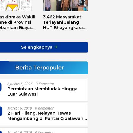
askibraka Wakili
3.462 Masyarakat
ne di Provinsi
Terlayani Jelang
ebankan Biaya
HUT Bhayangkara
sport, Asnawi:
Tahun 2025
Alarm Buat Kita
ua
Selengkapnya
Berita Terpopuler
Agustus 6, 2026
0 Komentar
Permintaan Membludak Hingga
Luar Sulawesi
Maret 16, 2019
0 Komentar
2 Hari Hilang, Nelayan Tewas
Mengambang di Pantai Cipalawah
Garut
Maret 16, 2019
0 Komentar