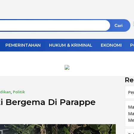
Cari
PEMERINTAHAN
HUKUM & KRIMINAL
EKONOMI
P
Re
dikan
,
Politik
Pe
ti Bergema Di Parappe
Ma
Ma
Me