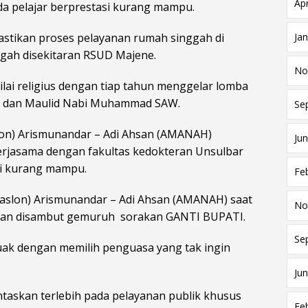
Apr
a pelajar berprestasi kurang mampu.
Ja
astikan proses pelayanan rumah singgah di
ah disekitaran RSUD Majene.
No
lai religius dengan tiap tahun menggelar lomba
n dan Maulid Nabi Muhammad SAW.
Se
lon) Arismunandar – Adi Ahsan (AMANAH)
Jun
erjasama dengan fakultas kedokteran Unsulbar
si kurang mampu.
Fe
Paslon) Arismunandar – Adi Ahsan (AMANAH) saat
No
gan disambut gemuruh sorakan GANTI BUPATI.
Se
ak dengan memilih penguasa yang tak ingin
Jun
taskan terlebih pada pelayanan publik khusus
Fe