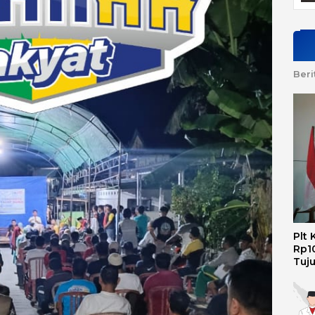
Beri
Plt
Rp10
Tuj