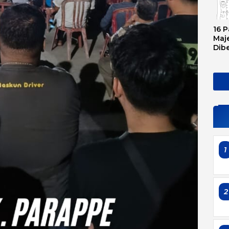
16 P
Maje
Dib
Tran
Ini 
Sem
1
2