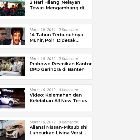
2 Hari Hilang, Nelayan
Tewas Mengambang di
Pantai Cipalawah Garut
Maret 16, 2019
0 Komentar
14 Tahun Terbunuhnya
Munir, Polri Didesak
Bentuk Tim Khusus
Maret 16, 2019
0 Komentar
Prabowo Resmikan Kantor
DPD Gerindra di Banten
Maret 16, 2019
0 Komentar
Video: Kelemahan dan
Kelebihan All New Terios
Maret 16, 2019
0 Komentar
Aliansi Nissan-Mitsubishi
Luncurkan Livina Versi
Mungil