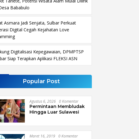
it Tanete, Potensi Wisata Alam Mulai Dilirik
 Desa Bababulo
at Asmara Jadi Senjata, Sulbar Perkuat
terasi Digital Cegah Kejahatan Love
amming
kung Digitalisasi Kepegawaian, DPMPTSP
lbar Siap Terapkan Aplikasi FLEKSI ASN
Popular Post
Agustus 6, 2026
0 Komentar
Permintaan Membludak
Hingga Luar Sulawesi
Maret 16, 2019
0 Komentar