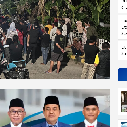
Buk
di
Sa
Li
Sc
Du
Su