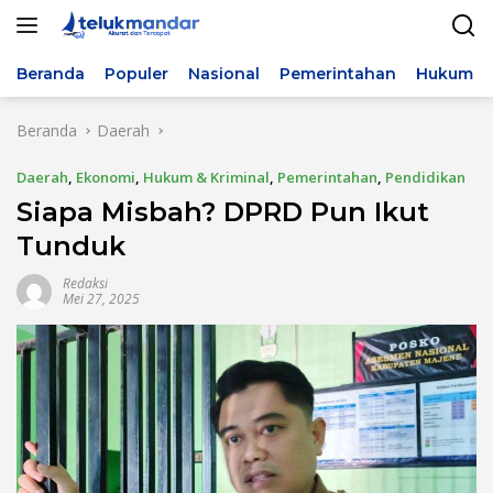
Langsung
ke
konten
Beranda
Populer
Nasional
Pemerintahan
Hukum & 
Beranda
Daerah
Daerah
,
Ekonomi
,
Hukum & Kriminal
,
Pemerintahan
,
Pendidikan
Siapa Misbah? DPRD Pun Ikut
Tunduk
Redaksi
Mei 27, 2025