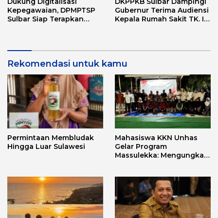
Dukung Digitalisasi
DKPPKB Sulbar Dampingi
Kepegawaian, DPMPTSP
Gubernur Terima Audiensi
Sulbar Siap Terapkan
Kepala Rumah Sakit TK. III
Aplikasi FLEKSI ASN
Punggawa Malolo
Rekomendasi untuk kamu
Permintaan Membludak
Mahasiswa KKN Unhas
Hingga Luar Sulawesi
Gelar Program
Massulekka: Mengungkap
Sejarah Mandar Melalui
Lensa Budaya dan Agama