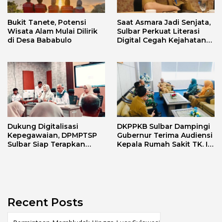
Bukit Tanete, Potensi
Saat Asmara Jadi Senjata,
Wisata Alam Mulai Dilirik
Sulbar Perkuat Literasi
di Desa Bababulo
Digital Cegah Kejahatan
Love Scamming
Dukung Digitalisasi
DKPPKB Sulbar Dampingi
Kepegawaian, DPMPTSP
Gubernur Terima Audiensi
Sulbar Siap Terapkan
Kepala Rumah Sakit TK. III
Aplikasi FLEKSI ASN
Punggawa Malolo
Recent Posts