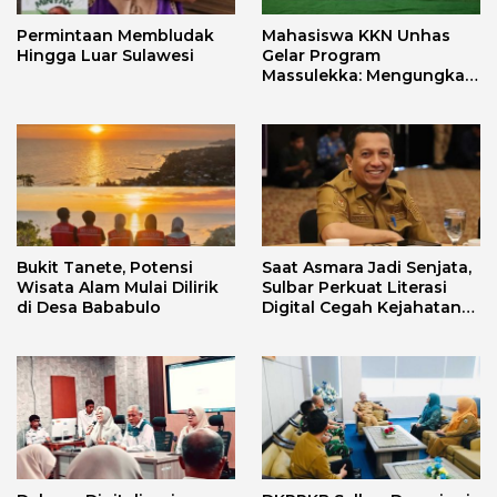
Permintaan Membludak
Mahasiswa KKN Unhas
Hingga Luar Sulawesi
Gelar Program
Massulekka: Mengungkap
Sejarah Mandar Melalui
Lensa Budaya dan Agama
Bukit Tanete, Potensi
Saat Asmara Jadi Senjata,
Wisata Alam Mulai Dilirik
Sulbar Perkuat Literasi
di Desa Bababulo
Digital Cegah Kejahatan
Love Scamming