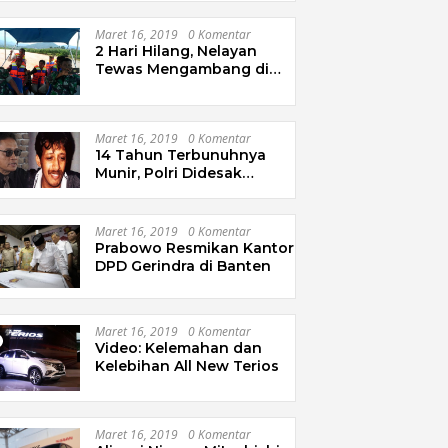
Maret 16, 2019
0 Komentar
2 Hari Hilang, Nelayan
Tewas Mengambang di
Pantai Cipalawah Garut
Maret 16, 2019
0 Komentar
14 Tahun Terbunuhnya
Munir, Polri Didesak
Bentuk Tim Khusus
Maret 16, 2019
0 Komentar
Prabowo Resmikan Kantor
DPD Gerindra di Banten
Maret 16, 2019
0 Komentar
Video: Kelemahan dan
Kelebihan All New Terios
Maret 16, 2019
0 Komentar