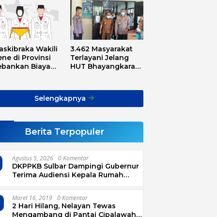
askibraka Wakili
3.462 Masyarakat
ne di Provinsi
Terlayani Jelang
ebankan Biaya
HUT Bhayangkara
sport, Asnawi:
Tahun 2025
Alarm Buat Kita
ua
Selengkapnya
Berita Terpopuler
Agustus 5, 2026
0 Komentar
DKPPKB Sulbar Dampingi Gubernur
Terima Audiensi Kepala Rumah
Sakit TK. III Punggawa Malolo
Maret 16, 2019
0 Komentar
2 Hari Hilang, Nelayan Tewas
Mengambang di Pantai Cipalawah