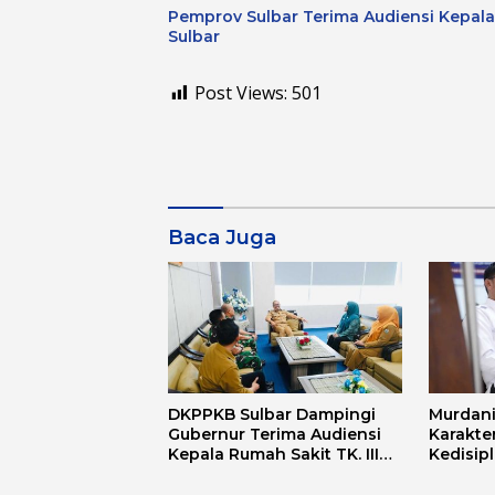
Pemprov Sulbar Terima Audiensi Kepal
Sulbar
Post Views:
501
Baca Juga
DKPPKB Sulbar Dampingi
Murdani
Gubernur Terima Audiensi
Karakte
Kepala Rumah Sakit TK. III
Kedisip
Punggawa Malolo