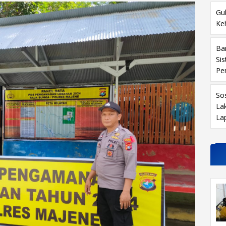
Gu
Ke
Ba
Si
Pe
So
La
La