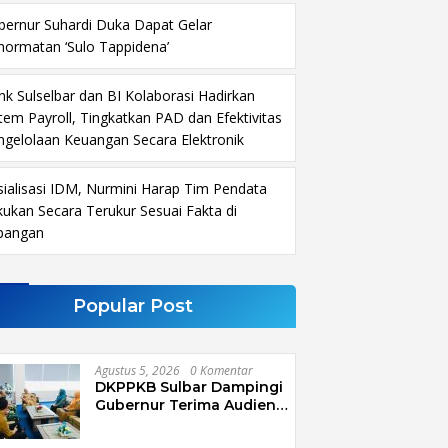
bernur Suhardi Duka Dapat Gelar
hormatan ‘Sulo Tappidena’
nk Sulselbar dan BI Kolaborasi Hadirkan
stem Payroll, Tingkatkan PAD dan Efektivitas
ngelolaan Keuangan Secara Elektronik
sialisasi IDM, Nurmini Harap Tim Pendata
kukan Secara Terukur Sesuai Fakta di
pangan
Popular Post
Agustus 5, 2026
0 Komentar
DKPPKB Sulbar Dampingi
Gubernur Terima Audiensi
Kepala Rumah Sakit TK. III
Punggawa Malolo