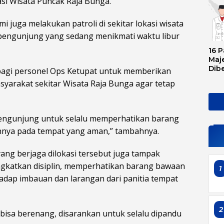
asi Wisata Puncak Raja Bunga.
 juga melakukan patroli di sekitar lokasi wisata
engunjung yang sedang menikmati waktu libur
16 P
Maje
Dib
bagi personel Ops Ketupat untuk memberikan
Tran
arakat sekitar Wisata Raja Bunga agar tetap
Ini 
Sem
pengunjung untuk selalu memperhatikan barang
nya pada tempat yang aman,” tambahnya.
yang berjaga dilokasi tersebut juga tampak
katkan disiplin, memperhatikan barang bawaan
1
adap imbauan dan larangan dari panitia tempat
2
bisa berenang, disarankan untuk selalu dipandu