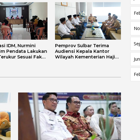
Fe
No
Se
asi IDM, Nurmini
Pemprov Sulbar Terima
im Pendata Lakukan
Audiensi Kepala Kantor
Terukur Sesuai Fakta
Wilayah Kementerian Haji
Jun
ngan
dan Umrah Sulbar
Fe