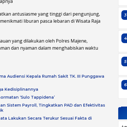
capnya
atkan antusiasme yang tinggi dari pengunjung,
3
enikmati liburan pasca lebaran di Wisata Raja
an yang dilakukan oleh Polres Majene,
 aman dan nyaman dalam menghabiskan waktu
5
a Audiensi Kepala Rumah Sakit TK. III Punggawa
6
ga Kedisiplinannya
hormatan ‘Sulo Tappidena’
an Sistem Payroll, Tingkatkan PAD dan Efektivitas
ik
data Lakukan Secara Terukur Sesuai Fakta di
Ag