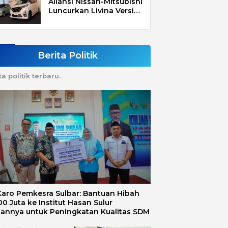
Aliansi Nissan-Mitsubishi
Luncurkan Livina Versi
Mungil
Berita Politik
ta politik terbaru.
 Karo Pemkesra Sulbar: Bantuan Hibah
0 Juta ke Institut Hasan Sulur
uannya untuk Peningkatan Kualitas SDM