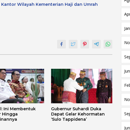
a Kantor Wilayah Kementerian Haji dan Umrah
Apr
Ja
No
Se
Jun
Fe
No
l: Ini Membentuk
Gubernur Suhardi Duka
Se
r Hingga
Dapat Gelar Kehormatan
linannya
‘Sulo Tappidena’
Jun