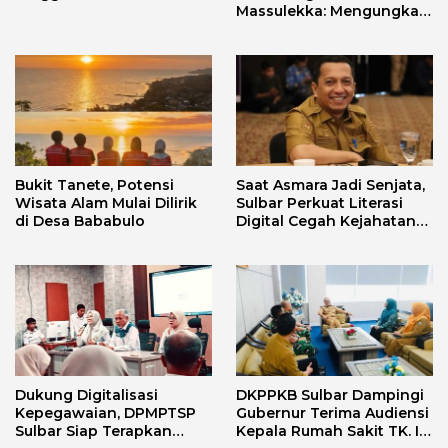
Massulekka: Mengungkap
Sejarah Mandar Melalui
Lensa Budaya dan Agama
Bukit Tanete, Potensi
Saat Asmara Jadi Senjata,
Wisata Alam Mulai Dilirik
Sulbar Perkuat Literasi
di Desa Bababulo
Digital Cegah Kejahatan
Love Scamming
Dukung Digitalisasi
DKPPKB Sulbar Dampingi
Kepegawaian, DPMPTSP
Gubernur Terima Audiensi
Sulbar Siap Terapkan
Kepala Rumah Sakit TK. III