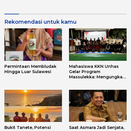
Aplikasi FLEKSI ASN
Punggawa Malolo
Rekomendasi untuk kamu
Permintaan Membludak
Mahasiswa KKN Unhas
Hingga Luar Sulawesi
Gelar Program
Massulekka: Mengungkap
Sejarah Mandar Melalui
Lensa Budaya dan Agama
Bukit Tanete, Potensi
Saat Asmara Jadi Senjata,