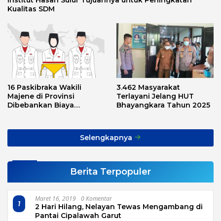
Institut Hasan Sulur Tujuannya untuk Peningkatan
Kualitas SDM
16 Paskibraka Wakili
3.462 Masyarakat
Majene di Provinsi
Terlayani Jelang HUT
Dibebankan Biaya
Bhayangkara Tahun 2025
Transport, Asnawi: Ini
Alarm Buat Kita Semua
Selengkapnya
Berita Terpopuler
Maret 16, 2019
0 Komentar
1
2 Hari Hilang, Nelayan Tewas Mengambang di
Pantai Cipalawah Garut