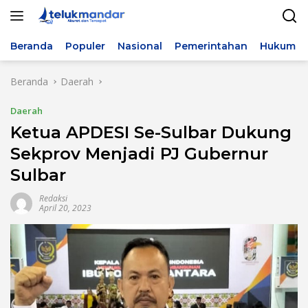
Langsung
ke
konten
Beranda
Populer
Nasional
Pemerintahan
Hukum & 
Beranda
Daerah
Daerah
Ketua APDESI Se-Sulbar Dukung
Sekprov Menjadi PJ Gubernur
Sulbar
Redaksi
April 20, 2023