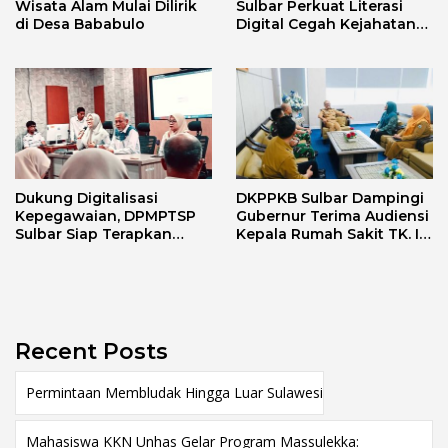
Wisata Alam Mulai Dilirik
Sulbar Perkuat Literasi
di Desa Bababulo
Digital Cegah Kejahatan
Love Scamming
Dukung Digitalisasi
DKPPKB Sulbar Dampingi
Kepegawaian, DPMPTSP
Gubernur Terima Audiensi
Sulbar Siap Terapkan
Kepala Rumah Sakit TK. III
Aplikasi FLEKSI ASN
Punggawa Malolo
Recent Posts
Permintaan Membludak Hingga Luar Sulawesi
Mahasiswa KKN Unhas Gelar Program Massulekka: