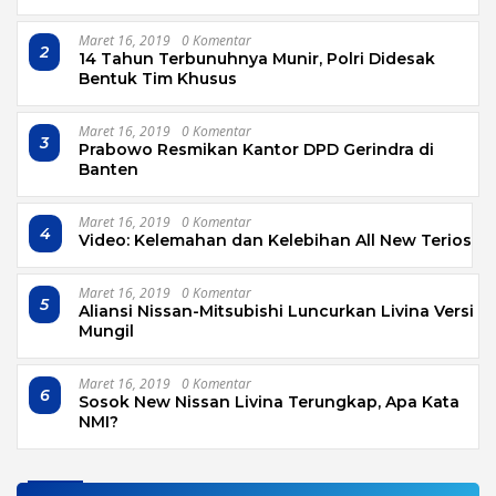
Maret 16, 2019
0 Komentar
2
14 Tahun Terbunuhnya Munir, Polri Didesak
Bentuk Tim Khusus
Maret 16, 2019
0 Komentar
3
Prabowo Resmikan Kantor DPD Gerindra di
Banten
Maret 16, 2019
0 Komentar
4
Video: Kelemahan dan Kelebihan All New Terios
Maret 16, 2019
0 Komentar
5
Aliansi Nissan-Mitsubishi Luncurkan Livina Versi
Mungil
Maret 16, 2019
0 Komentar
6
Sosok New Nissan Livina Terungkap, Apa Kata
NMI?