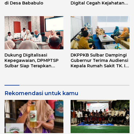
di Desa Bababulo
Digital Cegah Kejahatan
Love Scamming
Dukung Digitalisasi
DKPPKB Sulbar Dampingi
Kepegawaian, DPMPTSP
Gubernur Terima Audiensi
Sulbar Siap Terapkan
Kepala Rumah Sakit TK. III
Aplikasi FLEKSI ASN
Punggawa Malolo
Rekomendasi untuk kamu