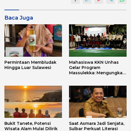
Baca Juga
Permintaan Membludak
Mahasiswa KKN Unhas
Hingga Luar Sulawesi
Gelar Program
Massulekka: Mengungkap
Sejarah Mandar Melalui
Lensa Budaya dan Agama
Bukit Tanete, Potensi
Saat Asmara Jadi Senjata,
Wisata Alam Mulai Dilirik
Sulbar Perkuat Literasi