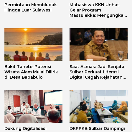
Permintaan Membludak
Mahasiswa KKN Unhas
Hingga Luar Sulawesi
Gelar Program
Massulekka: Mengungkap
Sejarah Mandar Melalui
Lensa Budaya dan Agama
Bukit Tanete, Potensi
Saat Asmara Jadi Senjata,
Wisata Alam Mulai Dilirik
Sulbar Perkuat Literasi
di Desa Bababulo
Digital Cegah Kejahatan
Love Scamming
Dukung Digitalisasi
DKPPKB Sulbar Dampingi