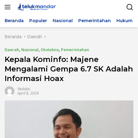
Langsung
ke
konten
Beranda
Populer
Nasional
Pemerintahan
Hukum & 
Beranda
Daerah
Daerah
,
Nasional
,
Ototekno
,
Pemerintahan
Kepala Kominfo: Majene
Mengalami Gempa 6.7 SK Adalah
Informasi Hoax
Redaksi
April 8, 2024