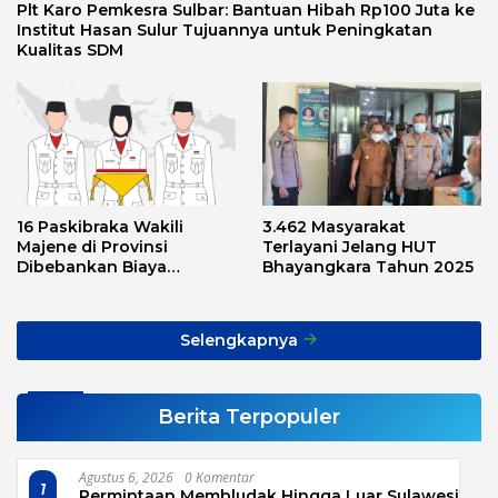
Plt Karo Pemkesra Sulbar: Bantuan Hibah Rp100 Juta ke
Institut Hasan Sulur Tujuannya untuk Peningkatan
Kualitas SDM
16 Paskibraka Wakili
3.462 Masyarakat
Majene di Provinsi
Terlayani Jelang HUT
Dibebankan Biaya
Bhayangkara Tahun 2025
Transport, Asnawi: Ini
Alarm Buat Kita Semua
Selengkapnya
Berita Terpopuler
Agustus 6, 2026
0 Komentar
1
Permintaan Membludak Hingga Luar Sulawesi