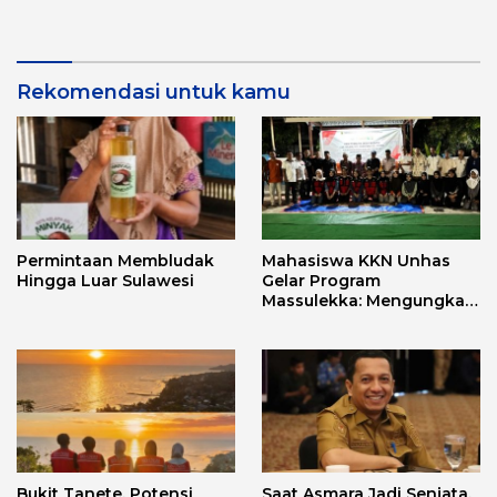
Aplikasi FLEKSI ASN
Punggawa Malolo
Rekomendasi untuk kamu
Permintaan Membludak
Mahasiswa KKN Unhas
Hingga Luar Sulawesi
Gelar Program
Massulekka: Mengungkap
Sejarah Mandar Melalui
Lensa Budaya dan Agama
Bukit Tanete, Potensi
Saat Asmara Jadi Senjata,