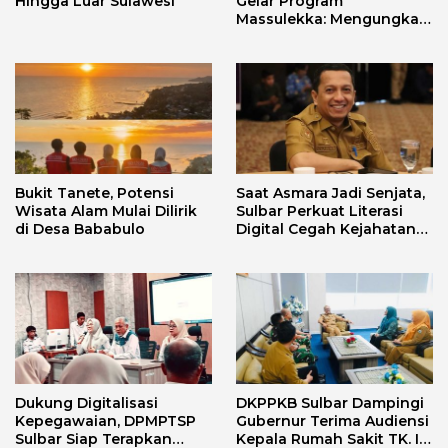
Hingga Luar Sulawesi
Gelar Program
Massulekka: Mengungkap
Sejarah Mandar Melalui
Lensa Budaya dan Agama
Bukit Tanete, Potensi
Saat Asmara Jadi Senjata,
Wisata Alam Mulai Dilirik
Sulbar Perkuat Literasi
di Desa Bababulo
Digital Cegah Kejahatan
Love Scamming
Dukung Digitalisasi
DKPPKB Sulbar Dampingi
Kepegawaian, DPMPTSP
Gubernur Terima Audiensi
Sulbar Siap Terapkan
Kepala Rumah Sakit TK. III