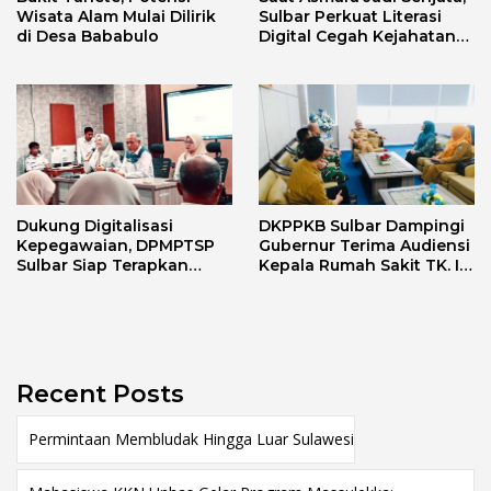
Wisata Alam Mulai Dilirik
Sulbar Perkuat Literasi
di Desa Bababulo
Digital Cegah Kejahatan
Love Scamming
Dukung Digitalisasi
DKPPKB Sulbar Dampingi
Kepegawaian, DPMPTSP
Gubernur Terima Audiensi
Sulbar Siap Terapkan
Kepala Rumah Sakit TK. III
Aplikasi FLEKSI ASN
Punggawa Malolo
Recent Posts
Permintaan Membludak Hingga Luar Sulawesi