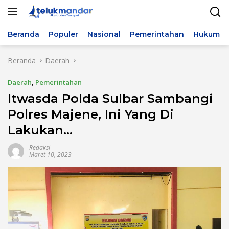
Langsung
ke
konten
Beranda
Populer
Nasional
Pemerintahan
Hukum & 
Beranda
Daerah
Daerah
,
Pemerintahan
Itwasda Polda Sulbar Sambangi
Polres Majene, Ini Yang Di
Lakukan…
Redaksi
Maret 10, 2023